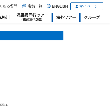
くある質問
店舗一覧
マイページ
ENGLISH
添乗員同行ツアー
鬼怒川
海外ツアー
クルーズ
（東武旅倶楽部）
お客様は、