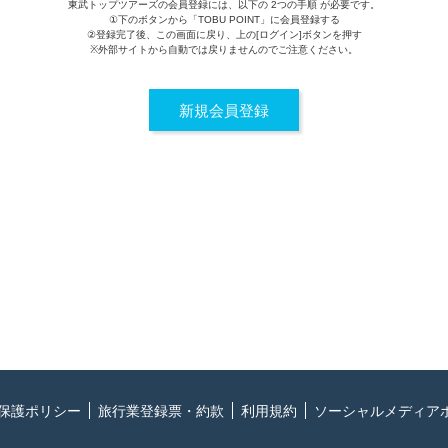
東武トップツアーズの会員登録には、以下の 2つの手順 が必要です。
①下のボタンから「TOBU POINT」に会員登録する
②登録完了後、この画面に戻り、上の[ログイン]ボタンを押す
※外部サイトから自動では戻りませんのでご注意ください。
新規会員登録
保護ポリシー
旅行業登録票・約款
利用規約
ソーシャルメディア