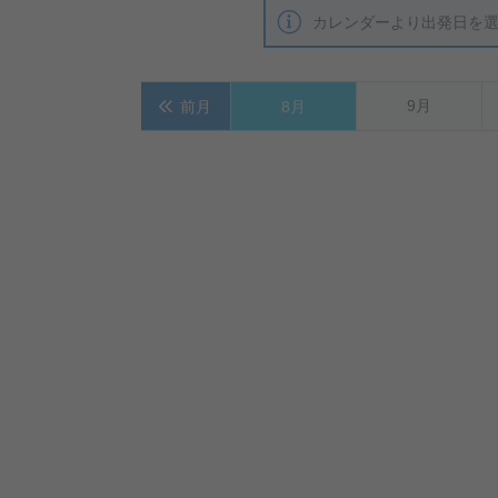
カレンダーより出発日を
9月
前月
8月