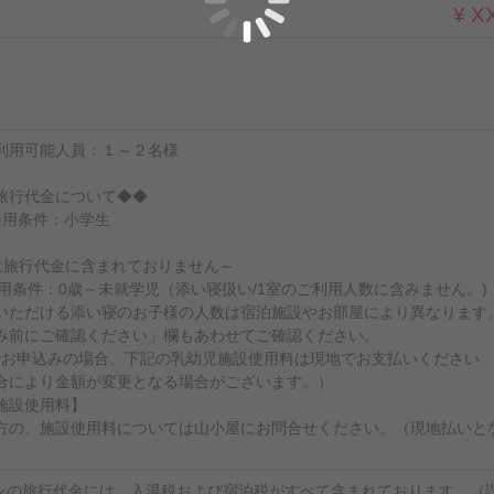
¥ X
利用可能人員：１～２名様
旅行代金について◆◆
適用条件：小学生
は旅行代金に含まれておりません～
適用条件：0歳～未就学児（添い寝扱い/1室のご利用人数に含みません。)
いただける添い寝のお子様の人数は宿泊施設やお部屋により異なります
み前にご確認ください」欄もあわせてご確認ください。
でお申込みの場合、下記の乳幼児施設使用料は現地でお支払いください
合により金額が変更となる場合がございます。）
施設使用料】
方の、施設使用料については山小屋にお問合せください。（現地払いと
ランの旅行代金には、入湯税および宿泊税がすべて含まれております。（