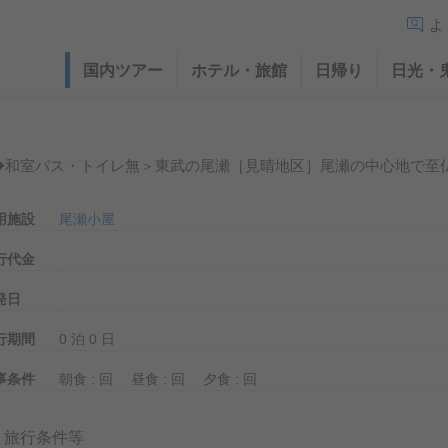
よ
国内ツアー
ホテル・旅館
日帰り
日光・
◆和室バス・トイレ無＞東武の尾瀬［見晴地区］尾瀬の中心地で至
用施設
尾瀬小屋
行代金
発日
行期間
0
泊
0
日
事条件
朝食 :
回
昼食 :
回
夕食 :
回
旅行条件等