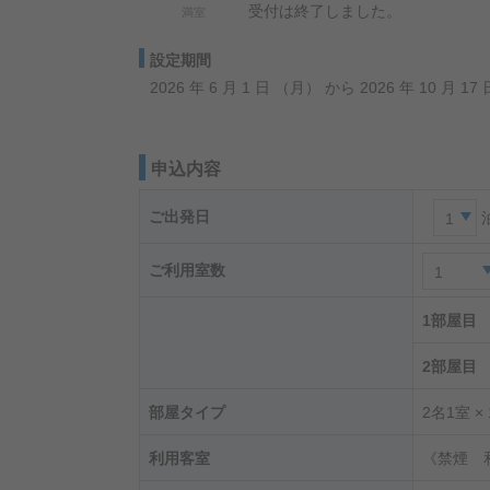
受付は終了しました。
満室
設定期間
2026 年 6 月 1 日 （月） から 2026 年 10 月 1
申込内容
ご出発日
1
ご利用室数
1
1部屋目
2部屋目
部屋タイプ
2名1室 ×
利用客室
《禁煙 