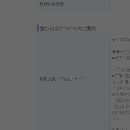
旅行代金合計
旅行代金についてのご案内
★１室の
◆◆子供
■子供Ａ
～子供F
■子供F
利用人数・子供について
※ご利用
「お申込
※子供F
（施設都
【乳幼児
添い寝の
す）
● 本プ