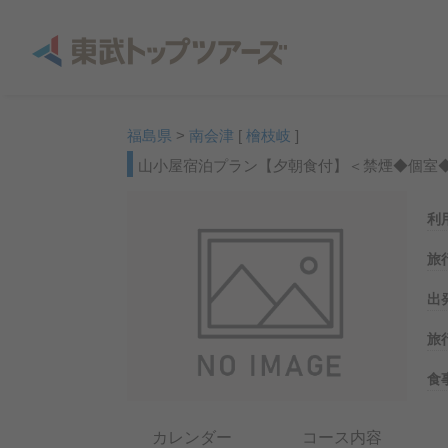
福島県
>
南会津
[
檜枝岐
]
山小屋宿泊プラン【夕朝食付】＜禁煙◆個室
利
旅
出
旅
食
カレンダー
コース内容