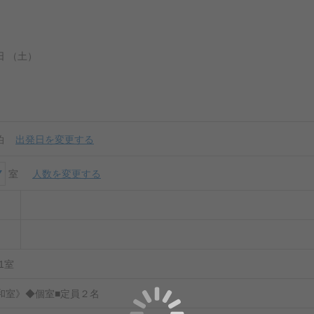
7 日 （土）
泊
出発日を変更する
室
人数を変更する
 1室
和室》◆個室■定員２名