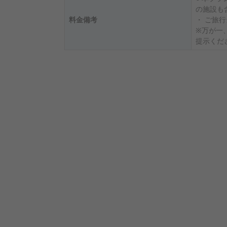
の施設も
料金備考
・ ご旅
※万が一
提示くだ