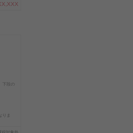
XX,XXX
。下段の
なりま
課税対象外