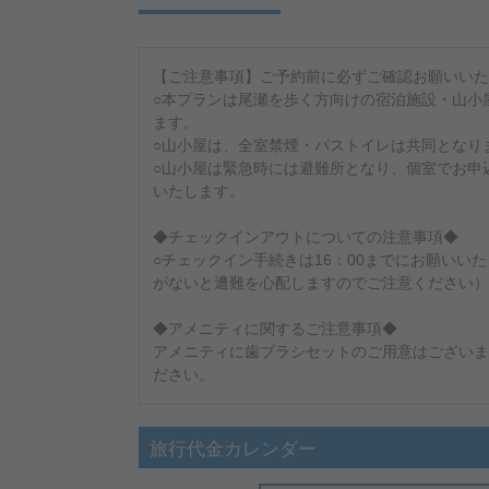
【ご注意事項】ご予約前に必ずご確認お願いいた
○本プランは尾瀬を歩く方向けの宿泊施設・山小
ます。
○山小屋は、全室禁煙・バストイレは共同となり
○山小屋は緊急時には避難所となり、個室でお申
いたします。
◆チェックインアウトについての注意事項◆
○チェックイン手続きは16：00までにお願い
がないと遭難を心配しますのでご注意ください）
◆アメニティに関するご注意事項◆
アメニティに歯ブラシセットのご用意はございま
ださい。
旅行代金カレンダー