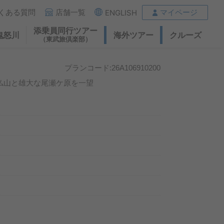
くある質問
店舗一覧
マイページ
ENGLISH
添乗員同行ツアー
鬼怒川
海外ツアー
クルーズ
（東武旅倶楽部）
プランコード:26A106910200
仏山と雄大な尾瀬ケ原を一望