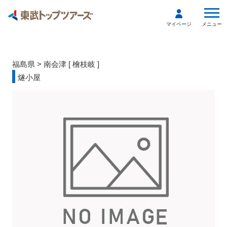
メニュー
マイページ
福島県
>
南会津
[
檜枝岐
]
燧小屋