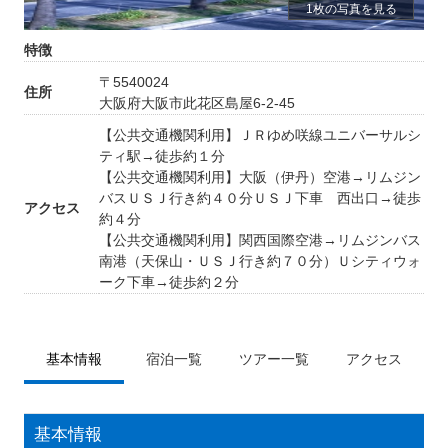
1枚の写真を見る
特徴
〒5540024
住所
大阪府大阪市此花区島屋6-2-45
【公共交通機関利用】ＪＲゆめ咲線ユニバーサルシ
ティ駅→徒歩約１分
【公共交通機関利用】大阪（伊丹）空港→リムジン
バスＵＳＪ行き約４０分ＵＳＪ下車 西出口→徒歩
アクセス
約４分
【公共交通機関利用】関西国際空港→リムジンバス
南港（天保山・ＵＳＪ行き約７０分）Ｕシティウォ
ーク下車→徒歩約２分
基本情報
宿泊一覧
ツアー一覧
アクセス
基本情報