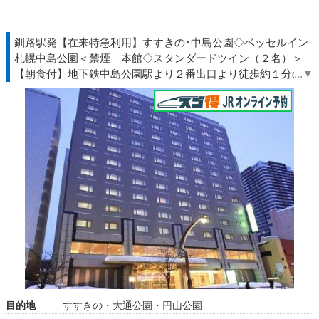
釧路駅発【在来特急利用】すすきの･中島公園◇ベッセルイン
札幌中島公園＜禁煙 本館◇スタンダードツイン（２名）＞
【朝食付】地下鉄中島公園駅より２番出口より徒歩約１分の駅
近ホテル◆北海道◇ＪＲきっぷ駅受取
目的地
すすきの・大通公園・円山公園