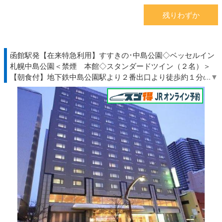
残りわずか
函館駅発【在来特急利用】すすきの･中島公園◇ベッセルイン
札幌中島公園＜禁煙 本館◇スタンダードツイン（２名）＞
【朝食付】地下鉄中島公園駅より２番出口より徒歩約１分の駅
近ホテル◆北海道◇ＪＲきっぷ駅受取