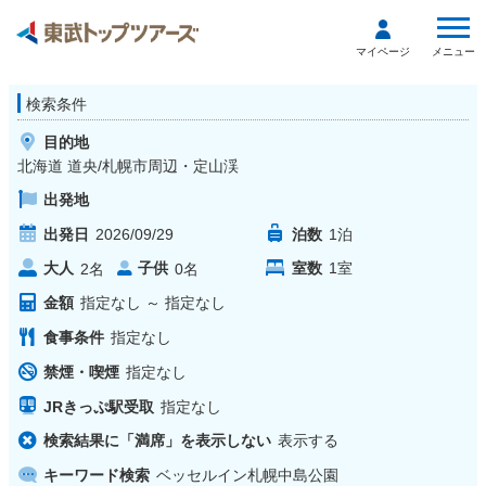
メニュー
マイページ
検索条件
目的地
北海道 道央/札幌市周辺・定山渓
出発地
出発日
2026/09/29
泊数
1
泊
大人
子供
室数
1
室
2
名
0
名
金額
指定なし
～
指定なし
食事条件
指定なし
禁煙・喫煙
指定なし
JRきっぷ駅受取
指定なし
検索結果に「満席」を表示しない
表示する
キーワード検索
ベッセルイン札幌中島公園