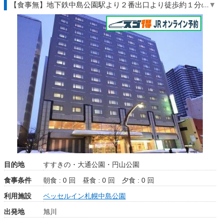
【食事無】地下鉄中島公園駅より２番出口より徒歩約１分の駅
近ホテル◆北海道◇ＪＲきっぷ駅受取
目的地
すすきの・大通公園・円山公園
食事条件
朝食 : 0 回
昼食 : 0 回
夕食 : 0 回
利用施設
ベッセルイン札幌中島公園
出発地
旭川