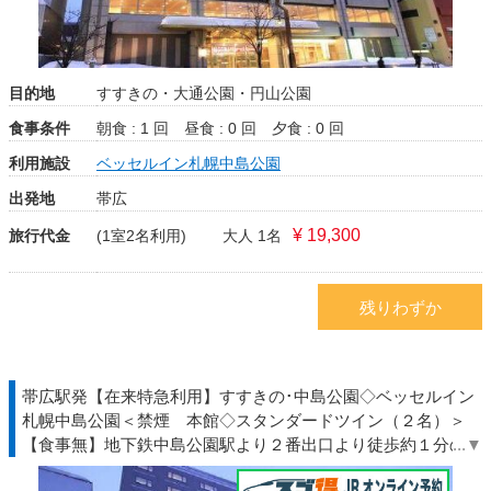
目的地
すすきの・大通公園・円山公園
食事条件
朝食 : 1 回
昼食 : 0 回
夕食 : 0 回
利用施設
ベッセルイン札幌中島公園
出発地
帯広
¥ 19,300
旅行代金
(1室2名利用)
大人 1名
残りわずか
帯広駅発【在来特急利用】すすきの･中島公園◇ベッセルイン
札幌中島公園＜禁煙 本館◇スタンダードツイン（２名）＞
【食事無】地下鉄中島公園駅より２番出口より徒歩約１分の駅
近ホテル◆北海道◇ＪＲきっぷ駅受取