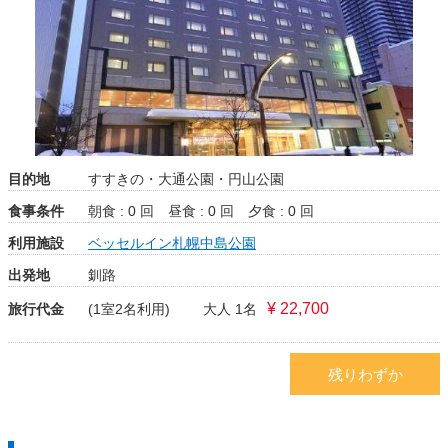
目的地
すすきの・大通公園・円山公園
食事条件
朝食 : 0 回
昼食 : 0 回
夕食 : 0 回
利用施設
ベッセルイン札幌中島公園
出発地
釧路
¥ 22,700
旅行代金
(1室2名利用)
大人 1名
残りわずか