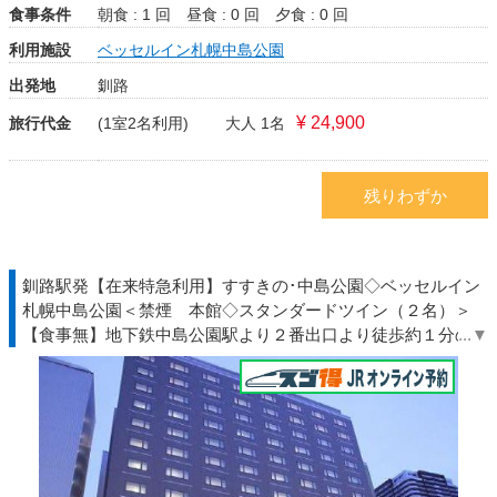
食事条件
朝食 : 1 回
昼食 : 0 回
夕食 : 0 回
利用施設
ベッセルイン札幌中島公園
出発地
釧路
¥ 24,900
旅行代金
(1室2名利用)
大人 1名
残りわずか
釧路駅発【在来特急利用】すすきの･中島公園◇ベッセルイン
札幌中島公園＜禁煙 本館◇スタンダードツイン（２名）＞
【食事無】地下鉄中島公園駅より２番出口より徒歩約１分の駅
近ホテル◆北海道◇ＪＲきっぷ駅受取