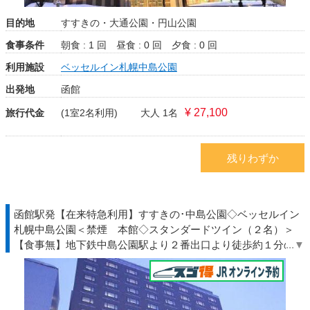
目的地
すすきの・大通公園・円山公園
食事条件
朝食 : 1 回
昼食 : 0 回
夕食 : 0 回
利用施設
ベッセルイン札幌中島公園
出発地
函館
¥ 27,100
旅行代金
(1室2名利用)
大人 1名
残りわずか
函館駅発【在来特急利用】すすきの･中島公園◇ベッセルイン
札幌中島公園＜禁煙 本館◇スタンダードツイン（２名）＞
【食事無】地下鉄中島公園駅より２番出口より徒歩約１分の駅
近ホテル◆北海道◇ＪＲきっぷ駅受取