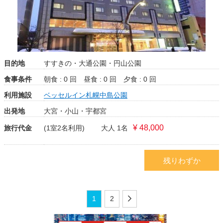
目的地
すすきの・大通公園・円山公園
食事条件
朝食 : 0 回
昼食 : 0 回
夕食 : 0 回
利用施設
ベッセルイン札幌中島公園
出発地
大宮・小山・宇都宮
¥ 48,000
旅行代金
(1室2名利用)
大人 1名
残りわずか
1
2