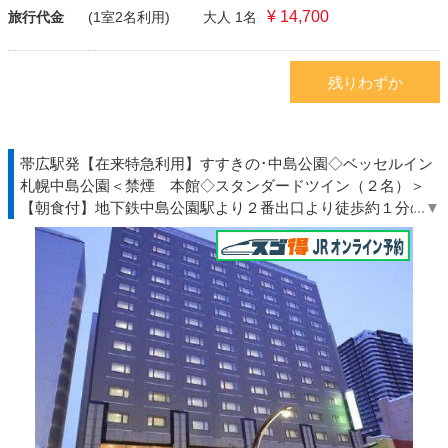
¥ 14,700
旅行代金
(1室2名利用)
大人 1名
残りわずか
帯広駅発【在来特急利用】すすきの･中島公園◇ベッセルイン
札幌中島公園＜禁煙 本館◇スタンダードツイン（２名）＞
【朝食付】地下鉄中島公園駅より２番出口より徒歩約１分の駅
近ホテル◆北海道◇ＪＲきっぷ駅受取