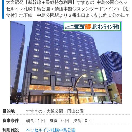
大宮駅発【新幹線＋乗継特急利用】すすきの･中島公園◇ベッ
セルイン札幌中島公園＜禁煙本館◇スタンダードツイン＞【朝
食付】地下鉄 中島公園駅より２番出口より徒歩約１分の駅近
◆エンジョイ◇ＪＲきっぷ駅受取
目的地
すすきの・大通公園・円山公園
食事条件
朝食 : 1 回
昼食 : 0 回
夕食 : 0 回
利用施設
ベッセルイン札幌中島公園