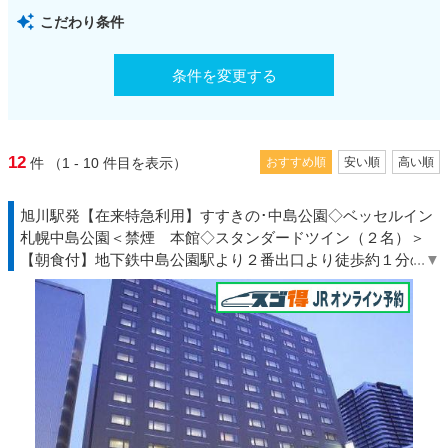
こだわり条件
条件を変更する
12
件
（1 - 10
件目を表示）
おすすめ順
安い順
高い順
旭川駅発【在来特急利用】すすきの･中島公園◇ベッセルイン
札幌中島公園＜禁煙 本館◇スタンダードツイン（２名）＞
【朝食付】地下鉄中島公園駅より２番出口より徒歩約１分の駅
近ホテル◆北海道◇ＪＲきっぷ駅受取