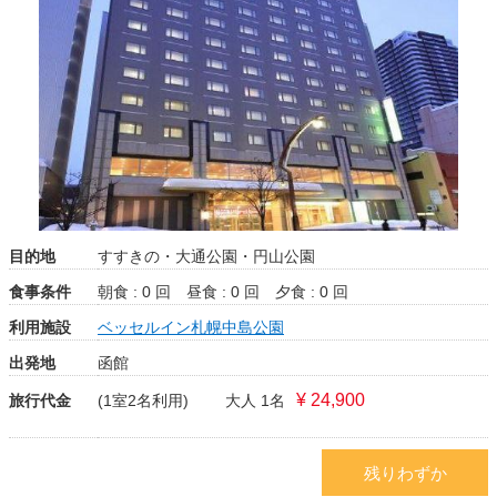
目的地
すすきの・大通公園・円山公園
食事条件
朝食 : 0 回
昼食 : 0 回
夕食 : 0 回
利用施設
ベッセルイン札幌中島公園
出発地
函館
¥ 24,900
旅行代金
(1室2名利用)
大人 1名
残りわずか