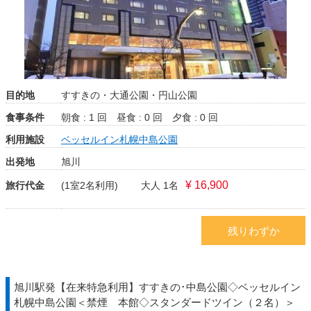
目的地
すすきの・大通公園・円山公園
食事条件
朝食 : 1 回
昼食 : 0 回
夕食 : 0 回
利用施設
ベッセルイン札幌中島公園
出発地
旭川
¥ 16,900
旅行代金
(1室2名利用)
大人 1名
残りわずか
旭川駅発【在来特急利用】すすきの･中島公園◇ベッセルイン
札幌中島公園＜禁煙 本館◇スタンダードツイン（２名）＞