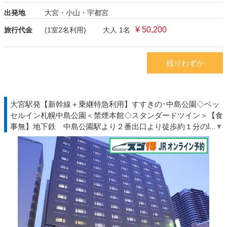
出発地
大宮・小山・宇都宮
¥ 50,200
旅行代金
(1室2名利用)
大人 1名
残りわずか
大宮駅発【新幹線＋乗継特急利用】すすきの･中島公園◇ベッ
セルイン札幌中島公園＜禁煙本館◇スタンダードツイン＞【食
事無】地下鉄 中島公園駅より２番出口より徒歩約１分の駅近
◆エンジョイ◇ＪＲきっぷ駅受取