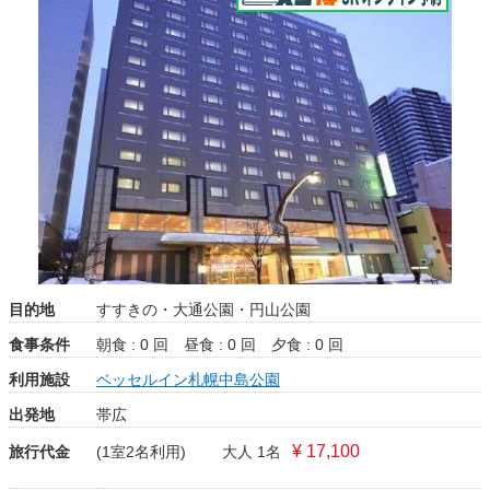
目的地
すすきの・大通公園・円山公園
食事条件
朝食 : 0 回
昼食 : 0 回
夕食 : 0 回
利用施設
ベッセルイン札幌中島公園
出発地
帯広
¥ 17,100
旅行代金
(1室2名利用)
大人 1名