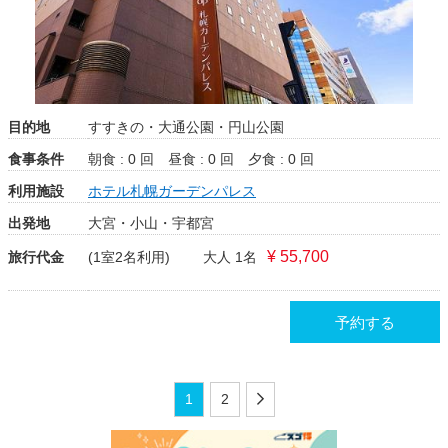
目的地
すすきの・大通公園・円山公園
食事条件
朝食 : 0 回
昼食 : 0 回
夕食 : 0 回
利用施設
ホテル札幌ガーデンパレス
出発地
大宮・小山・宇都宮
¥ 55,700
旅行代金
(1室2名利用)
大人 1名
予約する
1
2