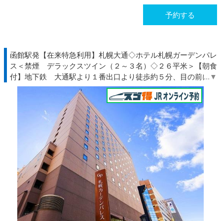
予約する
函館駅発【在来特急利用】札幌大通◇ホテル札幌ガーデンパレ
ス＜禁煙 デラックスツイン（２～３名）◇２６平米＞【朝食
付】地下鉄 大通駅より１番出口より徒歩約５分、目の前に道
庁♪◆北海道◇ＪＲきっぷ駅受取