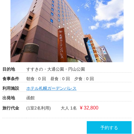
目的地
すすきの・大通公園・円山公園
食事条件
朝食 : 0 回
昼食 : 0 回
夕食 : 0 回
利用施設
ホテル札幌ガーデンパレス
出発地
函館
¥ 32,800
旅行代金
(1室2名利用)
大人 1名
予約する