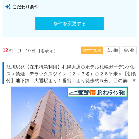
こだわり条件
条件を変更する
12
件
（1 - 10
件目を表示）
おすすめ順
安い順
高い順
旭川駅発【在来特急利用】札幌大通◇ホテル札幌ガーデンパレ
ス＜禁煙 デラックスツイン（２～３名）◇２６平米＞【朝食
付】地下鉄 大通駅より１番出口より徒歩約５分、目の前に道
庁♪◆北海道◇ＪＲきっぷ駅受取