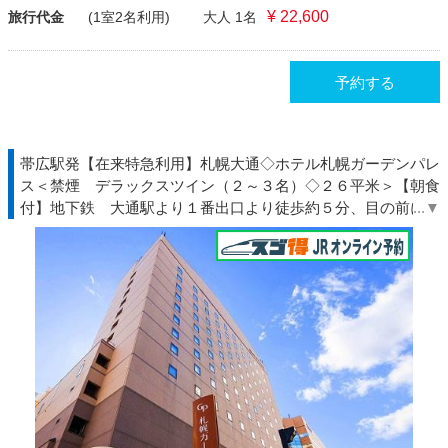
¥ 22,600
旅行代金
(1室2名利用)
大人 1名
予約する
帯広駅発【在来特急利用】札幌大通◇ホテル札幌ガーデンパレ
ス＜禁煙 デラックスツイン（２～３名）◇２６平米＞【朝食
付】地下鉄 大通駅より１番出口より徒歩約５分、目の前に道
庁♪◆北海道◇ＪＲきっぷ駅受取