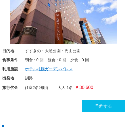
目的地
すすきの・大通公園・円山公園
食事条件
朝食 : 0 回
昼食 : 0 回
夕食 : 0 回
利用施設
ホテル札幌ガーデンパレス
出発地
釧路
¥ 30,600
旅行代金
(1室2名利用)
大人 1名
予約する