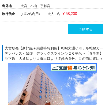
出発地
大宮・小山・宇都宮
¥ 58,200
旅行代金
(1室2名利用)
大人 1名
予約する
大宮駅発【新幹線＋乗継特急利用】札幌大通◇ホテル札幌ガー
デンパレス＜禁煙 デラックスツイン◇２６平米＞【食事無】
地下鉄 大通駅より１番出口より徒歩約５分、目の前に道庁◆
エンジョイ◇ＪＲきっぷ駅受取