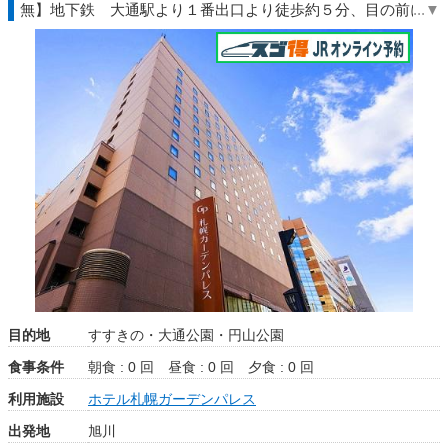
無】地下鉄 大通駅より１番出口より徒歩約５分、目の前に道
庁♪◆北海道◇ＪＲきっぷ駅受取
目的地
すすきの・大通公園・円山公園
食事条件
朝食 : 0 回
昼食 : 0 回
夕食 : 0 回
利用施設
ホテル札幌ガーデンパレス
出発地
旭川