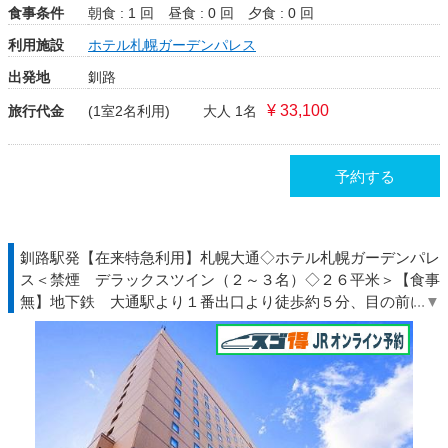
食事条件
朝食 : 1 回
昼食 : 0 回
夕食 : 0 回
利用施設
ホテル札幌ガーデンパレス
出発地
釧路
¥ 33,100
旅行代金
(1室2名利用)
大人 1名
予約する
釧路駅発【在来特急利用】札幌大通◇ホテル札幌ガーデンパレ
ス＜禁煙 デラックスツイン（２～３名）◇２６平米＞【食事
無】地下鉄 大通駅より１番出口より徒歩約５分、目の前に道
庁♪◆北海道◇ＪＲきっぷ駅受取