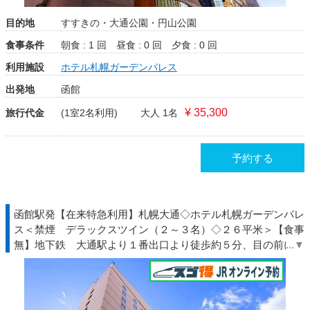
目的地
すすきの・大通公園・円山公園
食事条件
朝食 : 1 回
昼食 : 0 回
夕食 : 0 回
利用施設
ホテル札幌ガーデンパレス
出発地
函館
¥ 35,300
旅行代金
(1室2名利用)
大人 1名
予約する
函館駅発【在来特急利用】札幌大通◇ホテル札幌ガーデンパレ
ス＜禁煙 デラックスツイン（２～３名）◇２６平米＞【食事
無】地下鉄 大通駅より１番出口より徒歩約５分、目の前に道
庁♪◆北海道◇ＪＲきっぷ駅受取