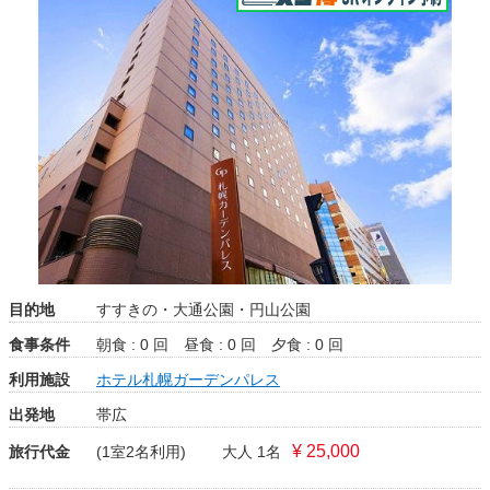
目的地
すすきの・大通公園・円山公園
食事条件
朝食 : 0 回
昼食 : 0 回
夕食 : 0 回
利用施設
ホテル札幌ガーデンパレス
出発地
帯広
¥ 25,000
旅行代金
(1室2名利用)
大人 1名