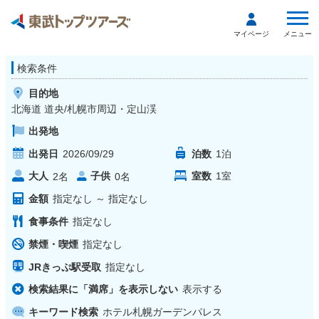
メニュー
マイページ
検索条件
目的地
北海道 道央/札幌市周辺・定山渓
出発地
出発日
2026/09/29
泊数
1
泊
大人
子供
室数
1
室
2
名
0
名
金額
指定なし
～
指定なし
食事条件
指定なし
禁煙・喫煙
指定なし
JRきっぷ駅受取
指定なし
検索結果に「満席」を表示しない
表示する
キーワード検索
ホテル札幌ガーデンパレス