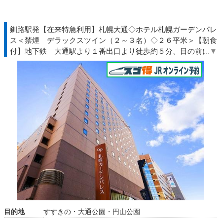
釧路駅発【在来特急利用】札幌大通◇ホテル札幌ガーデンパレ
ス＜禁煙 デラックスツイン（２～３名）◇２６平米＞【朝食
付】地下鉄 大通駅より１番出口より徒歩約５分、目の前に道
庁♪◆北海道◇ＪＲきっぷ駅受取
目的地
すすきの・大通公園・円山公園