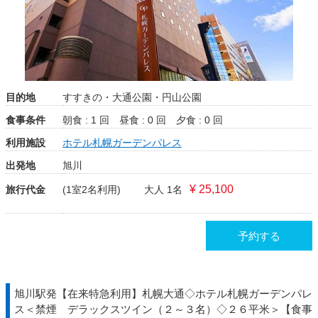
目的地
すすきの・大通公園・円山公園
食事条件
朝食 : 1 回
昼食 : 0 回
夕食 : 0 回
利用施設
ホテル札幌ガーデンパレス
出発地
旭川
¥ 25,100
旅行代金
(1室2名利用)
大人 1名
予約する
旭川駅発【在来特急利用】札幌大通◇ホテル札幌ガーデンパレ
ス＜禁煙 デラックスツイン（２～３名）◇２６平米＞【食事