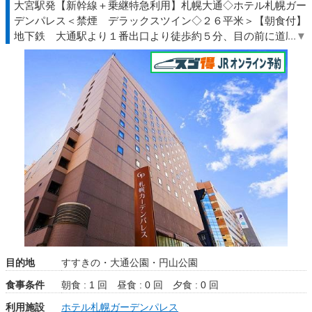
大宮駅発【新幹線＋乗継特急利用】札幌大通◇ホテル札幌ガー
デンパレス＜禁煙 デラックスツイン◇２６平米＞【朝食付】
地下鉄 大通駅より１番出口より徒歩約５分、目の前に道庁◆
エンジョイ◇ＪＲきっぷ駅受取
目的地
すすきの・大通公園・円山公園
食事条件
朝食 : 1 回
昼食 : 0 回
夕食 : 0 回
利用施設
ホテル札幌ガーデンパレス