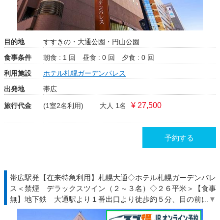
目的地
すすきの・大通公園・円山公園
食事条件
朝食 : 1 回
昼食 : 0 回
夕食 : 0 回
利用施設
ホテル札幌ガーデンパレス
出発地
帯広
¥ 27,500
旅行代金
(1室2名利用)
大人 1名
予約する
帯広駅発【在来特急利用】札幌大通◇ホテル札幌ガーデンパレ
ス＜禁煙 デラックスツイン（２～３名）◇２６平米＞【食事
無】地下鉄 大通駅より１番出口より徒歩約５分、目の前に道
庁♪◆北海道◇ＪＲきっぷ駅受取