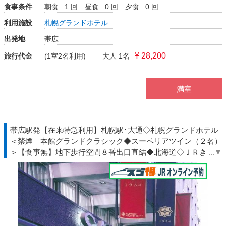
食事条件
朝食 : 1 回
昼食 : 0 回
夕食 : 0 回
利用施設
札幌グランドホテル
出発地
帯広
¥ 28,200
旅行代金
(1室2名利用)
大人 1名
満室
帯広駅発【在来特急利用】札幌駅･大通◇札幌グランドホテル
＜禁煙 本館グランドクラシック◆スーペリアツイン（２名）
＞【食事無】地下歩行空間８番出口直結◆北海道◇ＪＲきっぷ
駅受取