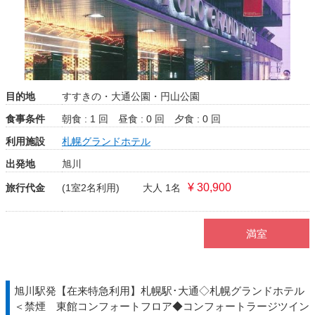
目的地
すすきの・大通公園・円山公園
食事条件
朝食 : 1 回
昼食 : 0 回
夕食 : 0 回
利用施設
札幌グランドホテル
出発地
旭川
¥ 30,900
旅行代金
(1室2名利用)
大人 1名
満室
旭川駅発【在来特急利用】札幌駅･大通◇札幌グランドホテル
＜禁煙 東館コンフォートフロア◆コンフォートラージツイン