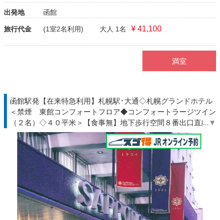
出発地
函館
¥ 41,100
旅行代金
(1室2名利用)
大人 1名
満室
函館駅発【在来特急利用】札幌駅･大通◇札幌グランドホテル
＜禁煙 東館コンフォートフロア◆コンフォートラージツイン
（２名）◇４０平米＞【食事無】地下歩行空間８番出口直結◆
北海道◇ＪＲきっぷ駅受取