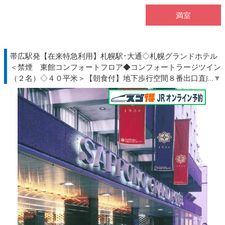
満室
帯広駅発【在来特急利用】札幌駅･大通◇札幌グランドホテル
＜禁煙 東館コンフォートフロア◆コンフォートラージツイン
（２名）◇４０平米＞【朝食付】地下歩行空間８番出口直結◆
北海道◇ＪＲきっぷ駅受取