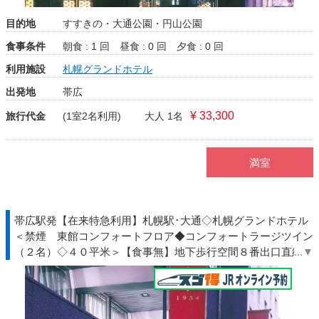
目的地
すすきの・大通公園・円山公園
食事条件
朝食 : 1 回
昼食 : 0 回
夕食 : 0 回
利用施設
札幌グランドホテル
出発地
帯広
¥ 33,300
旅行代金
(1室2名利用)
大人 1名
満室
帯広駅発【在来特急利用】札幌駅･大通◇札幌グランドホテル
＜禁煙 東館コンフォートフロア◆コンフォートラージツイン
（２名）◇４０平米＞【食事無】地下歩行空間８番出口直結◆
北海道◇ＪＲきっぷ駅受取