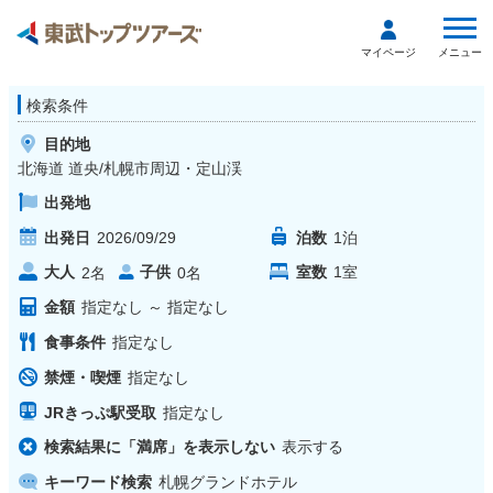
メニュー
マイページ
検索条件
目的地
北海道 道央/札幌市周辺・定山渓
出発地
出発日
2026/09/29
泊数
1
泊
大人
子供
室数
1
室
2
名
0
名
金額
指定なし
～
指定なし
食事条件
指定なし
禁煙・喫煙
指定なし
JRきっぷ駅受取
指定なし
検索結果に「満席」を表示しない
表示する
キーワード検索
札幌グランドホテル