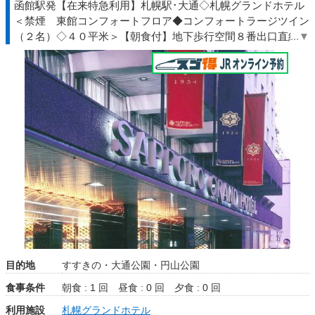
函館駅発【在来特急利用】札幌駅･大通◇札幌グランドホテル
＜禁煙 東館コンフォートフロア◆コンフォートラージツイン
（２名）◇４０平米＞【朝食付】地下歩行空間８番出口直結◆
北海道◇ＪＲきっぷ駅受取
目的地
すすきの・大通公園・円山公園
食事条件
朝食 : 1 回
昼食 : 0 回
夕食 : 0 回
利用施設
札幌グランドホテル