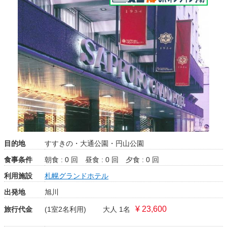
目的地
すすきの・大通公園・円山公園
食事条件
朝食 : 0 回
昼食 : 0 回
夕食 : 0 回
利用施設
札幌グランドホテル
出発地
旭川
¥ 23,600
旅行代金
(1室2名利用)
大人 1名