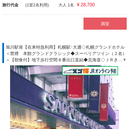
¥ 28,700
旅行代金
(1室2名利用)
大人 1名
満室
旭川駅発【在来特急利用】札幌駅･大通◇札幌グランドホテル
＜禁煙 本館グランドクラシック◆スーペリアツイン（２名）
＞【朝食付】地下歩行空間８番出口直結◆北海道◇ＪＲきっぷ
駅受取