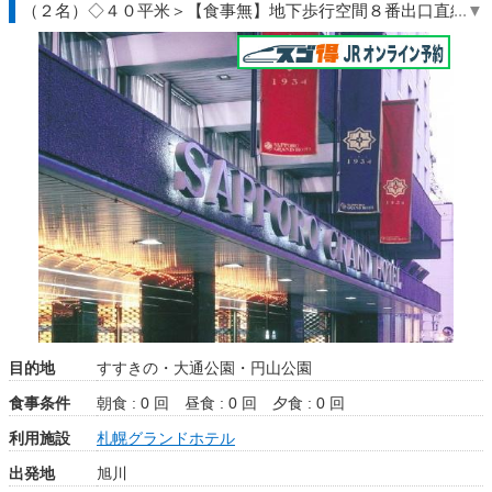
（２名）◇４０平米＞【食事無】地下歩行空間８番出口直結◆
北海道◇ＪＲきっぷ駅受取
目的地
すすきの・大通公園・円山公園
食事条件
朝食 : 0 回
昼食 : 0 回
夕食 : 0 回
利用施設
札幌グランドホテル
出発地
旭川