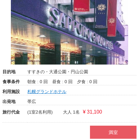
目的地
すすきの・大通公園・円山公園
食事条件
朝食 : 0 回
昼食 : 0 回
夕食 : 0 回
利用施設
札幌グランドホテル
出発地
帯広
¥ 31,100
旅行代金
(1室2名利用)
大人 1名
満室