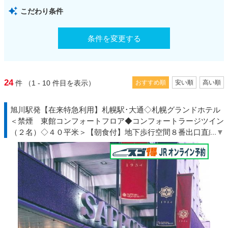
こだわり条件
条件を変更する
24
件
（1 - 10
件目を表示）
おすすめ順
安い順
高い順
旭川駅発【在来特急利用】札幌駅･大通◇札幌グランドホテル
＜禁煙 東館コンフォートフロア◆コンフォートラージツイン
（２名）◇４０平米＞【朝食付】地下歩行空間８番出口直結◆
北海道◇ＪＲきっぷ駅受取