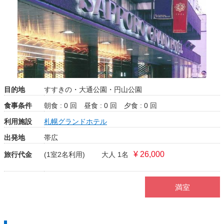
目的地
すすきの・大通公園・円山公園
食事条件
朝食 : 0 回
昼食 : 0 回
夕食 : 0 回
利用施設
札幌グランドホテル
出発地
帯広
¥ 26,000
旅行代金
(1室2名利用)
大人 1名
満室