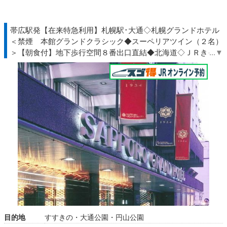
帯広駅発【在来特急利用】札幌駅･大通◇札幌グランドホテル
＜禁煙 本館グランドクラシック◆スーペリアツイン（２名）
＞【朝食付】地下歩行空間８番出口直結◆北海道◇ＪＲきっぷ
駅受取
目的地
すすきの・大通公園・円山公園