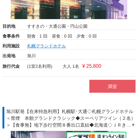
目的地
すすきの・大通公園・円山公園
食事条件
朝食 : 1 回
昼食 : 0 回
夕食 : 0 回
利用施設
札幌グランドホテル
出発地
旭川
¥ 25,800
旅行代金
(1室2名利用)
大人 1名
満室
旭川駅発【在来特急利用】札幌駅･大通◇札幌グランドホテル
＜禁煙 本館グランドクラシック◆スーペリアツイン（２名）
＞【食事無】地下歩行空間８番出口直結◆北海道◇ＪＲきっぷ
駅受取