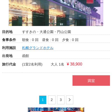
目的地
すすきの・大通公園・円山公園
食事条件
朝食 : 0 回
昼食 : 0 回
夕食 : 0 回
利用施設
札幌グランドホテル
出発地
函館
¥ 38,900
旅行代金
(1室2名利用)
大人 1名
満室
1
2
3