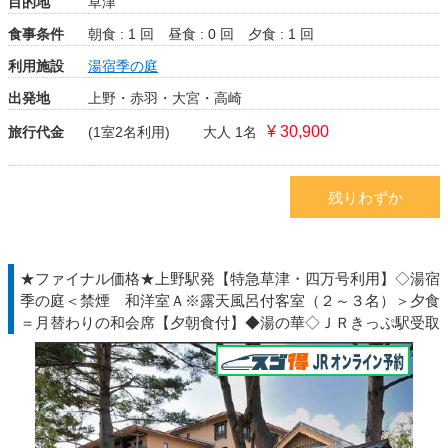
目的地
草津
食事条件
朝食 : 1 回
昼食 : 0 回
夕食 : 1 回
利用施設
湯宿季の庭
出発地
上野・赤羽・大宮・高崎
¥ 30,900
旅行代金
(1室2名利用)
大人 1名
残りわずか
★ファイナル価格★上野駅発【特急草津・四万号利用】◇湯宿
季の庭＜禁煙 和洋室Ａ※露天風呂付客室（２～３名）＞夕食
＝月替わりの和会席【夕朝食付】◆湯の華◇ＪＲきっぷ駅受取