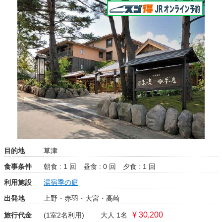
目的地
草津
食事条件
朝食 : 1 回
昼食 : 0 回
夕食 : 1 回
利用施設
湯宿季の庭
出発地
上野・赤羽・大宮・高崎
¥ 30,200
旅行代金
(1室2名利用)
大人 1名