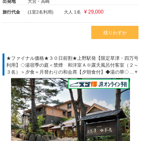
出発地
大宮・高崎
¥ 29,000
旅行代金
(1室2名利用)
大人 1名
残りわずか
★ファイナル価格★３０日前割★上野駅発【限定草津・四万号
利用】◇湯宿季の庭＜禁煙 和洋室Ａ※露天風呂付客室（２～
３名）＞夕食＝月替わりの和会席【夕朝食付】◆湯の華◇ＪＲ
きっぷ駅受取