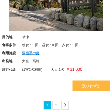
目的地
草津
食事条件
朝食 : 1 回
昼食 : 0 回
夕食 : 1 回
利用施設
湯宿季の庭
出発地
大宮・高崎
¥ 31,000
旅行代金
(1室2名利用)
大人 1名
残りわずか
1
2