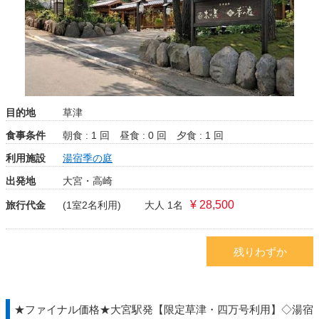
目的地
草津
食事条件
朝食 : 1 回
昼食 : 0 回
夕食 : 1 回
利用施設
湯宿季の庭
出発地
大宮・高崎
¥ 28,500
旅行代金
(1室2名利用)
大人 1名
残りわずか
★ファイナル価格★大宮駅発【限定草津・四万号利用】◇湯宿