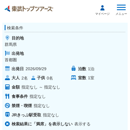
メニュー
マイページ
検索条件
目的地
群馬県
出発地
首都圏
出発日
2026/09/29
泊数
1
泊
大人
子供
室数
1
室
2
名
0
名
金額
指定なし
～
指定なし
食事条件
指定なし
禁煙・喫煙
指定なし
JRきっぷ駅受取
指定なし
検索結果に「満席」を表示しない
表示する