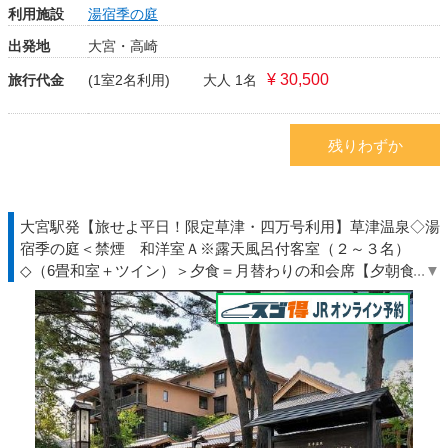
利用施設
湯宿季の庭
出発地
大宮・高崎
¥ 30,500
旅行代金
(1室2名利用)
大人 1名
残りわずか
大宮駅発【旅せよ平日！限定草津・四万号利用】草津温泉◇湯
宿季の庭＜禁煙 和洋室Ａ※露天風呂付客室（２～３名）
◇（6畳和室＋ツイン）＞夕食＝月替わりの和会席【夕朝食
付】◆群馬◇ＪＲきっぷ駅受取