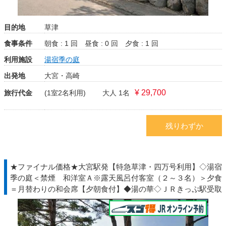
目的地
草津
食事条件
朝食 : 1 回
昼食 : 0 回
夕食 : 1 回
利用施設
湯宿季の庭
出発地
大宮・高崎
¥ 29,700
旅行代金
(1室2名利用)
大人 1名
残りわずか
★ファイナル価格★大宮駅発【特急草津・四万号利用】◇湯宿
季の庭＜禁煙 和洋室Ａ※露天風呂付客室（２～３名）＞夕食
＝月替わりの和会席【夕朝食付】◆湯の華◇ＪＲきっぷ駅受取