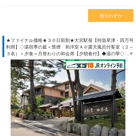
残りわずか
★ファイナル価格★３０日前割★大宮駅発【特急草津・四万号
利用】◇湯宿季の庭＜禁煙 和洋室Ａ※露天風呂付客室（２～
３名）＞夕食＝月替わりの和会席【夕朝食付】◆湯の華◇ＪＲ
きっぷ駅受取