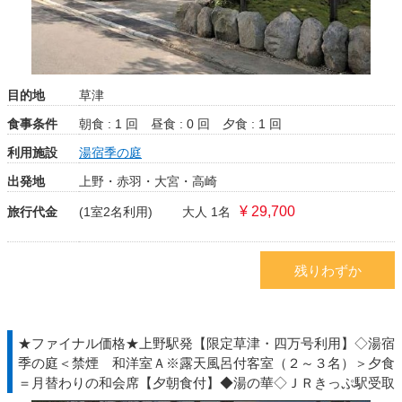
目的地
草津
食事条件
朝食 : 1 回
昼食 : 0 回
夕食 : 1 回
利用施設
湯宿季の庭
出発地
上野・赤羽・大宮・高崎
¥ 29,700
旅行代金
(1室2名利用)
大人 1名
残りわずか
★ファイナル価格★上野駅発【限定草津・四万号利用】◇湯宿
季の庭＜禁煙 和洋室Ａ※露天風呂付客室（２～３名）＞夕食
＝月替わりの和会席【夕朝食付】◆湯の華◇ＪＲきっぷ駅受取