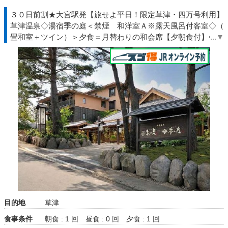
３０日前割★大宮駅発【旅せよ平日！限定草津・四万号利用】
草津温泉◇湯宿季の庭＜禁煙 和洋室Ａ※露天風呂付客室◇（6
畳和室＋ツイン）＞夕食＝月替わりの和会席【夕朝食付】◆群
馬◇ＪＲきっぷ駅受取
目的地
草津
食事条件
朝食 : 1 回
昼食 : 0 回
夕食 : 1 回