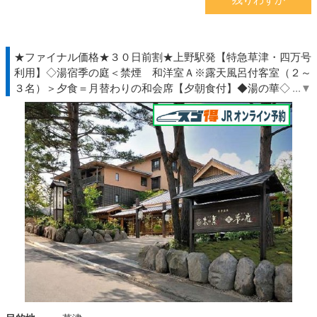
★ファイナル価格★３０日前割★上野駅発【特急草津・四万号
利用】◇湯宿季の庭＜禁煙 和洋室Ａ※露天風呂付客室（２～
３名）＞夕食＝月替わりの和会席【夕朝食付】◆湯の華◇ＪＲ
きっぷ駅受取