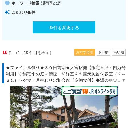
キーワード検索
湯宿季の庭
こだわり条件
条件を変更する
16
件
（1 - 10
件目を表示）
おすすめ順
安い順
高い順
★ファイナル価格★３０日前割★大宮駅発【限定草津・四万号
利用】◇湯宿季の庭＜禁煙 和洋室Ａ※露天風呂付客室（２～
３名）＞夕食＝月替わりの和会席【夕朝食付】◆湯の華◇ＪＲ
きっぷ駅受取