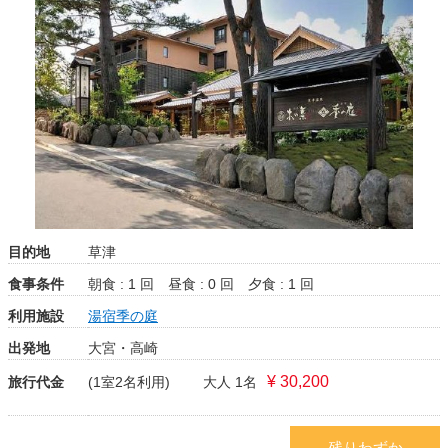
目的地
草津
食事条件
朝食 : 1 回
昼食 : 0 回
夕食 : 1 回
利用施設
湯宿季の庭
出発地
大宮・高崎
¥ 30,200
旅行代金
(1室2名利用)
大人 1名
残りわずか