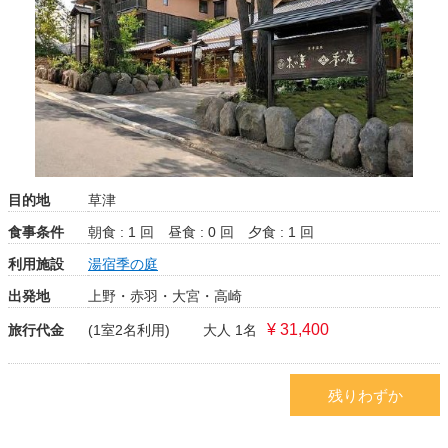
目的地
草津
食事条件
朝食 : 1 回
昼食 : 0 回
夕食 : 1 回
利用施設
湯宿季の庭
出発地
上野・赤羽・大宮・高崎
¥ 31,400
旅行代金
(1室2名利用)
大人 1名
残りわずか