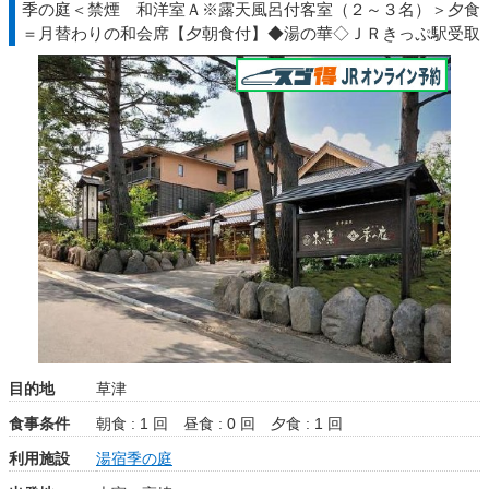
季の庭＜禁煙 和洋室Ａ※露天風呂付客室（２～３名）＞夕食
＝月替わりの和会席【夕朝食付】◆湯の華◇ＪＲきっぷ駅受取
目的地
草津
食事条件
朝食 : 1 回
昼食 : 0 回
夕食 : 1 回
利用施設
湯宿季の庭