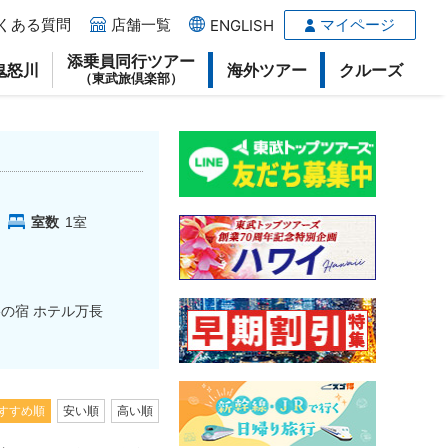
くある質問
店舗一覧
マイページ
ENGLISH
添乗員同行ツアー
鬼怒川
海外ツアー
クルーズ
（東武旅倶楽部）
室数
1
室
の宿 ホテル万長
すすめ順
安い順
高い順