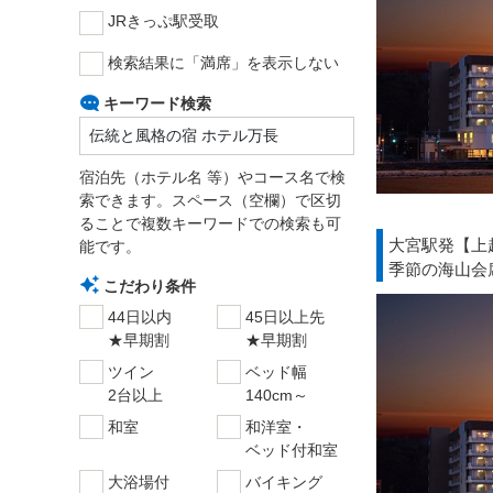
JRきっぷ駅受取
検索結果に「満席」を表示しない
キーワード検索
宿泊先（ホテル名 等）やコース名で検
索できます。スペース（空欄）で区切
ることで複数キーワードでの検索も可
大宮駅発【上
能です。
季節の海山会
こだわり条件
44日以内
45日以上先
★早期割
★早期割
ツイン
ベッド幅
2台以上
140cm～
和室
和洋室・
ベッド付和室
大浴場付
バイキング