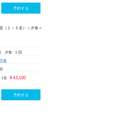
予約する
室（１～５名）＞夕食＝
回
夕食 : 1 回
万長
谷
¥ 43,100
 1名
予約する