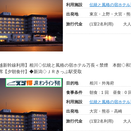
利用施設
伝統と風格の宿ホテル
出発地
東京・上野・大宮・熊
旅行代金
(1室2名利用)
大人
越新幹線利用】相川◇伝統と風格の宿ホテル万長＜禁煙 本館◇和
席【夕朝食付】◆新潟◇ＪＲきっぷ駅受取
目的地
相川・外海府
食事条件
朝食 : 1 回
昼食 : 0 
利用施設
伝統と風格の宿ホテル
出発地
大宮・熊谷・高崎
旅行代金
(1室2名利用)
大人