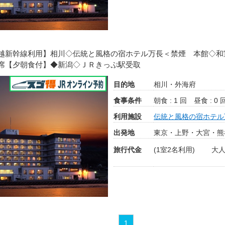
越新幹線利用】相川◇伝統と風格の宿ホテル万長＜禁煙 本館◇和
席【夕朝食付】◆新潟◇ＪＲきっぷ駅受取
目的地
相川・外海府
食事条件
朝食 : 1 回
昼食 : 0 
利用施設
伝統と風格の宿ホテル
出発地
東京・上野・大宮・熊
旅行代金
(1室2名利用)
大人
1