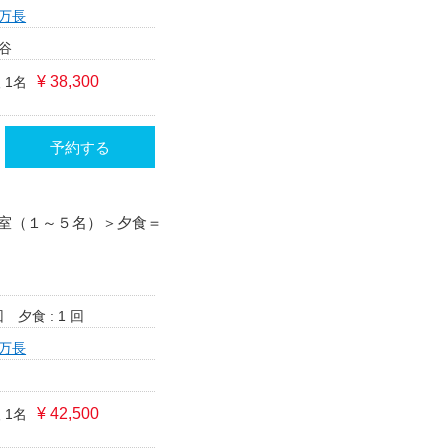
万長
谷
¥ 38,300
 1名
予約する
室（１～５名）＞夕食＝
回
夕食 : 1 回
万長
¥ 42,500
 1名