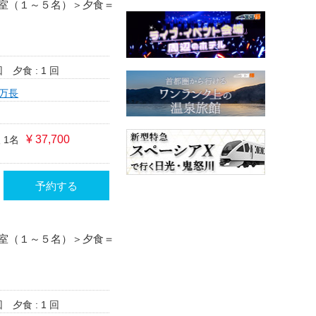
室（１～５名）＞夕食＝
回
夕食 : 1 回
万長
¥ 37,700
 1名
予約する
室（１～５名）＞夕食＝
回
夕食 : 1 回