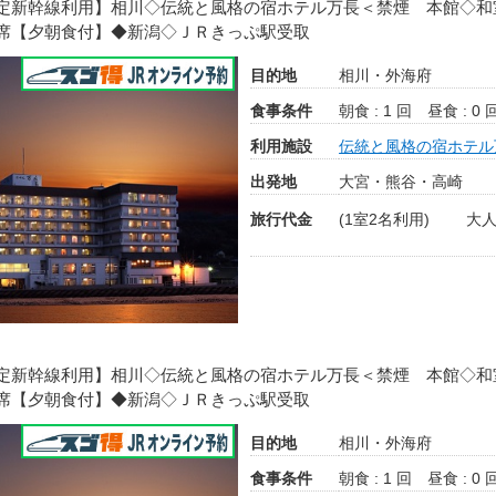
定新幹線利用】相川◇伝統と風格の宿ホテル万長＜禁煙 本館◇和
席【夕朝食付】◆新潟◇ＪＲきっぷ駅受取
目的地
相川・外海府
食事条件
朝食 : 1 回
昼食 : 0 
利用施設
伝統と風格の宿ホテル
出発地
大宮・熊谷・高崎
旅行代金
(1室2名利用)
大人
定新幹線利用】相川◇伝統と風格の宿ホテル万長＜禁煙 本館◇和
席【夕朝食付】◆新潟◇ＪＲきっぷ駅受取
目的地
相川・外海府
食事条件
朝食 : 1 回
昼食 : 0 