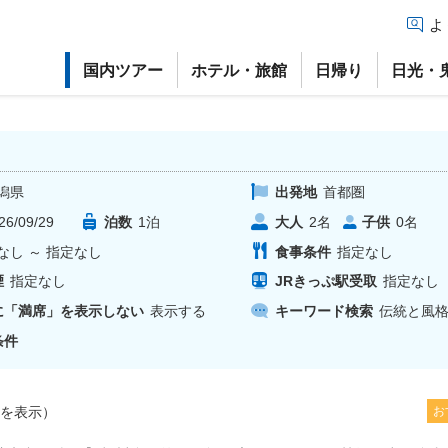
よ
国内ツアー
ホテル・旅館
日帰り
日光・
潟県
出発地
首都圏
26/09/29
泊数
1
泊
大人
子供
2
名
0
名
なし
～
指定なし
食事条件
指定なし
煙
指定なし
JRきっぷ駅受取
指定なし
に「満席」を表示しない
表示する
キーワード検索
伝統と風格
条件
を表示）
お