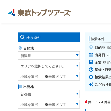
検索条件
検索条件
目的地
新
目的地
出発日
20
新潟県
金額
指定
エリアを選択してください。
禁煙・喫
地域を選択 ※未選択も可
検索結果
こだわり
出発地
首都圏
4
件
（1 - 4
件目
地域を選択 ※未選択も可