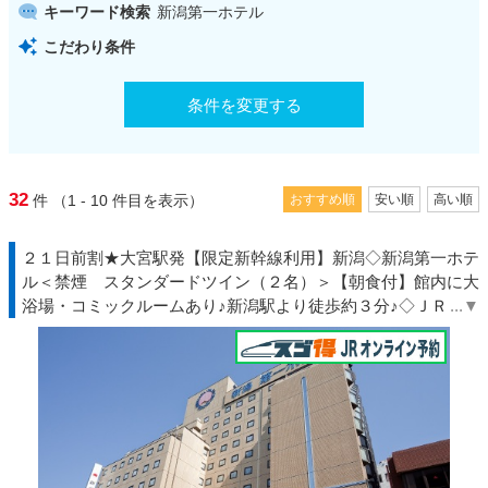
キーワード検索
新潟第一ホテル
こだわり条件
条件を変更する
32
件
（1 - 10
件目を表示）
おすすめ順
安い順
高い順
２１日前割★大宮駅発【限定新幹線利用】新潟◇新潟第一ホテ
ル＜禁煙 スタンダードツイン（２名）＞【朝食付】館内に大
浴場・コミックルームあり♪新潟駅より徒歩約３分♪◇ＪＲ駅受
取