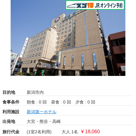
目的地
新潟市内
食事条件
朝食 : 0 回
昼食 : 0 回
夕食 : 0 回
利用施設
新潟第一ホテル
出発地
大宮・熊谷・高崎
¥ 18,060
旅行代金
(1室2名利用)
大人 1名