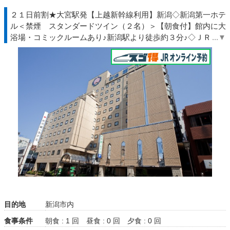
２１日前割★大宮駅発【上越新幹線利用】新潟◇新潟第一ホテ
ル＜禁煙 スタンダードツイン（２名）＞【朝食付】館内に大
浴場・コミックルームあり♪新潟駅より徒歩約３分♪◇ＪＲ駅受
取
目的地
新潟市内
食事条件
朝食 : 1 回
昼食 : 0 回
夕食 : 0 回