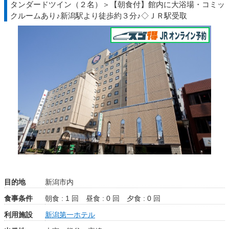
タンダードツイン（２名）＞【朝食付】館内に大浴場・コミッ
クルームあり♪新潟駅より徒歩約３分♪◇ＪＲ駅受取
目的地
新潟市内
食事条件
朝食 : 1 回
昼食 : 0 回
夕食 : 0 回
利用施設
新潟第一ホテル