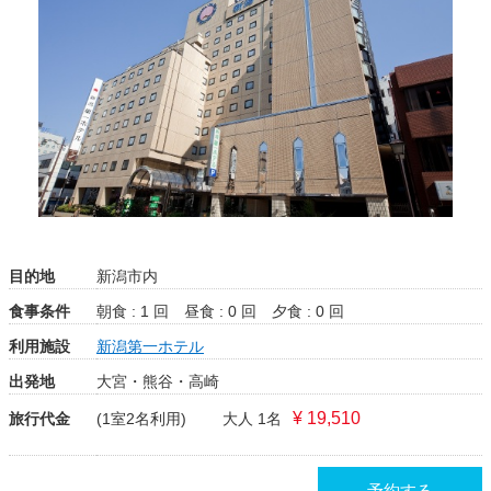
目的地
新潟市内
食事条件
朝食 : 1 回
昼食 : 0 回
夕食 : 0 回
利用施設
新潟第一ホテル
出発地
大宮・熊谷・高崎
¥ 19,510
旅行代金
(1室2名利用)
大人 1名
予約する