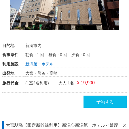
目的地
新潟市内
食事条件
朝食 : 1 回
昼食 : 0 回
夕食 : 0 回
利用施設
新潟第一ホテル
出発地
大宮・熊谷・高崎
¥ 19,900
旅行代金
(1室2名利用)
大人 1名
予約する
大宮駅発【限定新幹線利用】新潟◇新潟第一ホテル＜禁煙 ス