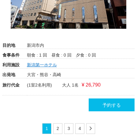
目的地
新潟市内
食事条件
朝食 : 1 回
昼食 : 0 回
夕食 : 0 回
利用施設
新潟第一ホテル
出発地
大宮・熊谷・高崎
¥ 26,790
旅行代金
(1室2名利用)
大人 1名
予約する
1
2
3
4