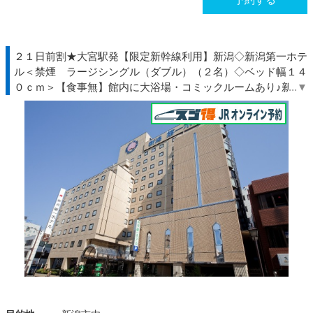
２１日前割★大宮駅発【限定新幹線利用】新潟◇新潟第一ホテ
ル＜禁煙 ラージシングル（ダブル）（２名）◇ベッド幅１４
０ｃｍ＞【食事無】館内に大浴場・コミックルームあり♪新潟
駅より徒歩約３分♪◇ＪＲ駅受取