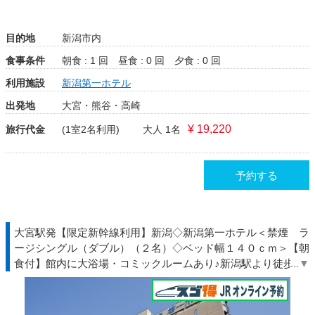
目的地
新潟市内
食事条件
朝食 : 1 回
昼食 : 0 回
夕食 : 0 回
利用施設
新潟第一ホテル
出発地
大宮・熊谷・高崎
¥ 19,220
旅行代金
(1室2名利用)
大人 1名
予約する
大宮駅発【限定新幹線利用】新潟◇新潟第一ホテル＜禁煙 ラ
ージシングル（ダブル）（２名）◇ベッド幅１４０ｃｍ＞【朝
食付】館内に大浴場・コミックルームあり♪新潟駅より徒歩約
３分♪◇ＪＲ駅受取