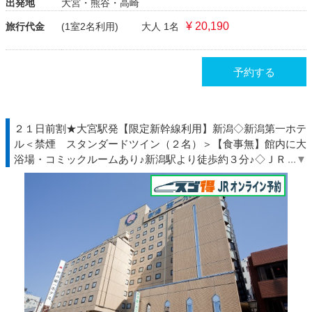
出発地
大宮・熊谷・高崎
¥ 20,190
旅行代金
(1室2名利用)
大人 1名
予約する
２１日前割★大宮駅発【限定新幹線利用】新潟◇新潟第一ホテ
ル＜禁煙 スタンダードツイン（２名）＞【食事無】館内に大
浴場・コミックルームあり♪新潟駅より徒歩約３分♪◇ＪＲ駅受
取