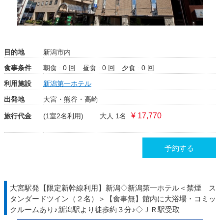
目的地
新潟市内
食事条件
朝食 : 0 回
昼食 : 0 回
夕食 : 0 回
利用施設
新潟第一ホテル
出発地
大宮・熊谷・高崎
¥ 17,770
旅行代金
(1室2名利用)
大人 1名
予約する
大宮駅発【限定新幹線利用】新潟◇新潟第一ホテル＜禁煙 ス
タンダードツイン（２名）＞【食事無】館内に大浴場・コミッ
クルームあり♪新潟駅より徒歩約３分♪◇ＪＲ駅受取