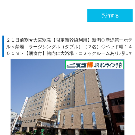
予約する
２１日前割★大宮駅発【限定新幹線利用】新潟◇新潟第一ホテ
ル＜禁煙 ラージシングル（ダブル）（２名）◇ベッド幅１４
０ｃｍ＞【朝食付】館内に大浴場・コミックルームあり♪新潟
駅より徒歩約３分♪◇ＪＲ駅受取