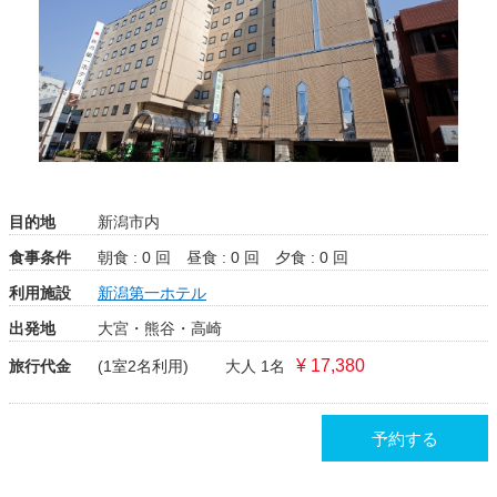
目的地
新潟市内
食事条件
朝食 : 0 回
昼食 : 0 回
夕食 : 0 回
利用施設
新潟第一ホテル
出発地
大宮・熊谷・高崎
¥ 17,380
旅行代金
(1室2名利用)
大人 1名
予約する