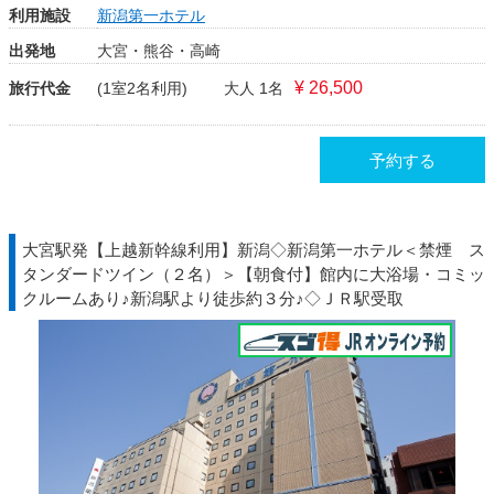
利用施設
新潟第一ホテル
出発地
大宮・熊谷・高崎
¥ 26,500
旅行代金
(1室2名利用)
大人 1名
予約する
大宮駅発【上越新幹線利用】新潟◇新潟第一ホテル＜禁煙 ス
タンダードツイン（２名）＞【朝食付】館内に大浴場・コミッ
クルームあり♪新潟駅より徒歩約３分♪◇ＪＲ駅受取