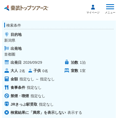
メニュー
マイページ
検索条件
目的地
新潟県
出発地
首都圏
出発日
2026/09/29
泊数
1
泊
大人
子供
室数
1
室
2
名
0
名
金額
指定なし
～
指定なし
食事条件
指定なし
禁煙・喫煙
指定なし
JRきっぷ駅受取
指定なし
検索結果に「満席」を表示しない
表示する