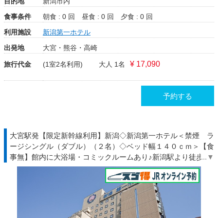
目的地
新潟市内
食事条件
朝食 : 0 回
昼食 : 0 回
夕食 : 0 回
利用施設
新潟第一ホテル
出発地
大宮・熊谷・高崎
¥ 17,090
旅行代金
(1室2名利用)
大人 1名
予約する
大宮駅発【限定新幹線利用】新潟◇新潟第一ホテル＜禁煙 ラ
ージシングル（ダブル）（２名）◇ベッド幅１４０ｃｍ＞【食
事無】館内に大浴場・コミックルームあり♪新潟駅より徒歩約
３分♪◇ＪＲ駅受取