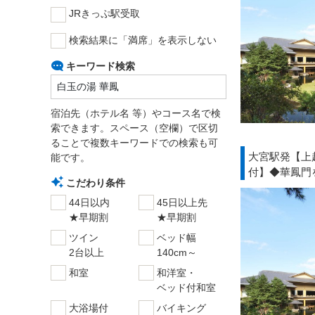
JRきっぷ駅受取
検索結果に「満席」を表示しない
キーワード検索
宿泊先（ホテル名 等）やコース名で検
索できます。スペース（空欄）で区切
ることで複数キーワードでの検索も可
大宮駅発【上
能です。
付】◆華鳳門
こだわり条件
44日以内
45日以上先
★早期割
★早期割
ツイン
ベッド幅
2台以上
140cm～
和室
和洋室・
ベッド付和室
大浴場付
バイキング