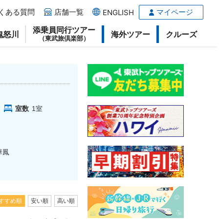
くある質問
店舗一覧
マイページ
ENGLISH
添乗員同行ツアー
鬼怒川
海外ツアー
クルーズ
（東武旅倶楽部）
室数
1
室
華鳳
すすめ順
安い順
高い順