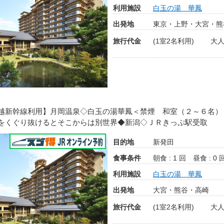
利用施設
白玉の湯 華鳳
出発地
東京・上野・大宮・熊
旅行代金
(1室2名利用)
大人
越新幹線利用】月岡温泉◇白玉の湯華鳳＜禁煙 和室（２～６名）
をくぐり抜けるとそこからは別世界◆新潟◇ＪＲきっぷ駅受取
目的地
新発田
食事条件
朝食 : 1 回
昼食 : 0 
利用施設
白玉の湯 華鳳
出発地
大宮・熊谷・高崎
旅行代金
(1室2名利用)
大人