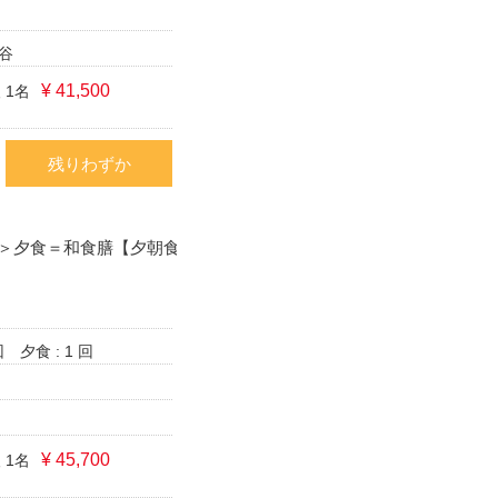
谷
¥ 41,500
 1名
残りわずか
＞夕食＝和食膳【夕朝食
回
夕食 : 1 回
¥ 45,700
 1名