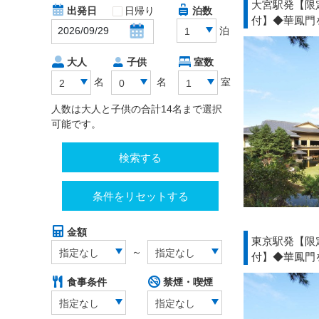
大宮駅発【限
出発日
日帰り
泊数
付】◆華鳳門
泊
1
大人
子供
室数
名
名
室
2
0
1
人数は大人と子供の合計14名まで選択
可能です。
検索する
条件をリセットする
金額
東京駅発【限
～
指定なし
指定なし
付】◆華鳳門
食事条件
禁煙・喫煙
指定なし
指定なし