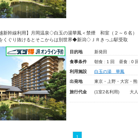
越新幹線利用】月岡温泉◇白玉の湯華鳳＜禁煙 和室（２～６名）
をくぐり抜けるとそこからは別世界◆新潟◇ＪＲきっぷ駅受取
目的地
新発田
食事条件
朝食 : 1 回
昼食 : 0 
利用施設
白玉の湯 華鳳
出発地
東京・上野・大宮・熊
旅行代金
(1室2名利用)
大人
1