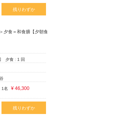
残りわずか
＞夕食＝和食膳【夕朝食
回
夕食 : 1 回
谷
¥ 46,300
 1名
残りわずか