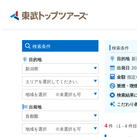
検索条件
検索条件
目的地
新
目的地
出発日
20
新潟県
金額
指定
エリアを選択してください。
禁煙・喫
地域を選択 ※未選択も可
検索結果
こだわり
出発地
首都圏
4
件
（1 - 4
件目
地域を選択 ※未選択も可