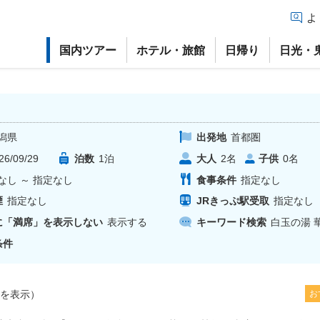
よ
国内ツアー
ホテル・旅館
日帰り
日光・
潟県
出発地
首都圏
26/09/29
泊数
1
泊
大人
子供
2
名
0
名
なし
～
指定なし
食事条件
指定なし
煙
指定なし
JRきっぷ駅受取
指定なし
に「満席」を表示しない
表示する
キーワード検索
白玉の湯 
条件
を表示）
お