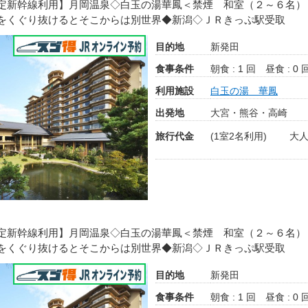
定新幹線利用】月岡温泉◇白玉の湯華鳳＜禁煙 和室（２～６名）
をくぐり抜けるとそこからは別世界◆新潟◇ＪＲきっぷ駅受取
目的地
新発田
食事条件
朝食 : 1 回
昼食 : 0 
利用施設
白玉の湯 華鳳
出発地
大宮・熊谷・高崎
旅行代金
(1室2名利用)
大人
定新幹線利用】月岡温泉◇白玉の湯華鳳＜禁煙 和室（２～６名）
をくぐり抜けるとそこからは別世界◆新潟◇ＪＲきっぷ駅受取
目的地
新発田
食事条件
朝食 : 1 回
昼食 : 0 