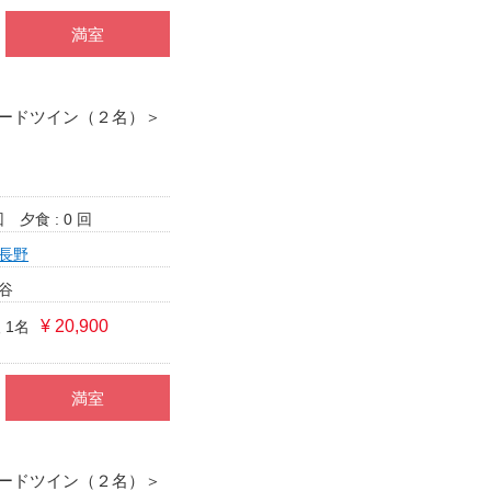
満室
ードツイン（２名）＞
回
夕食 : 0 回
長野
谷
¥ 20,900
 1名
満室
ードツイン（２名）＞