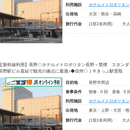
利用施設
ホテルメトロポリタン
出発地
大宮・熊谷・高崎
旅行代金
(1室2名利用)
大人
定新幹線利用】長野◇ホテルメトロポリタン長野＜禁煙 スタンダ
長野駅ビル直結で観光の拠点に最適♪◆信州◇ＪＲきっぷ駅受取
目的地
長野市周辺
食事条件
朝食 : 0 回
昼食 : 0 
利用施設
ホテルメトロポリタン
出発地
東京・上野・大宮・熊
旅行代金
(1室2名利用)
大人