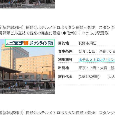
定新幹線利用】長野◇ホテルメトロポリタン長野＜禁煙 スタンダ
長野駅ビル直結で観光の拠点に最適♪◆信州◇ＪＲきっぷ駅受取
目的地
長野市周辺
食事条件
朝食 : 1 回
昼食 : 0 
利用施設
ホテルメトロポリタン
出発地
東京・上野・大宮・熊
旅行代金
(1室2名利用)
大人
陸新幹線利用】長野◇ホテルメトロポリタン長野＜禁煙 スタンダ