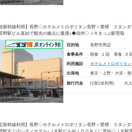
陸新幹線利用】長野◇ホテルメトロポリタン長野＜禁煙 スタンダ
長野駅ビル直結で観光の拠点に最適♪◆信州◇ＪＲきっぷ駅受取
目的地
長野市周辺
食事条件
朝食 : 1 回
昼食 : 0 
利用施設
ホテルメトロポリタン
出発地
東京・上野・大宮・熊
旅行代金
(1室2名利用)
大人
定新幹線利用】長野◇ホテルメトロポリタン長野＜禁煙 スタンダ
野駅すぐのシティホテル♪ＪＲ駅ビルＭＩＤＯＲＩに直結◇ＪＲ駅