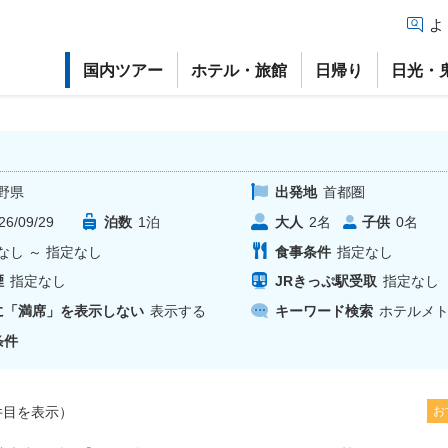
よ
国内ツアー
ホテル・旅館
日帰り
日光・
野県
出発地
首都圏
26/09/29
泊数
1
泊
大人
子供
2
名
0
名
なし
～
指定なし
食事条件
指定なし
煙
指定なし
JRきっぷ駅受取
指定なし
に「満席」を表示しない
表示する
キーワード検索
ホテルメ
条件
目を表示）
お