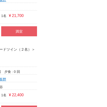
¥ 21,700
 1名
満室
ードツイン（２名）＞
回
夕食 : 0 回
長野
谷
¥ 22,400
 1名