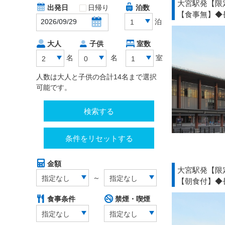
大宮駅発【限
出発日
日帰り
泊数
【食事無】◆
泊
1
大人
子供
室数
名
名
室
2
0
1
人数は大人と子供の合計14名まで選択
可能です。
検索する
条件をリセットする
金額
大宮駅発【限
～
指定なし
指定なし
【朝食付】◆
食事条件
禁煙・喫煙
指定なし
指定なし