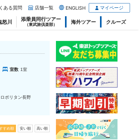
くある質問
店舗一覧
マイページ
ENGLISH
添乗員同行ツアー
鬼怒川
海外ツアー
クルーズ
（東武旅倶楽部）
室数
1
室
トロポリタン長野
すすめ順
安い順
高い順