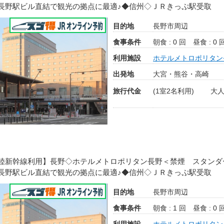
長野駅ビル直結で観光の拠点に最適♪◆信州◇ＪＲきっぷ駅受取
目的地
長野市周辺
食事条件
朝食 : 0 回
昼食 : 0 
利用施設
ホテルメトロポリタン
出発地
大宮・熊谷・高崎
旅行代金
(1室2名利用)
大人
陸新幹線利用】長野◇ホテルメトロポリタン長野＜禁煙 スタンダ
長野駅ビル直結で観光の拠点に最適♪◆信州◇ＪＲきっぷ駅受取
目的地
長野市周辺
食事条件
朝食 : 1 回
昼食 : 0 
利用施設
ホテルメトロポリタン