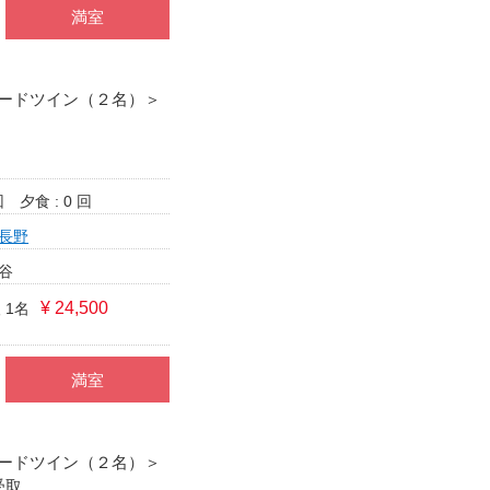
満室
ードツイン（２名）＞
回
夕食 : 0 回
長野
谷
¥ 24,500
 1名
満室
ードツイン（２名）＞
受取