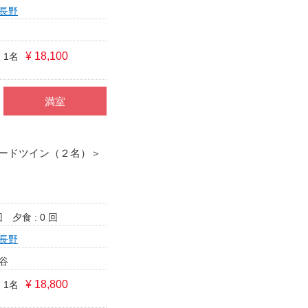
長野
¥ 18,100
 1名
満室
ードツイン（２名）＞
回
夕食 : 0 回
長野
谷
¥ 18,800
 1名