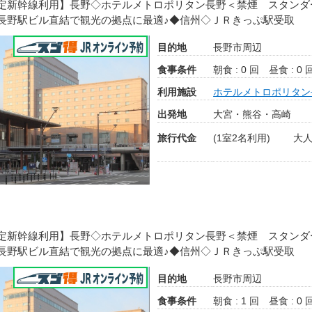
定新幹線利用】長野◇ホテルメトロポリタン長野＜禁煙 スタンダ
長野駅ビル直結で観光の拠点に最適♪◆信州◇ＪＲきっぷ駅受取
目的地
長野市周辺
食事条件
朝食 : 0 回
昼食 : 0 
利用施設
ホテルメトロポリタン
出発地
大宮・熊谷・高崎
旅行代金
(1室2名利用)
大人
定新幹線利用】長野◇ホテルメトロポリタン長野＜禁煙 スタンダ
長野駅ビル直結で観光の拠点に最適♪◆信州◇ＪＲきっぷ駅受取
目的地
長野市周辺
食事条件
朝食 : 1 回
昼食 : 0 