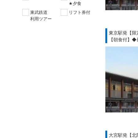
★夕食
東武鉄道
リフト券付
利用ツアー
東京駅発【限
【朝食付】◆
大宮駅発【北