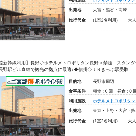
出発地
大宮・熊谷・高崎
旅行代金
(1室2名利用)
大人
陸新幹線利用】長野◇ホテルメトロポリタン長野＜禁煙 スタンダ
長野駅ビル直結で観光の拠点に最適♪◆信州◇ＪＲきっぷ駅受取
目的地
長野市周辺
食事条件
朝食 : 0 回
昼食 : 0 
利用施設
ホテルメトロポリタン
出発地
東京・上野・大宮・熊
旅行代金
(1室2名利用)
大人