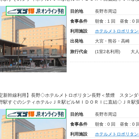
目的地
長野市周辺
食事条件
朝食 : 1 回
昼食 : 0 
利用施設
ホテルメトロポリタン
出発地
大宮・熊谷・高崎
旅行代金
(1室2名利用)
大人
定新幹線利用】長野◇ホテルメトロポリタン長野＜禁煙 スタンダ
野駅すぐのシティホテル♪ＪＲ駅ビルＭＩＤＯＲＩに直結◇ＪＲ駅
目的地
長野市周辺
食事条件
朝食 : 0 回
昼食 : 0 
利用施設
ホテルメトロポリタン