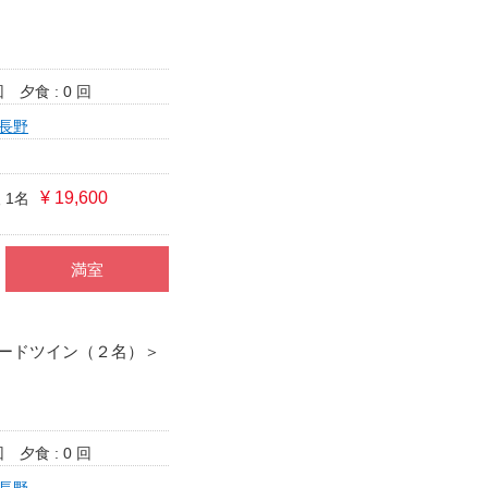
回
夕食 : 0 回
長野
¥ 19,600
 1名
満室
ードツイン（２名）＞
回
夕食 : 0 回
長野