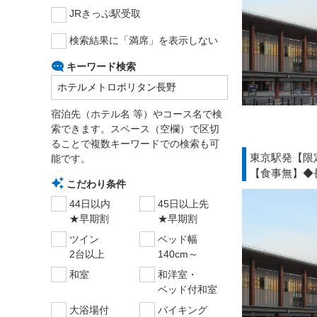
JRきっぷ駅受取
検索結果に「満席」を表示しない
キーワード検索
宿泊先（ホテル名 等）やコース名で検
索できます。スペース（空欄）で区切
ることで複数キーワードでの検索も可
東京駅発【限
能です。
【食事無】◆
こだわり条件
44日以内
45日以上先
★早期割
★早期割
ツイン
ベッド幅
2台以上
140cm～
和室
和洋室・
ベッド付和室
大浴場付
バイキング