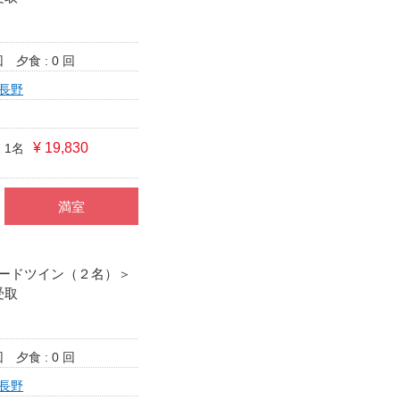
回
夕食 : 0 回
長野
¥ 19,830
 1名
満室
ードツイン（２名）＞
受取
回
夕食 : 0 回
長野