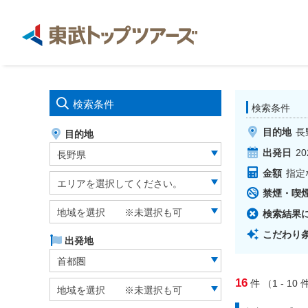
検索条件
検索条件
目的地
長
目的地
出発日
20
長野県
金額
指定
エリアを選択してください。
禁煙・喫
地域を選択 ※未選択も可
検索結果
こだわり
出発地
首都圏
16
件
（1 - 10
件
地域を選択 ※未選択も可