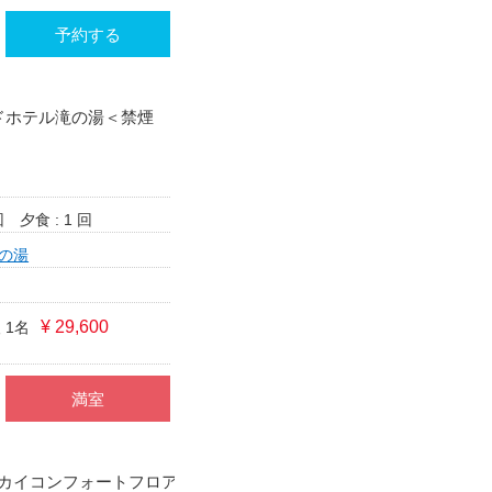
予約する
ンドホテル滝の湯＜禁煙
回
夕食 : 1 回
の湯
¥ 29,600
 1名
満室
カイコンフォートフロア