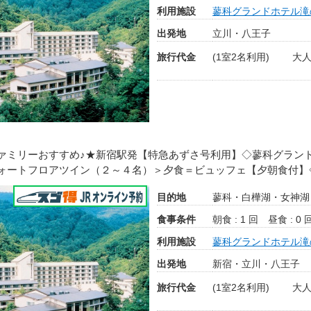
利用施設
蓼科グランドホテル滝
出発地
立川・八王子
旅行代金
(1室2名利用)
大人
ァミリーおすすめ♪★新宿駅発【特急あずさ号利用】◇蓼科グラ
ォートフロアツイン（２～４名）＞夕食＝ビュッフェ【夕朝食付】
目的地
蓼科・白樺湖・女神湖
食事条件
朝食 : 1 回
昼食 : 0 
利用施設
蓼科グランドホテル滝
出発地
新宿・立川・八王子
旅行代金
(1室2名利用)
大人