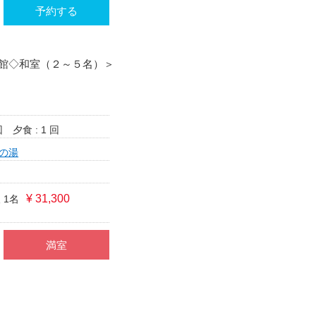
予約する
館◇和室（２～５名）＞
回
夕食 : 1 回
の湯
¥ 31,300
 1名
満室