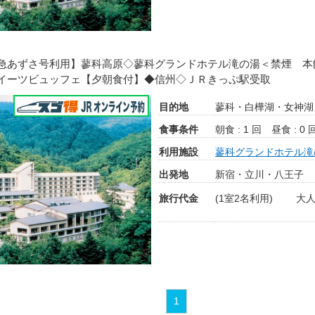
急あずさ号利用】蓼科高原◇蓼科グランドホテル滝の湯＜禁煙 本
イーツビュッフェ【夕朝食付】◆信州◇ＪＲきっぷ駅受取
目的地
蓼科・白樺湖・女神湖
食事条件
朝食 : 1 回
昼食 : 0 
利用施設
蓼科グランドホテル滝
出発地
新宿・立川・八王子
旅行代金
(1室2名利用)
大人
1