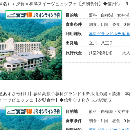
４名）＞夕食＝和洋スイーツビュッフェ【夕朝食付】◆信州◇ＪＲ
目的地
蓼科・白樺湖・女神湖
食事条件
朝食 : 1 回
昼食 : 0 
利用施設
蓼科グランドホテル滝
出発地
立川・八王子
旅行代金
(1室2名利用)
大人
急あずさ号利用】蓼科高原◇蓼科グランドホテル滝の湯＜禁煙 本
イーツビュッフェ【夕朝食付】◆信州◇ＪＲきっぷ駅受取
目的地
蓼科・白樺湖・女神湖
食事条件
朝食 : 1 回
昼食 : 0 
利用施設
蓼科グランドホテル滝