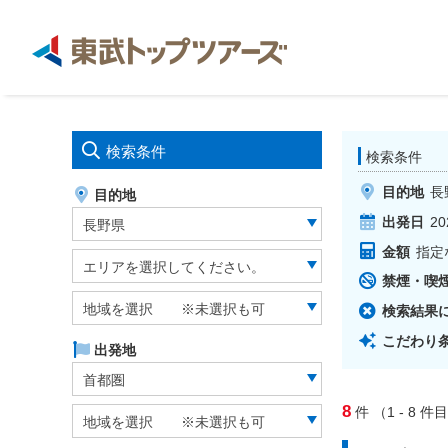
検索条件
検索条件
目的地
長
目的地
出発日
20
長野県
金額
指定
エリアを選択してください。
禁煙・喫
地域を選択 ※未選択も可
検索結果
こだわり
出発地
首都圏
8
件
（1 - 8
件目
地域を選択 ※未選択も可