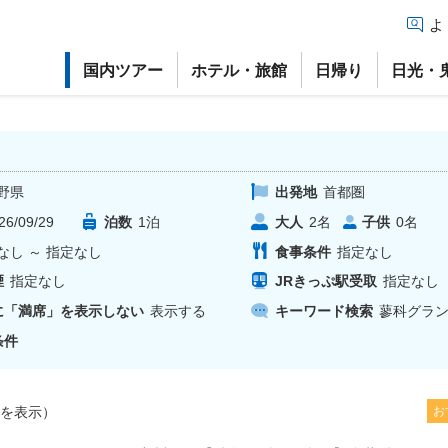
よ
国内ツアー
ホテル・旅館
日帰り
日光・
野県
出発地
首都圏
26/09/29
泊数
1
泊
大人
子供
2
名
0
名
なし
～
指定なし
食事条件
指定なし
煙
指定なし
JRきっぷ駅受取
指定なし
に「満席」を表示しない
表示する
キーワード検索
蓼科グラ
条件
を表示）
お