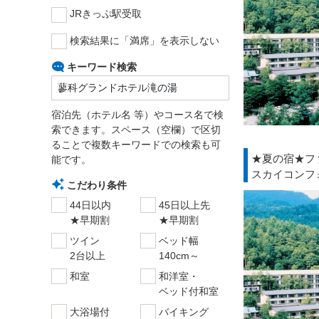
JRきっぷ駅受取
検索結果に「満席」を表示しない
キーワード検索
宿泊先（ホテル名 等）やコース名で検
索できます。スペース（空欄）で区切
ることで複数キーワードでの検索も可
★夏の宿★フ
能です。
スカイコンフ
こだわり条件
44日以内
45日以上先
★早期割
★早期割
ツイン
ベッド幅
2台以上
140cm～
和室
和洋室・
ベッド付和室
大浴場付
バイキング