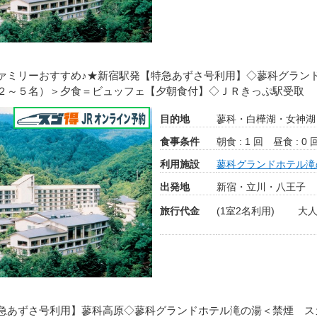
ァミリーおすすめ♪★新宿駅発【特急あずさ号利用】◇蓼科グラ
２～５名）＞夕食＝ビュッフェ【夕朝食付】◇ＪＲきっぷ駅受取
目的地
蓼科・白樺湖・女神湖
食事条件
朝食 : 1 回
昼食 : 0 
利用施設
蓼科グランドホテル滝
出発地
新宿・立川・八王子
旅行代金
(1室2名利用)
大人
急あずさ号利用】蓼科高原◇蓼科グランドホテル滝の湯＜禁煙 ス