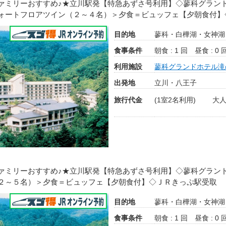
ァミリーおすすめ♪★立川駅発【特急あずさ号利用】◇蓼科グラ
ォートフロアツイン（２～４名）＞夕食＝ビュッフェ【夕朝食付】
目的地
蓼科・白樺湖・女神湖
食事条件
朝食 : 1 回
昼食 : 0 
利用施設
蓼科グランドホテル滝
出発地
立川・八王子
旅行代金
(1室2名利用)
大人
ァミリーおすすめ♪★立川駅発【特急あずさ号利用】◇蓼科グラ
２～５名）＞夕食＝ビュッフェ【夕朝食付】◇ＪＲきっぷ駅受取
目的地
蓼科・白樺湖・女神湖
食事条件
朝食 : 1 回
昼食 : 0 