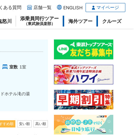
くある質問
店舗一覧
マイページ
ENGLISH
添乗員同行ツアー
鬼怒川
海外ツアー
クルーズ
（東武旅倶楽部）
室数
1
室
ンドホテル滝の湯
すすめ順
安い順
高い順