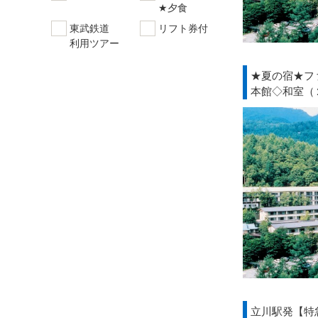
★夕食
東武鉄道
リフト券付
利用ツアー
★夏の宿★フ
本館◇和室（
立川駅発【特