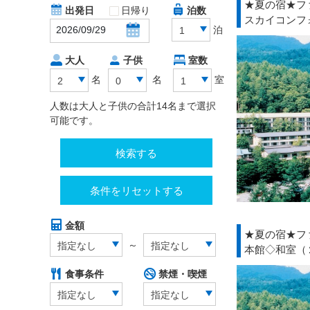
★夏の宿★フ
出発日
日帰り
泊数
スカイコンフ
泊
1
大人
子供
室数
名
名
室
2
0
1
人数は大人と子供の合計14名まで選択
可能です。
検索する
条件をリセットする
金額
★夏の宿★フ
～
指定なし
指定なし
本館◇和室（
食事条件
禁煙・喫煙
指定なし
指定なし