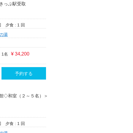
きっぷ駅受取
回
夕食 : 1 回
の湯
¥ 34,200
 1名
予約する
館◇和室（２～５名）＞
回
夕食 : 1 回
の湯