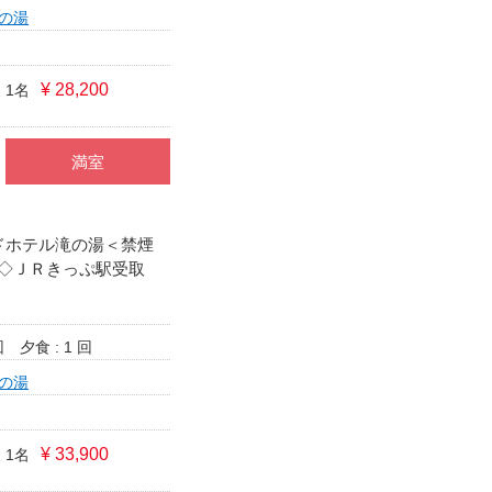
の湯
¥ 28,200
 1名
満室
ンドホテル滝の湯＜禁煙
◇ＪＲきっぷ駅受取
回
夕食 : 1 回
の湯
¥ 33,900
 1名