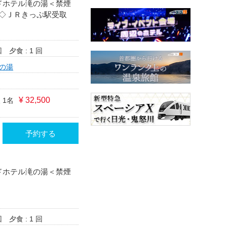
ンドホテル滝の湯＜禁煙
◇ＪＲきっぷ駅受取
回
夕食 : 1 回
の湯
¥ 32,500
 1名
予約する
ンドホテル滝の湯＜禁煙
回
夕食 : 1 回