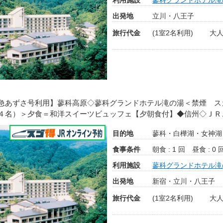
出発地
立川・八王子
旅行代金
(1室2名利用)
大人
急あずさ号利用】蓼科高原◇蓼科グランドホテル滝の湯＜禁煙 ス
４名）＞夕食＝和洋スイーツビュッフェ【夕朝食付】◆信州◇ＪＲ
目的地
蓼科・白樺湖・女神湖
食事条件
朝食 : 1 回
昼食 : 0 
利用施設
蓼科グランドホテル滝
出発地
新宿・立川・八王子
旅行代金
(1室2名利用)
大人