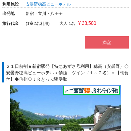
利用施設
安曇野穂高ビューホテル
出発地
新宿・立川・八王子
¥ 33,500
旅行代金
(1室2名利用)
大人 1名
満室
２１日前割★新宿駅発【特急あずさ号利用】穂高（安曇野）◇
安曇野穂高ビューホテル＜禁煙 ツイン（１～２名）＞【朝食
付】◆信州◇ＪＲきっぷ駅受取