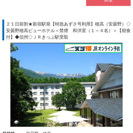
２１日前割★新宿駅発【特急あずさ号利用】穂高（安曇野）◇
安曇野穂高ビューホテル＜禁煙 和洋室（１～４名）＞【朝食
付】◆信州◇ＪＲきっぷ駅受取