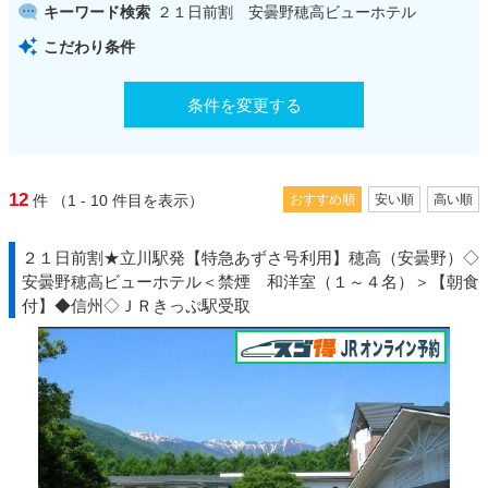
キーワード検索
２１日前割 安曇野穂高ビューホテル
こだわり条件
条件を変更する
12
件
（1 - 10
件目を表示）
おすすめ順
安い順
高い順
２１日前割★立川駅発【特急あずさ号利用】穂高（安曇野）◇
安曇野穂高ビューホテル＜禁煙 和洋室（１～４名）＞【朝食
付】◆信州◇ＪＲきっぷ駅受取