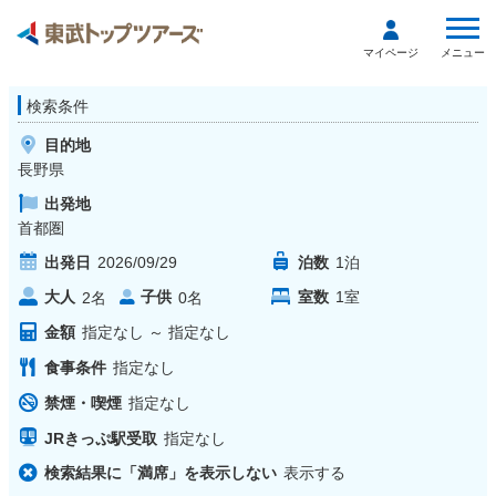
メニュー
マイページ
検索条件
目的地
長野県
出発地
首都圏
出発日
2026/09/29
泊数
1
泊
大人
子供
室数
1
室
2
名
0
名
金額
指定なし
～
指定なし
食事条件
指定なし
禁煙・喫煙
指定なし
JRきっぷ駅受取
指定なし
検索結果に「満席」を表示しない
表示する