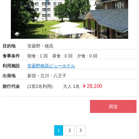
目的地
安曇野・穂高
食事条件
朝食 : 1 回
昼食 : 0 回
夕食 : 0 回
利用施設
安曇野穂高ビューホテル
出発地
新宿・立川・八王子
¥ 28,100
旅行代金
(1室2名利用)
大人 1名
満室
1
2