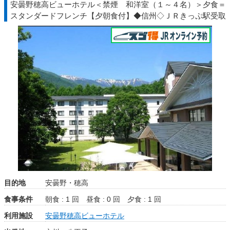
安曇野穂高ビューホテル＜禁煙 和洋室（１～４名）＞夕食＝
スタンダードフレンチ【夕朝食付】◆信州◇ＪＲきっぷ駅受取
目的地
安曇野・穂高
食事条件
朝食 : 1 回
昼食 : 0 回
夕食 : 1 回
利用施設
安曇野穂高ビューホテル