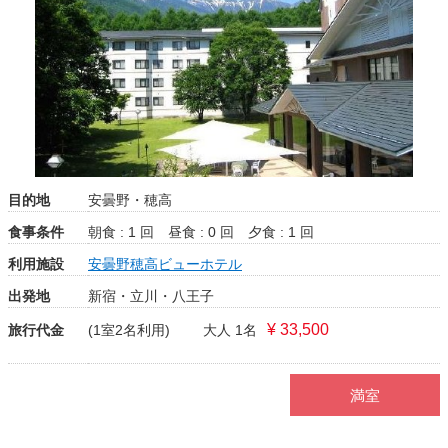
目的地
安曇野・穂高
食事条件
朝食 : 1 回
昼食 : 0 回
夕食 : 1 回
利用施設
安曇野穂高ビューホテル
出発地
新宿・立川・八王子
¥ 33,500
旅行代金
(1室2名利用)
大人 1名
満室