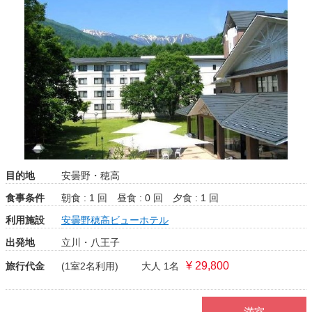
目的地
安曇野・穂高
食事条件
朝食 : 1 回
昼食 : 0 回
夕食 : 1 回
利用施設
安曇野穂高ビューホテル
出発地
立川・八王子
¥ 29,800
旅行代金
(1室2名利用)
大人 1名
満室