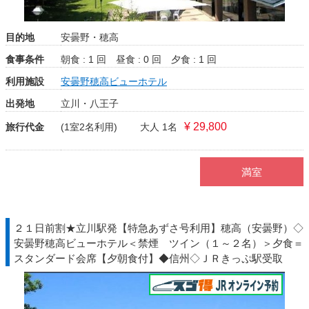
目的地
安曇野・穂高
食事条件
朝食 : 1 回
昼食 : 0 回
夕食 : 1 回
利用施設
安曇野穂高ビューホテル
出発地
立川・八王子
¥ 29,800
旅行代金
(1室2名利用)
大人 1名
満室
２１日前割★立川駅発【特急あずさ号利用】穂高（安曇野）◇
安曇野穂高ビューホテル＜禁煙 ツイン（１～２名）＞夕食＝
スタンダード会席【夕朝食付】◆信州◇ＪＲきっぷ駅受取