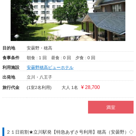
目的地
安曇野・穂高
食事条件
朝食 : 1 回
昼食 : 0 回
夕食 : 0 回
利用施設
安曇野穂高ビューホテル
出発地
立川・八王子
¥ 28,700
旅行代金
(1室2名利用)
大人 1名
満室
２１日前割★立川駅発【特急あずさ号利用】穂高（安曇野）◇