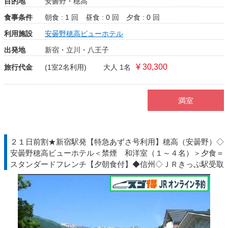
目的地
安曇野・穂高
食事条件
朝食 : 1 回
昼食 : 0 回
夕食 : 0 回
利用施設
安曇野穂高ビューホテル
出発地
新宿・立川・八王子
¥ 30,300
旅行代金
(1室2名利用)
大人 1名
満室
２１日前割★新宿駅発【特急あずさ号利用】穂高（安曇野）◇
安曇野穂高ビューホテル＜禁煙 和洋室（１～４名）＞夕食＝
スタンダードフレンチ【夕朝食付】◆信州◇ＪＲきっぷ駅受取