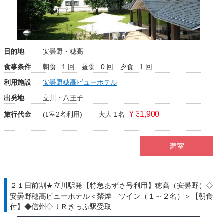
目的地
安曇野・穂高
食事条件
朝食 : 1 回
昼食 : 0 回
夕食 : 1 回
利用施設
安曇野穂高ビューホテル
出発地
立川・八王子
¥ 31,900
旅行代金
(1室2名利用)
大人 1名
満室
２１日前割★立川駅発【特急あずさ号利用】穂高（安曇野）◇
安曇野穂高ビューホテル＜禁煙 ツイン（１～２名）＞【朝食
付】◆信州◇ＪＲきっぷ駅受取