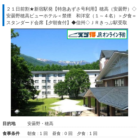
２１日前割★新宿駅発【特急あずさ号利用】穂高（安曇野）◇
安曇野穂高ビューホテル＜禁煙 和洋室（１～４名）＞夕食＝
スタンダード会席【夕朝食付】◆信州◇ＪＲきっぷ駅受取
目的地
安曇野・穂高
食事条件
朝食 : 1 回
昼食 : 0 回
夕食 : 1 回