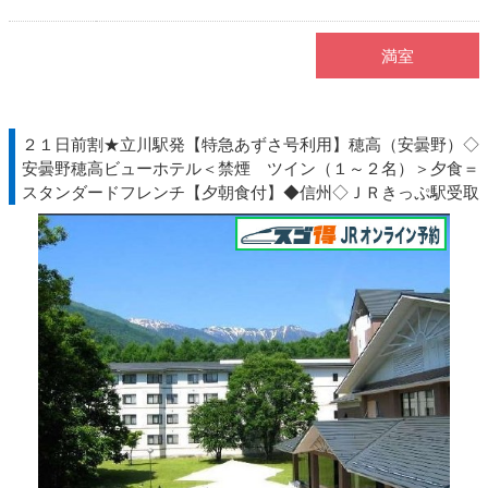
満室
２１日前割★立川駅発【特急あずさ号利用】穂高（安曇野）◇
安曇野穂高ビューホテル＜禁煙 ツイン（１～２名）＞夕食＝
スタンダードフレンチ【夕朝食付】◆信州◇ＪＲきっぷ駅受取