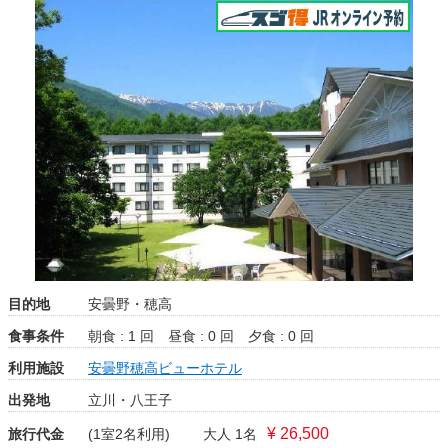
目的地
安曇野・穂高
食事条件
朝食 : 1 回
昼食 : 0 回
夕食 : 0 回
利用施設
安曇野穂高ビューホテル
出発地
立川・八王子
¥ 26,500
旅行代金
(1室2名利用)
大人 1名