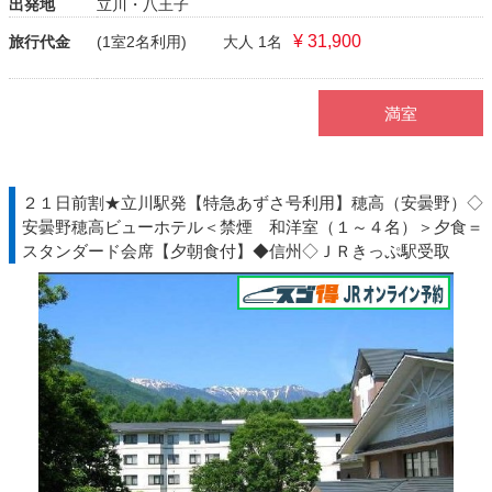
出発地
立川・八王子
¥ 31,900
旅行代金
(1室2名利用)
大人 1名
満室
２１日前割★立川駅発【特急あずさ号利用】穂高（安曇野）◇
安曇野穂高ビューホテル＜禁煙 和洋室（１～４名）＞夕食＝
スタンダード会席【夕朝食付】◆信州◇ＪＲきっぷ駅受取