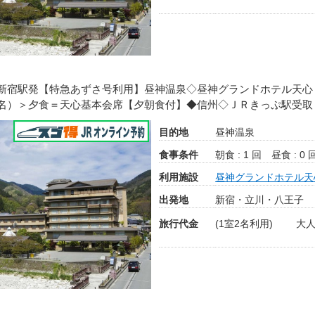
新宿駅発【特急あずさ号利用】昼神温泉◇昼神グランドホテル天心
名）＞夕食＝天心基本会席【夕朝食付】◆信州◇ＪＲきっぷ駅受取
目的地
昼神温泉
食事条件
朝食 : 1 回
昼食 : 0 
利用施設
昼神グランドホテル天
出発地
新宿・立川・八王子
旅行代金
(1室2名利用)
大人