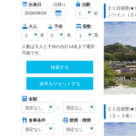
出発日
日帰り
泊数
２１日前割★
泊
1
ンツイン（２
大人
子供
室数
名
名
室
2
0
1
人数は大人と子供の合計14名まで選択
可能です。
検索する
条件をリセットする
金額
～
指定なし
指定なし
２１日前割★
（２～３名）
食事条件
禁煙・喫煙
指定なし
指定なし