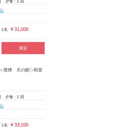
回
夕食 : 1 回
心
¥ 31,000
 1名
満室
＜禁煙 天の館◇和室
回
夕食 : 1 回
心
¥ 33,100
 1名