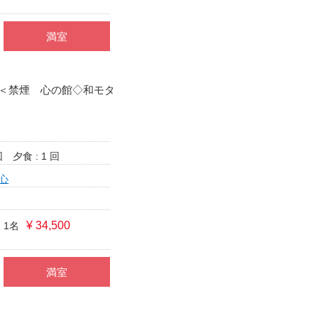
満室
＜禁煙 心の館◇和モダ
回
夕食 : 1 回
心
¥ 34,500
 1名
満室