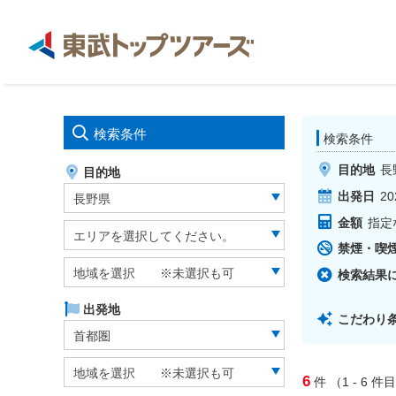
検索条件
検索条件
目的地
長
目的地
出発日
20
長野県
金額
指定
エリアを選択してください。
禁煙・喫
地域を選択 ※未選択も可
検索結果
出発地
こだわり
首都圏
地域を選択 ※未選択も可
6
件
（1 - 6
件目