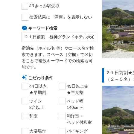
JRきっぷ駅受取
検索結果に「満席」を表示しない
キーワード検索
宿泊先（ホテル名 等）やコース名で検
索できます。スペース（空欄）で区切
ることで複数キーワードでの検索も可
能です。
２１日前割★
こだわり条件
（２～５名）
44日以内
45日以上先
★早期割
★早期割
ツイン
ベッド幅
2台以上
140cm～
和室
和洋室・
ベッド付和室
大浴場付
バイキング