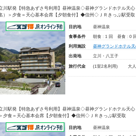
立川駅発【特急あずさ号利用】昼神温泉◇昼神グランドホテル天心
名）＞夕食＝天心基本会席【夕朝食付】◆信州◇ＪＲきっぷ駅受取
目的地
昼神温泉
食事条件
朝食 : 1 回
昼食 : 0 
利用施設
昼神グランドホテル天
出発地
立川・八王子
旅行代金
(1室2名利用)
大人
立川駅発【特急あずさ号利用】昼神温泉◇昼神グランドホテル天心
＞夕食＝天心基本会席【夕朝食付】◆信州◇ＪＲきっぷ駅受取
目的地
昼神温泉