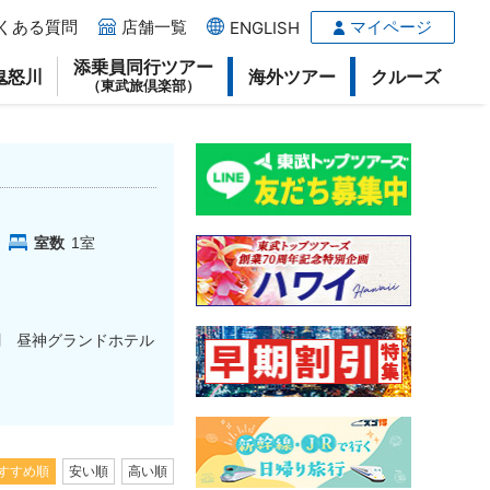
くある質問
店舗一覧
マイページ
ENGLISH
添乗員同行ツアー
鬼怒川
海外ツアー
クルーズ
（東武旅倶楽部）
室数
1
室
割 昼神グランドホテル
すすめ順
安い順
高い順