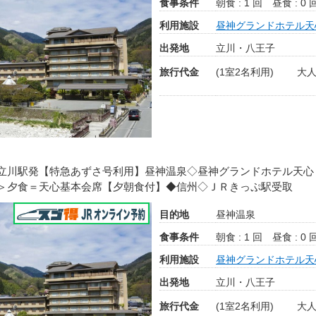
食事条件
朝食 : 1 回
昼食 : 0 
利用施設
昼神グランドホテル天
出発地
立川・八王子
旅行代金
(1室2名利用)
大人
立川駅発【特急あずさ号利用】昼神温泉◇昼神グランドホテル天心
＞夕食＝天心基本会席【夕朝食付】◆信州◇ＪＲきっぷ駅受取
目的地
昼神温泉
食事条件
朝食 : 1 回
昼食 : 0 
利用施設
昼神グランドホテル天
出発地
立川・八王子
旅行代金
(1室2名利用)
大人