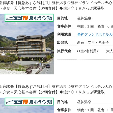
新宿駅発【特急あずさ号利用】昼神温泉◇昼神グランドホテル天心
＞夕食＝天心基本会席【夕朝食付】◆信州◇ＪＲきっぷ駅受取
目的地
昼神温泉
食事条件
朝食 : 1 回
昼食 : 0 
利用施設
昼神グランドホテル天
出発地
新宿・立川・八王子
旅行代金
(1室2名利用)
大人
新宿駅発【特急あずさ号利用】昼神温泉◇昼神グランドホテル天心
＞夕食＝天心基本会席【夕朝食付】◆信州◇ＪＲきっぷ駅受取
目的地
昼神温泉
食事条件
朝食 : 1 回
昼食 : 0 