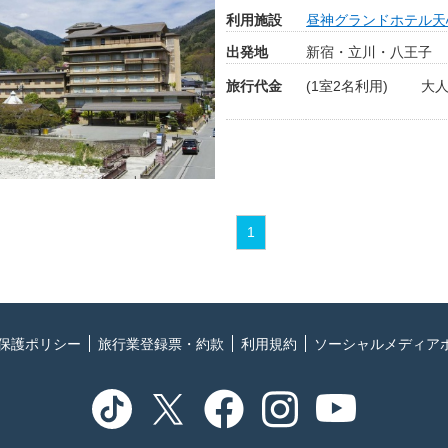
利用施設
昼神グランドホテル天
出発地
新宿・立川・八王子
旅行代金
(1室2名利用)
大人
1
保護ポリシー
旅行業登録票・約款
利用規約
ソーシャルメディア