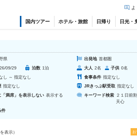
よ
国内ツアー
ホテル・旅館
日帰り
日光・
野県
出発地
首都圏
26/09/29
泊数
1
泊
大人
子供
2
名
0
名
なし
～
指定なし
食事条件
指定なし
煙
指定なし
JRきっぷ駅受取
指定なし
に「満席」を表示しない
表示する
キーワード検索
２１日前
天心
条件
を表示）
お