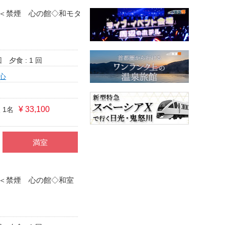
＜禁煙 心の館◇和モダ
回
夕食 : 1 回
心
¥ 33,100
 1名
満室
＜禁煙 心の館◇和室