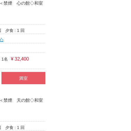
＜禁煙 心の館◇和室
回
夕食 : 1 回
心
¥ 32,400
 1名
満室
＜禁煙 天の館◇和室
回
夕食 : 1 回