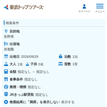
メニュー
マイページ
検索条件
目的地
長野県
出発地
首都圏
出発日
2026/09/29
泊数
1
泊
大人
子供
室数
1
室
2
名
0
名
金額
指定なし
～
指定なし
食事条件
指定なし
禁煙・喫煙
指定なし
JRきっぷ駅受取
指定なし
検索結果に「満席」を表示しない
表示する