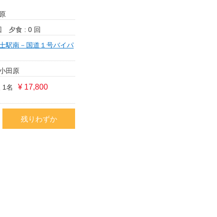
原
回
夕食 : 0 回
士駅南－国道１号バイパ
小田原
¥ 17,800
 1名
残りわずか