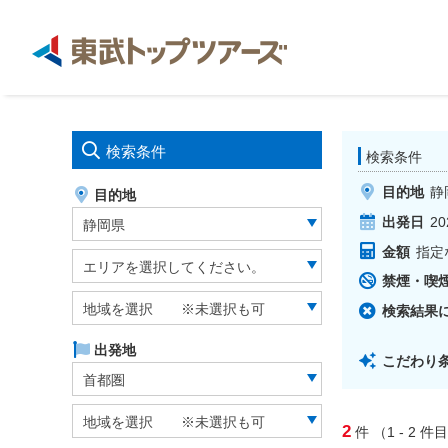
検索条件
検索条件
目的地
静
目的地
出発日
20
静岡県
金額
指定
エリアを選択してください。
禁煙・喫
地域を選択 ※未選択も可
検索結果
出発地
こだわり
首都圏
地域を選択 ※未選択も可
2
件
（1 - 2
件目