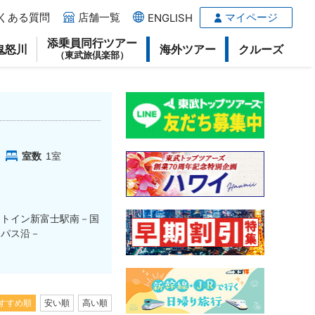
くある質問
店舗一覧
マイページ
ENGLISH
添乗員同行ツアー
鬼怒川
海外ツアー
クルーズ
（東武旅倶楽部）
室数
1
室
ートイン新富士駅南－国
イパス沿－
すすめ順
安い順
高い順