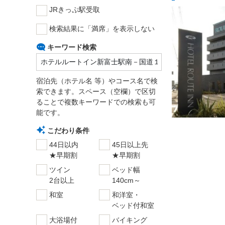
JRきっぷ駅受取
検索結果に「満席」を表示しない
キーワード検索
宿泊先（ホテル名 等）やコース名で検
索できます。スペース（空欄）で区切
ることで複数キーワードでの検索も可
能です。
こだわり条件
44日以内
45日以上先
★早期割
★早期割
ツイン
ベッド幅
2台以上
140cm～
和室
和洋室・
ベッド付和室
大浴場付
バイキング