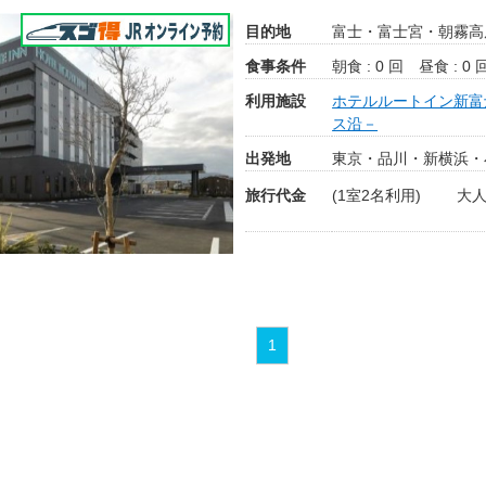
目的地
富士・富士宮・朝霧高
食事条件
朝食 : 0 回
昼食 : 0 
利用施設
ホテルルートイン新富
ス沿－
出発地
東京・品川・新横浜・
旅行代金
(1室2名利用)
大人
1