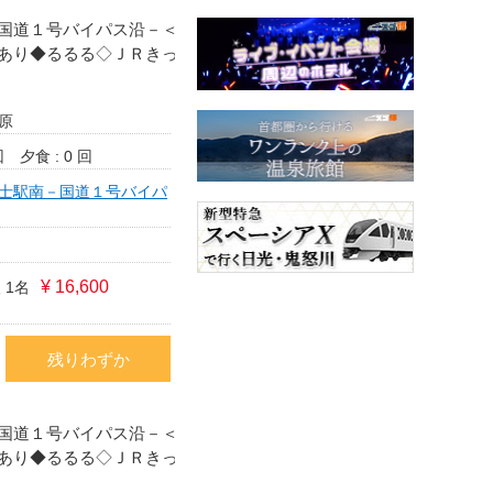
国道１号バイパス沿－＜
あり◆るるる◇ＪＲきっ
原
回
夕食 : 0 回
士駅南－国道１号バイパ
¥ 16,600
 1名
残りわずか
国道１号バイパス沿－＜
あり◆るるる◇ＪＲきっ