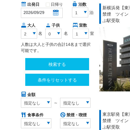
出発日
日帰り
泊数
新横浜発【東
泊
1
禁煙 ツイン
ぷ駅受取
大人
子供
室数
名
名
室
2
0
1
人数は大人と子供の合計14名まで選択
可能です。
検索する
条件をリセットする
金額
～
指定なし
指定なし
東京駅発【東
食事条件
禁煙・喫煙
禁煙 ツイン
指定なし
指定なし
ぷ駅受取