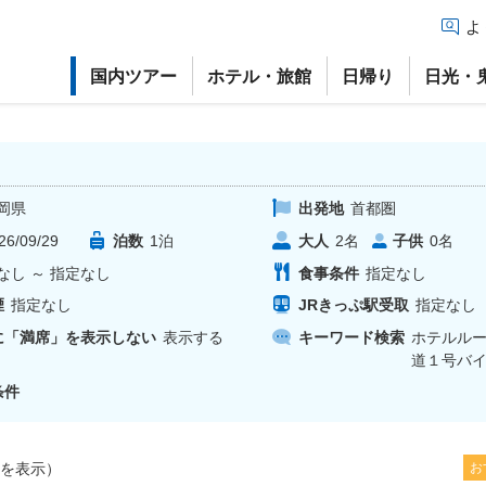
よ
国内ツアー
ホテル・旅館
日帰り
日光・
岡県
出発地
首都圏
26/09/29
泊数
1
泊
大人
子供
2
名
0
名
なし
～
指定なし
食事条件
指定なし
煙
指定なし
JRきっぷ駅受取
指定なし
に「満席」を表示しない
表示する
キーワード検索
ホテルル
道１号バ
条件
を表示）
お