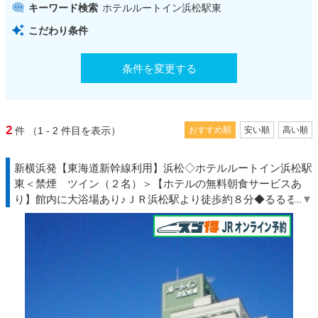
キーワード検索
ホテルルートイン浜松駅東
こだわり条件
条件を変更する
2
件
（1 - 2
件目を表示）
おすすめ順
安い順
高い順
新横浜発【東海道新幹線利用】浜松◇ホテルルートイン浜松駅
東＜禁煙 ツイン（２名）＞【ホテルの無料朝食サービスあ
り】館内に大浴場あり♪ＪＲ浜松駅より徒歩約８分◆るるる◇
ＪＲきっぷ駅受取