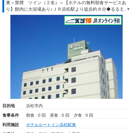
東＜禁煙 ツイン（２名）＞【ホテルの無料朝食サービスあ
り】館内に大浴場あり♪ＪＲ浜松駅より徒歩約８分◆るるる◇
ＪＲきっぷ駅受取
目的地
浜松市内
食事条件
朝食 : 0 回
昼食 : 0 回
夕食 : 0 回
利用施設
ホテルルートイン浜松駅東