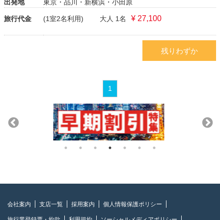
出発地
東京・品川・新横浜・小田原
¥ 27,100
旅行代金
(1室2名利用)
大人 1名
残りわずか
1
会社案内
支店一覧
採用案内
個人情報保護ポリシー
旅行業登録票・約款
利用規約
ソーシャルメディアポリシー