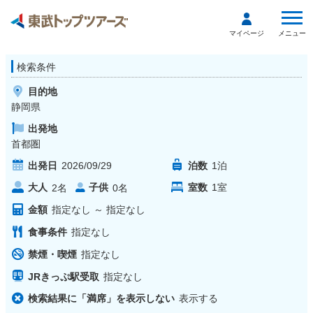
メニュー
マイページ
検索条件
目的地
静岡県
出発地
首都圏
出発日
2026/09/29
泊数
1
泊
大人
子供
室数
1
室
2
名
0
名
金額
指定なし
～
指定なし
食事条件
指定なし
禁煙・喫煙
指定なし
JRきっぷ駅受取
指定なし
検索結果に「満席」を表示しない
表示する