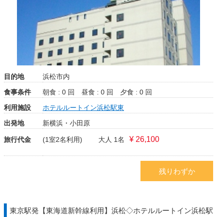
目的地
浜松市内
食事条件
朝食 : 0 回
昼食 : 0 回
夕食 : 0 回
利用施設
ホテルルートイン浜松駅東
出発地
新横浜・小田原
¥ 26,100
旅行代金
(1室2名利用)
大人 1名
残りわずか
東京駅発【東海道新幹線利用】浜松◇ホテルルートイン浜松駅