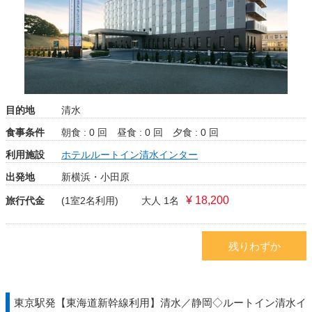
目的地
清水
食事条件
朝食 : 0 回
昼食 : 0 回
夕食 : 0 回
利用施設
ホテルルートイン清水インター
出発地
新横浜・小田原
¥ 18,200
旅行代金
(1室2名利用)
大人 1名
残りわずか
東京駅発【東海道新幹線利用】清水／静岡◇ルートイン清水イ