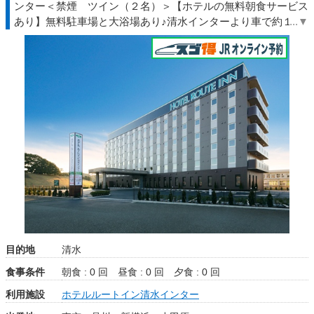
ンター＜禁煙 ツイン（２名）＞【ホテルの無料朝食サービス
あり】無料駐車場と大浴場あり♪清水インターより車で約１分
◆るるる◇ＪＲきっぷ駅受取
目的地
清水
食事条件
朝食 : 0 回
昼食 : 0 回
夕食 : 0 回
利用施設
ホテルルートイン清水インター