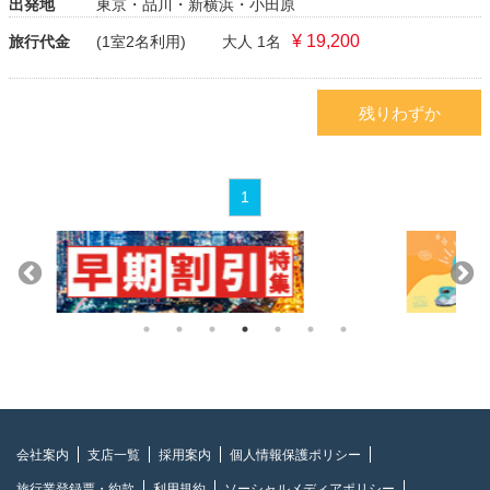
出発地
東京・品川・新横浜・小田原
¥ 19,200
旅行代金
(1室2名利用)
大人 1名
残りわずか
1
会社案内
支店一覧
採用案内
個人情報保護ポリシー
旅行業登録票・約款
利用規約
ソーシャルメディアポリシー