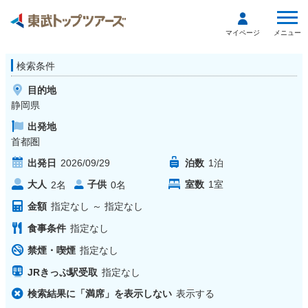
メニュー
マイページ
検索条件
目的地
静岡県
出発地
首都圏
出発日
2026/09/29
泊数
1
泊
大人
子供
室数
1
室
2
名
0
名
金額
指定なし
～
指定なし
食事条件
指定なし
禁煙・喫煙
指定なし
JRきっぷ駅受取
指定なし
検索結果に「満席」を表示しない
表示する