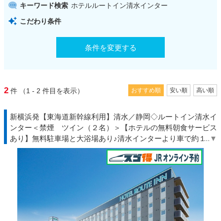
キーワード検索
ホテルルートイン清水インター
こだわり条件
条件を変更する
2
件
（1 - 2
件目を表示）
おすすめ順
安い順
高い順
新横浜発【東海道新幹線利用】清水／静岡◇ルートイン清水イ
ンター＜禁煙 ツイン（２名）＞【ホテルの無料朝食サービス
あり】無料駐車場と大浴場あり♪清水インターより車で約１分
◆るるる◇ＪＲきっぷ駅受取