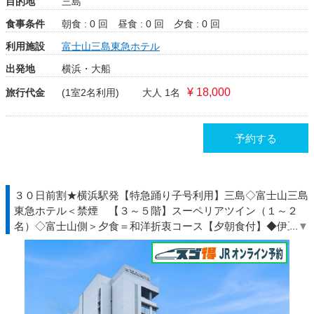
目的地
三島
食事条件
朝食 : 0 回
昼食 : 0 回
夕食 : 0 回
利用施設
富士山三島東急ホテル
出発地
横浜・大船
¥ 18,000
旅行代金
(1室2名利用)
大人 1名
予約する
３０日前割★横浜駅発【特急踊り子号利用】三島◇富士山三島
東急ホテル＜禁煙 【３～５階】スーペリアツイン（１～２
名）◇富士山側＞夕食＝和洋折衷コース【夕朝食付】◆伊豆◇
ＪＲきっぷ駅受取