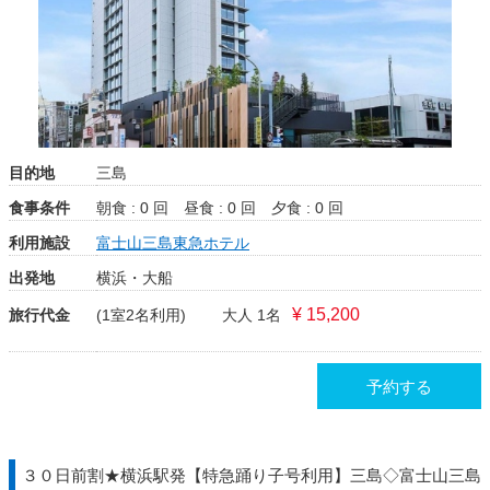
目的地
三島
食事条件
朝食 : 0 回
昼食 : 0 回
夕食 : 0 回
利用施設
富士山三島東急ホテル
出発地
横浜・大船
¥ 15,200
旅行代金
(1室2名利用)
大人 1名
予約する
３０日前割★横浜駅発【特急踊り子号利用】三島◇富士山三島