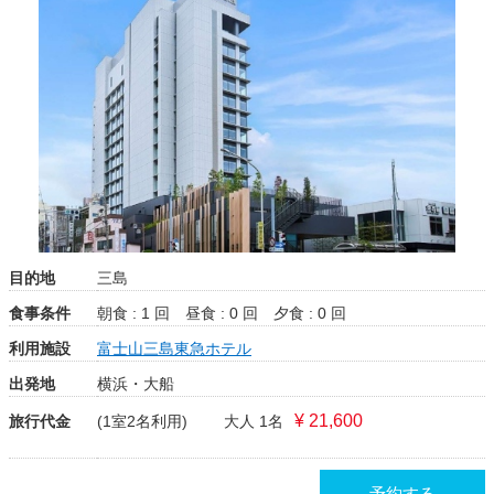
目的地
三島
食事条件
朝食 : 1 回
昼食 : 0 回
夕食 : 0 回
利用施設
富士山三島東急ホテル
出発地
横浜・大船
¥ 21,600
旅行代金
(1室2名利用)
大人 1名
予約する