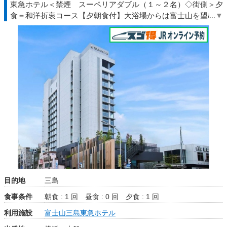
東急ホテル＜禁煙 スーペリアダブル（１～２名）◇街側＞夕
食＝和洋折衷コース【夕朝食付】大浴場からは富士山を望む大
絶景！◆伊豆◇ＪＲきっぷ駅受取
目的地
三島
食事条件
朝食 : 1 回
昼食 : 0 回
夕食 : 1 回
利用施設
富士山三島東急ホテル