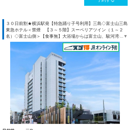
３０日前割★横浜駅発【特急踊り子号利用】三島◇富士山三島
東急ホテル＜禁煙 【３～５階】スーペリアツイン（１～２
名）◇富士山側＞【食事無】大浴場からは富士山、駿河湾を望
む大絶景！◆伊豆◇ＪＲきっぷ駅受取