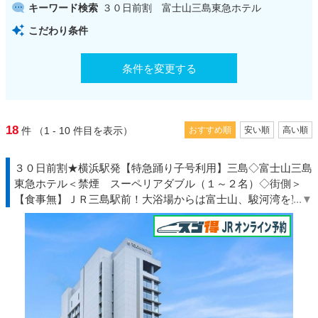
キーワード検索
３０日前割 富士山三島東急ホテル
こだわり条件
条件を変更する
18
件
（1 - 10
件目を表示）
おすすめ順
安い順
高い順
３０日前割★横浜駅発【特急踊り子号利用】三島◇富士山三島
東急ホテル＜禁煙 スーペリアダブル（１～２名）◇街側＞
【食事無】ＪＲ三島駅前！大浴場からは富士山、駿河湾を望む
大絶景！◆伊豆◇ＪＲきっぷ駅受取