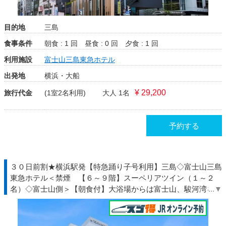
目的地
三島
食事条件
朝食 : 1 回
昼食 : 0 回
夕食 : 1 回
利用施設
富士山三島東急ホテル
出発地
横浜・大船
¥ 29,200
旅行代金
(1室2名利用)
大人 1名
予約する
３０日前割★横浜駅発【特急踊り子号利用】三島◇富士山三島
東急ホテル＜禁煙 【６～９階】スーペリアツイン（１～２
名）◇富士山側＞【朝食付】大浴場からは富士山、駿河湾を望
む大絶景！◆伊豆◇ＪＲきっぷ駅受取