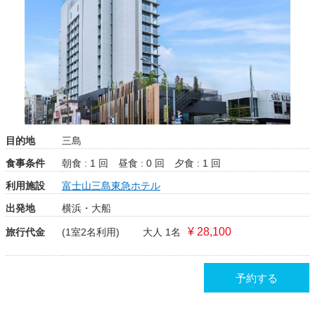
目的地
三島
食事条件
朝食 : 1 回
昼食 : 0 回
夕食 : 1 回
利用施設
富士山三島東急ホテル
出発地
横浜・大船
¥ 28,100
旅行代金
(1室2名利用)
大人 1名
予約する