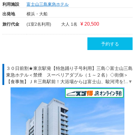
利用施設
富士山三島東急ホテル
出発地
横浜・大船
¥ 20,500
旅行代金
(1室2名利用)
大人 1名
予約する
３０日前割★東京駅発【特急踊り子号利用】三島◇富士山三島
東急ホテル＜禁煙 スーペリアダブル（１～２名）◇街側＞
【食事無】ＪＲ三島駅前！大浴場からは富士山、駿河湾を望む
大絶景！◆伊豆◇ＪＲきっぷ駅受取