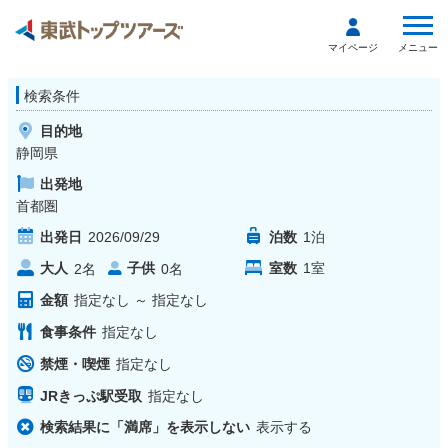
メニュー
マイページ
検索条件
目的地
静岡県
出発地
首都圏
出発日
2026/09/29
泊数
1
泊
大人
子供
室数
1
室
2
名
0
名
金額
指定なし
～
指定なし
食事条件
指定なし
禁煙・喫煙
指定なし
JRきっぷ駅受取
指定なし
検索結果に「満席」を表示しない
表示する