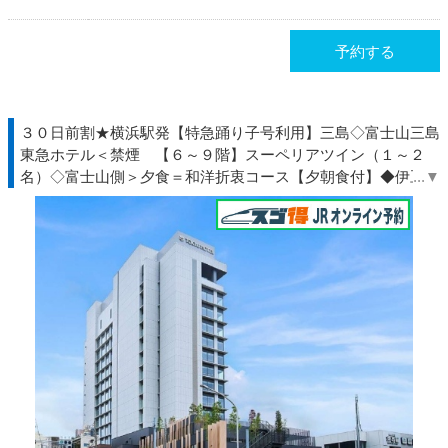
予約する
３０日前割★横浜駅発【特急踊り子号利用】三島◇富士山三島
東急ホテル＜禁煙 【６～９階】スーペリアツイン（１～２
名）◇富士山側＞夕食＝和洋折衷コース【夕朝食付】◆伊豆◇
ＪＲきっぷ駅受取