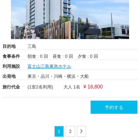
目的地
三島
食事条件
朝食 : 0 回
昼食 : 0 回
夕食 : 0 回
利用施設
富士山三島東急ホテル
出発地
東京・品川・川崎・横浜・大船
¥ 16,800
旅行代金
(1室2名利用)
大人 1名
予約する
1
2