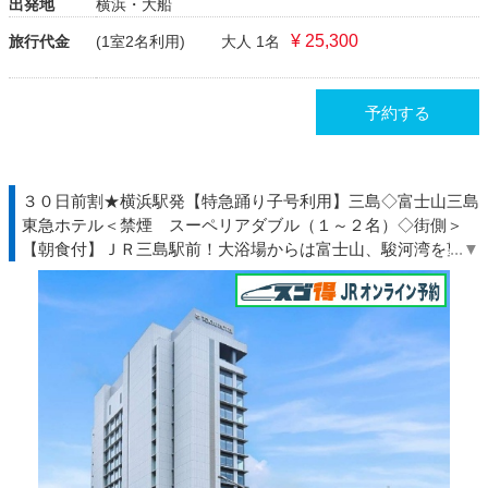
出発地
横浜・大船
¥ 25,300
旅行代金
(1室2名利用)
大人 1名
予約する
３０日前割★横浜駅発【特急踊り子号利用】三島◇富士山三島
東急ホテル＜禁煙 スーペリアダブル（１～２名）◇街側＞
【朝食付】ＪＲ三島駅前！大浴場からは富士山、駿河湾を望む
大絶景！◆伊豆◇ＪＲきっぷ駅受取