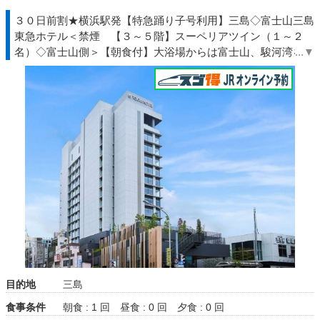
３０日前割★横浜駅発【特急踊り子号利用】三島◇富士山三島
東急ホテル＜禁煙 【３～５階】スーペリアツイン（１～２
名）◇富士山側＞【朝食付】大浴場からは富士山、駿河湾を望
む大絶景◆伊豆◇ＪＲきっぷ駅受取
目的地
三島
食事条件
朝食 : 1 回
昼食 : 0 回
夕食 : 0 回