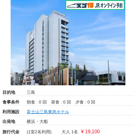
む大絶景！◆伊豆◇ＪＲきっぷ駅受取
目的地
三島
食事条件
朝食 : 0 回
昼食 : 0 回
夕食 : 0 回
利用施設
富士山三島東急ホテル
出発地
横浜・大船
¥ 19,100
旅行代金
(1室2名利用)
大人 1名