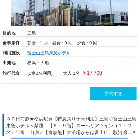
目的地
三島
食事条件
朝食 : 1 回
昼食 : 0 回
夕食 : 0 回
利用施設
富士山三島東急ホテル
出発地
横浜・大船
¥ 17,700
旅行代金
(1室2名利用)
大人 1名
予約する
３０日前割★横浜駅発【特急踊り子号利用】三島◇富士山三島
東急ホテル＜禁煙 【６～９階】スーペリアツイン（１～２
名）◇富士山側＞【食事無】大浴場からは富士山、駿河湾を望