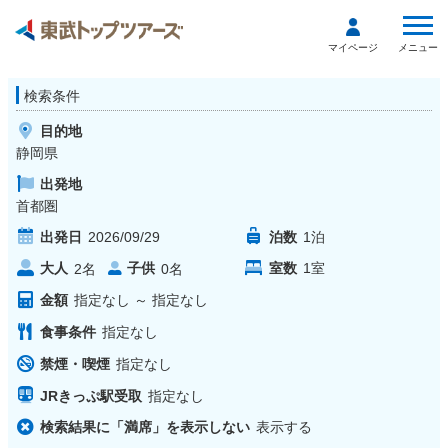
メニュー
マイページ
検索条件
目的地
静岡県
出発地
首都圏
出発日
2026/09/29
泊数
1
泊
大人
子供
室数
1
室
2
名
0
名
金額
指定なし
～
指定なし
食事条件
指定なし
禁煙・喫煙
指定なし
JRきっぷ駅受取
指定なし
検索結果に「満席」を表示しない
表示する