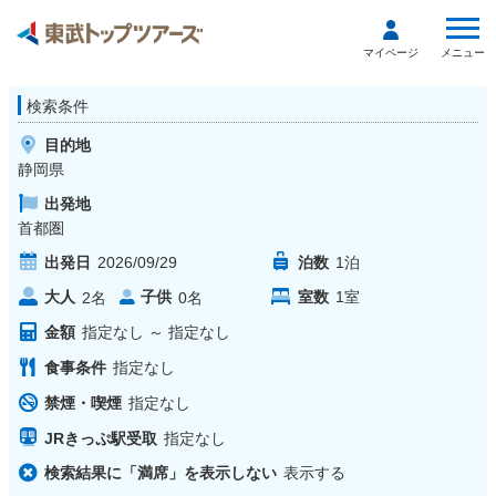
メニュー
マイページ
検索条件
目的地
静岡県
出発地
首都圏
出発日
2026/09/29
泊数
1
泊
大人
子供
室数
1
室
2
名
0
名
金額
指定なし
～
指定なし
食事条件
指定なし
禁煙・喫煙
指定なし
JRきっぷ駅受取
指定なし
検索結果に「満席」を表示しない
表示する