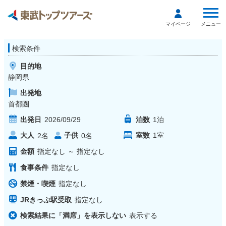
メニュー
マイページ
検索条件
目的地
静岡県
出発地
首都圏
出発日
2026/09/29
泊数
1
泊
大人
子供
室数
1
室
2
名
0
名
金額
指定なし
～
指定なし
食事条件
指定なし
禁煙・喫煙
指定なし
JRきっぷ駅受取
指定なし
検索結果に「満席」を表示しない
表示する