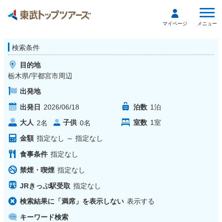
メニュー
マイページ
検索条件
目的地
栃木県/宇都宮市周辺
出発地
出発日
2026/06/18
泊数
1
泊
大人
子供
室数
1
室
2
名
0
名
金額
指定なし
～
指定なし
食事条件
指定なし
禁煙・喫煙
指定なし
JRきっぷ駅受取
指定なし
検索結果に「満席」を表示しない
表示する
キーワード検索