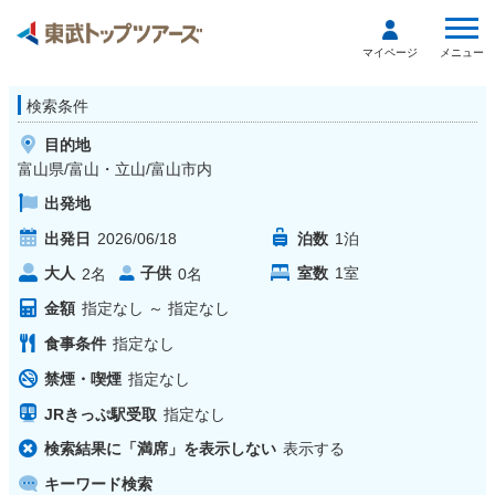
メニュー
マイページ
検索条件
目的地
富山県/富山・立山/富山市内
出発地
出発日
2026/06/18
泊数
1
泊
大人
子供
室数
1
室
2
名
0
名
金額
指定なし
～
指定なし
食事条件
指定なし
禁煙・喫煙
指定なし
JRきっぷ駅受取
指定なし
検索結果に「満席」を表示しない
表示する
キーワード検索