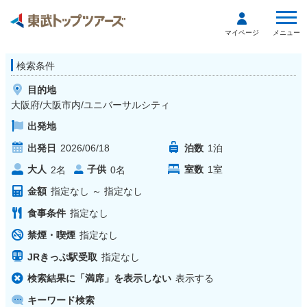
メニュー
マイページ
検索条件
目的地
大阪府/大阪市内/ユニバーサルシティ
出発地
出発日
2026/06/18
泊数
1
泊
大人
子供
室数
1
室
2
名
0
名
金額
指定なし
～
指定なし
食事条件
指定なし
禁煙・喫煙
指定なし
JRきっぷ駅受取
指定なし
検索結果に「満席」を表示しない
表示する
キーワード検索