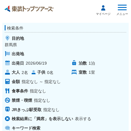
メニュー
マイページ
検索条件
目的地
群馬県
出発地
出発日
2026/06/19
泊数
1
泊
大人
子供
室数
1
室
2
名
0
名
金額
指定なし
～
指定なし
食事条件
指定なし
禁煙・喫煙
指定なし
JRきっぷ駅受取
指定なし
検索結果に「満席」を表示しない
表示する
キーワード検索