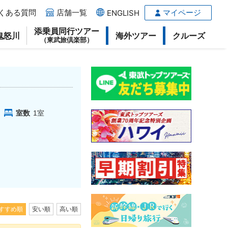
くある質問
店舗一覧
マイページ
ENGLISH
添乗員同行ツアー
鬼怒川
海外ツアー
クルーズ
（東武旅倶楽部）
室数
1
室
すすめ順
安い順
高い順