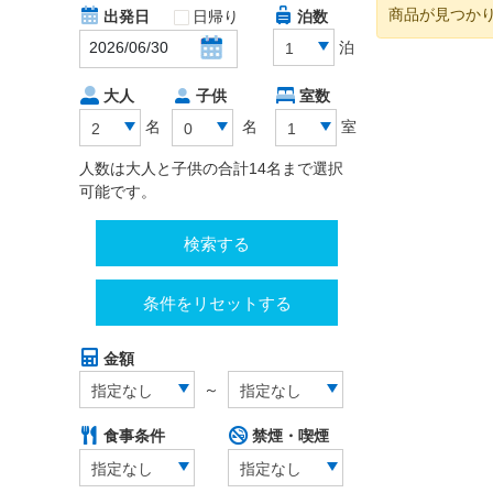
商品が見つか
出発日
日帰り
泊数
泊
1
大人
子供
室数
名
名
室
2
0
1
人数は大人と子供の合計14名まで選択
可能です。
検索する
条件をリセットする
金額
～
指定なし
指定なし
食事条件
禁煙・喫煙
指定なし
指定なし