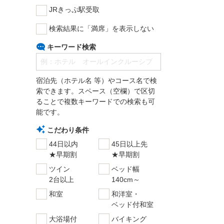
JRきっぷ駅受取
検索結果に「満席」を表示しない
キーワード検索
宿泊先（ホテル名 等）やコース名で検
索できます。スペース（空欄）で区切
ることで複数キーワードでの検索も可
能です。
こだわり条件
44日以内
45日以上先
★早期割
★早期割
ツイン
ベッド幅
2台以上
140cm～
和室
和洋室・
ベッド付和室
大浴場付
バイキング