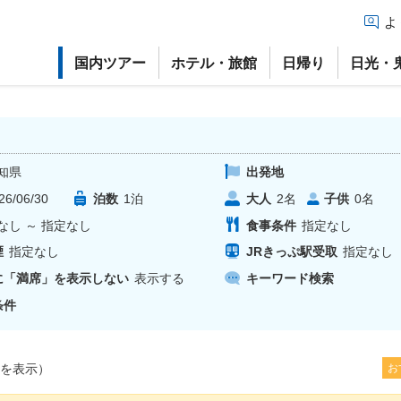
よ
国内ツアー
ホテル・旅館
日帰り
日光・
知県
出発地
26/06/30
泊数
1
泊
大人
子供
2
名
0
名
なし
～
指定なし
食事条件
指定なし
煙
指定なし
JRきっぷ駅受取
指定なし
に「満席」を表示しない
表示する
キーワード検索
条件
を表示）
お