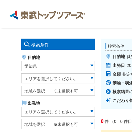
検索条件
検索条件
目的地
愛
目的地
出発日
20
愛知県
金額
指定
エリアを選択してください。
禁煙・喫
地域を選択 ※未選択も可
検索結果
こだわり
出発地
エリアを選択してください。
0
件
（0 - 0
件目
地域を選択 ※未選択も可