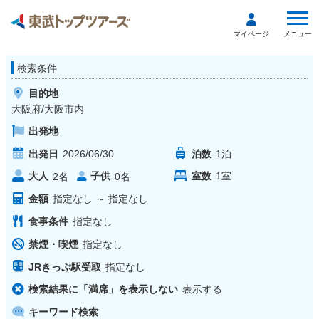
メニュー
マイページ
検索条件
目的地
大阪府/大阪市内
出発地
出発日
2026/06/30
泊数
1
泊
大人
子供
室数
1
室
2
名
0
名
金額
指定なし
～
指定なし
食事条件
指定なし
禁煙・喫煙
指定なし
JRきっぷ駅受取
指定なし
検索結果に「満席」を表示しない
表示する
キーワード検索