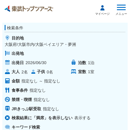
メニュー
マイページ
検索条件
目的地
大阪府/大阪市内/大阪ベイエリア・夢洲
出発地
出発日
2026/06/30
泊数
1
泊
大人
子供
室数
1
室
2
名
0
名
金額
指定なし
～
指定なし
食事条件
指定なし
禁煙・喫煙
指定なし
JRきっぷ駅受取
指定なし
検索結果に「満席」を表示しない
表示する
キーワード検索