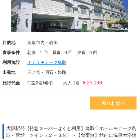
目的地
鳥取市内・岩美
食事条件
朝食 : 1 回
昼食 : 0 回
夕食 : 0 回
利用施設
ホテルモナーク鳥取
出発地
三ノ宮・明石・姫路
¥ 25,198
旅行代金
(1室2名利用)
大人 1名
残りわずか
大阪駅発【特急スーパーはくと利用】鳥取◇ホテルモナーク鳥
取＜禁煙 ツイン（２～３名）＞【食事無】館内に温泉大浴場