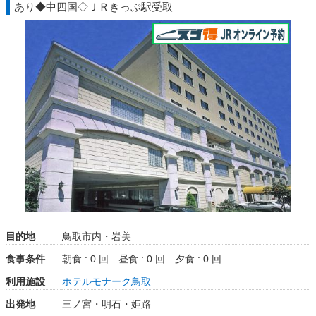
あり◆中四国◇ＪＲきっぷ駅受取
目的地
鳥取市内・岩美
食事条件
朝食 : 0 回
昼食 : 0 回
夕食 : 0 回
利用施設
ホテルモナーク鳥取
出発地
三ノ宮・明石・姫路