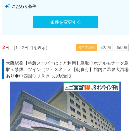
こだわり条件
条件を変更する
2
件
（1 - 2
件目を表示）
おすすめ順
安い順
高い順
大阪駅発【特急スーパーはくと利用】鳥取◇ホテルモナーク鳥
取＜禁煙 ツイン（２～３名）＞【朝食付】館内に温泉大浴場
あり◆中四国◇ＪＲきっぷ駅受取