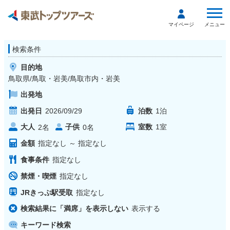
メニュー
マイページ
検索条件
目的地
鳥取県/鳥取・岩美/鳥取市内・岩美
出発地
出発日
2026/09/29
泊数
1
泊
大人
子供
室数
1
室
2
名
0
名
金額
指定なし
～
指定なし
食事条件
指定なし
禁煙・喫煙
指定なし
JRきっぷ駅受取
指定なし
検索結果に「満席」を表示しない
表示する
キーワード検索