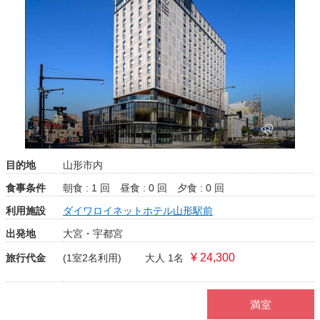
目的地
山形市内
食事条件
朝食 : 1 回
昼食 : 0 回
夕食 : 0 回
利用施設
ダイワロイネットホテル山形駅前
出発地
大宮・宇都宮
¥ 24,300
旅行代金
(1室2名利用)
大人 1名
満室