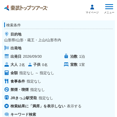
メニュー
マイページ
検索条件
目的地
山形県/山形・蔵王・上山/山形市内
出発地
出発日
2026/09/30
泊数
1
泊
大人
子供
室数
1
室
2
名
0
名
金額
指定なし
～
指定なし
食事条件
指定なし
禁煙・喫煙
指定なし
JRきっぷ駅受取
指定なし
検索結果に「満席」を表示しない
表示する
キーワード検索