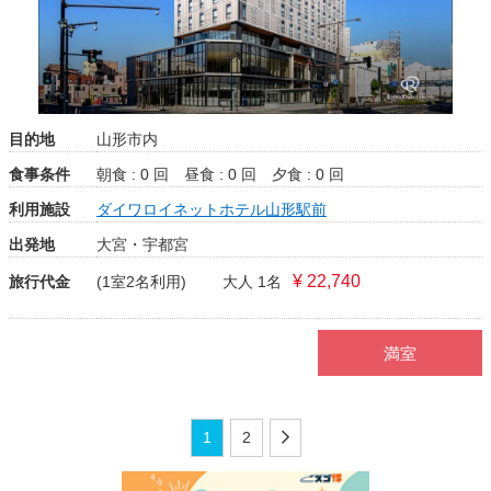
目的地
山形市内
食事条件
朝食 : 0 回
昼食 : 0 回
夕食 : 0 回
利用施設
ダイワロイネットホテル山形駅前
出発地
大宮・宇都宮
¥ 22,740
旅行代金
(1室2名利用)
大人 1名
満室
1
2