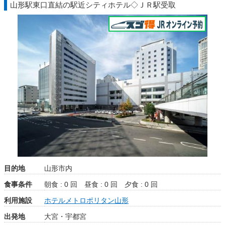
山形駅東口直結の駅近シティホテル◇ＪＲ駅受取
目的地
山形市内
食事条件
朝食 : 0 回
昼食 : 0 回
夕食 : 0 回
利用施設
ホテルメトロポリタン山形
出発地
大宮・宇都宮