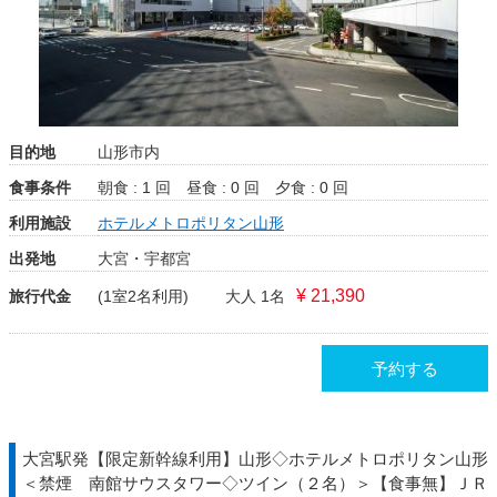
目的地
山形市内
食事条件
朝食 : 1 回
昼食 : 0 回
夕食 : 0 回
利用施設
ホテルメトロポリタン山形
出発地
大宮・宇都宮
¥ 21,390
旅行代金
(1室2名利用)
大人 1名
予約する
大宮駅発【限定新幹線利用】山形◇ホテルメトロポリタン山形
＜禁煙 南館サウスタワー◇ツイン（２名）＞【食事無】ＪＲ