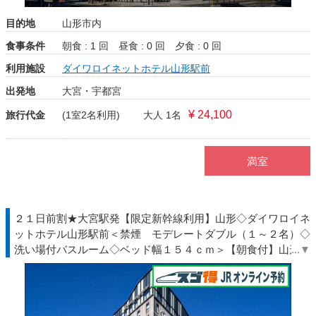
目的地
山形市内
食事条件
朝食 : 1 回
昼食 : 0 回
夕食 : 0 回
利用施設
ダイワロイネットホテル山形駅前
出発地
大宮・宇都宮
¥ 24,100
旅行代金
(1室2名利用)
大人 1名
満室
２１日前割★大宮駅発【限定新幹線利用】山形◇ダイワロイネ
ットホテル山形駅前＜禁煙 モデレートダブル（１～２名）◇
洗い場付バスルーム◇ベッド幅１５４ｃｍ＞【朝食付】山形駅
東口より徒歩約３分◇ＪＲ駅受取