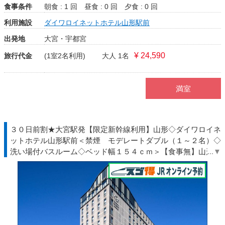
食事条件
朝食 : 1 回
昼食 : 0 回
夕食 : 0 回
利用施設
ダイワロイネットホテル山形駅前
出発地
大宮・宇都宮
¥ 24,590
旅行代金
(1室2名利用)
大人 1名
満室
３０日前割★大宮駅発【限定新幹線利用】山形◇ダイワロイネ
ットホテル山形駅前＜禁煙 モデレートダブル（１～２名）◇
洗い場付バスルーム◇ベッド幅１５４ｃｍ＞【食事無】山形駅
東口より徒歩約３分◇ＪＲ駅受取