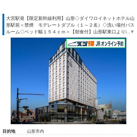
大宮駅発【限定新幹線利用】山形◇ダイワロイネットホテル山
形駅前＜禁煙 モデレートダブル（１～２名）◇洗い場付バス
ルーム◇ベッド幅１５４ｃｍ＞【朝食付】山形駅東口より徒歩
約３分◇ＪＲ駅受取
目的地
山形市内