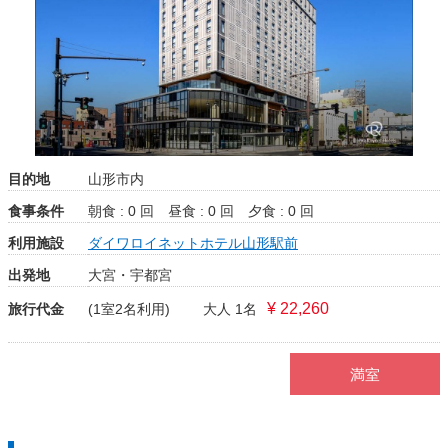
目的地
山形市内
食事条件
朝食 : 0 回
昼食 : 0 回
夕食 : 0 回
利用施設
ダイワロイネットホテル山形駅前
出発地
大宮・宇都宮
¥ 22,260
旅行代金
(1室2名利用)
大人 1名
満室