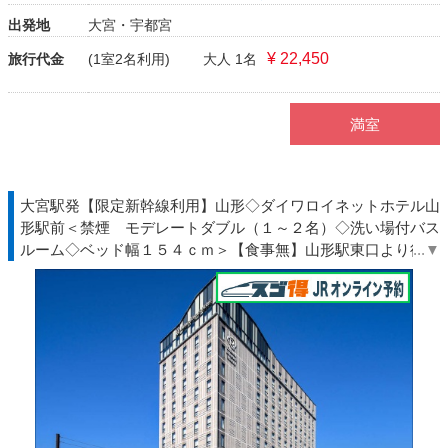
出発地
大宮・宇都宮
¥ 22,450
旅行代金
(1室2名利用)
大人 1名
満室
大宮駅発【限定新幹線利用】山形◇ダイワロイネットホテル山
形駅前＜禁煙 モデレートダブル（１～２名）◇洗い場付バス
ルーム◇ベッド幅１５４ｃｍ＞【食事無】山形駅東口より徒歩
約３分◇ＪＲ駅受取