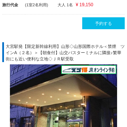
¥ 19,150
旅行代金
(1室2名利用)
大人 1名
予約する
大宮駅発【限定新幹線利用】山形◇山形国際ホテル＜禁煙 ツ
インA（２名）＞【朝食付】山交バスターミナルに隣接♪繁華
街にも近い便利な立地◇ＪＲ駅受取