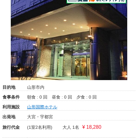
目的地
山形市内
食事条件
朝食 : 0 回
昼食 : 0 回
夕食 : 0 回
利用施設
山形国際ホテル
出発地
大宮・宇都宮
¥ 18,280
旅行代金
(1室2名利用)
大人 1名