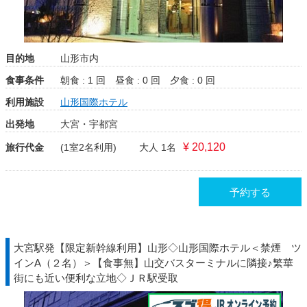
目的地
山形市内
食事条件
朝食 : 1 回
昼食 : 0 回
夕食 : 0 回
利用施設
山形国際ホテル
出発地
大宮・宇都宮
¥ 20,120
旅行代金
(1室2名利用)
大人 1名
予約する
大宮駅発【限定新幹線利用】山形◇山形国際ホテル＜禁煙 ツ
インA（２名）＞【食事無】山交バスターミナルに隣接♪繁華
街にも近い便利な立地◇ＪＲ駅受取