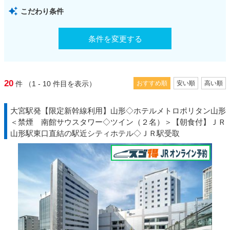
こだわり条件
条件を変更する
20
件
（1 - 10
件目を表示）
おすすめ順
安い順
高い順
大宮駅発【限定新幹線利用】山形◇ホテルメトロポリタン山形
＜禁煙 南館サウスタワー◇ツイン（２名）＞【朝食付】ＪＲ
山形駅東口直結の駅近シティホテル◇ＪＲ駅受取