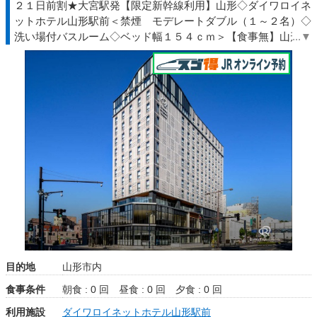
２１日前割★大宮駅発【限定新幹線利用】山形◇ダイワロイネ
ットホテル山形駅前＜禁煙 モデレートダブル（１～２名）◇
洗い場付バスルーム◇ベッド幅１５４ｃｍ＞【食事無】山形駅
東口より徒歩約３分◇ＪＲ駅受取
目的地
山形市内
食事条件
朝食 : 0 回
昼食 : 0 回
夕食 : 0 回
利用施設
ダイワロイネットホテル山形駅前