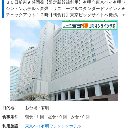
３０日前割★盛岡発【限定新幹線利用】有明◇東京ベイ有明ワ
シントンホテル＜禁煙 リニューアルスタンダードツイン＞★
チェックアウト１２時【朝食付】東京ビッグサイトへ徒歩約5
分◆ＴＤＲ夏◇ＪＲきっぷ駅受取
目的地
お台場・有明
食事条件
朝食 : 1 回
昼食 : 0 回
夕食 : 0 回
利用施設
東京ベイ有明ワシントンホテル