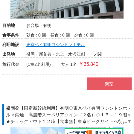
目的地
お台場・有明
食事条件
朝食 : 0 回
昼食 : 0 回
夕食 : 0 回
利用施設
東京ベイ有明ワシントンホテル
出発地
盛岡・新花巻・北上・水沢江刺・一ノ関
¥ 35,840
旅行代金
(1室2名利用)
大人 1名
満室
盛岡発【限定新幹線利用】有明◇東京ベイ有明ワシントンホテ
ル＜禁煙 高層階スーペリアツイン（２名）◇１６～１９階＞
★チェックアウト１２時【食事無】東京ビッグサイトへ徒歩約
5分◆ＴＤＲ夏◇ＪＲきっぷ駅受取