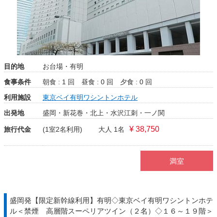
目的地
お台場・有明
食事条件
朝食 : 1 回
昼食 : 0 回
夕食 : 0 回
利用施設
東京ベイ有明ワシントンホテル
出発地
盛岡・新花巻・北上・水沢江刺・一ノ関
¥ 38,750
旅行代金
(1室2名利用)
大人 1名
満室
盛岡発【限定新幹線利用】有明◇東京ベイ有明ワシントンホテ
ル＜禁煙 高層階スーペリアツイン（２名）◇１６～１９階＞