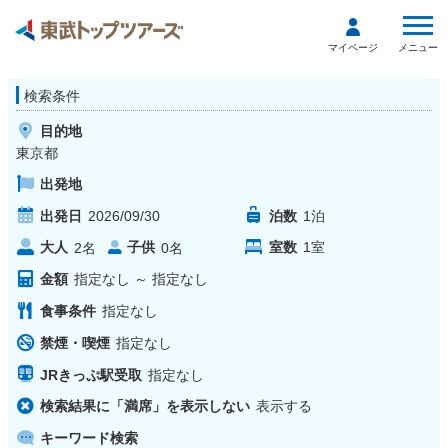
メニュー
マイページ
検索条件
目的地
東京都
出発地
出発日
2026/09/30
泊数
1
泊
大人
子供
室数
1
室
2
名
0
名
金額
指定なし
～
指定なし
食事条件
指定なし
禁煙・喫煙
指定なし
JRきっぷ駅受取
指定なし
検索結果に「満席」を表示しない
表示する
キーワード検索