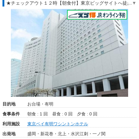
★チェックアウト１２時【朝食付】東京ビッグサイトへ徒歩約
5分◆ＴＤＲ夏◇ＪＲきっぷ駅受取
目的地
お台場・有明
食事条件
朝食 : 1 回
昼食 : 0 回
夕食 : 0 回
利用施設
東京ベイ有明ワシントンホテル
出発地
盛岡・新花巻・北上・水沢江刺・一ノ関