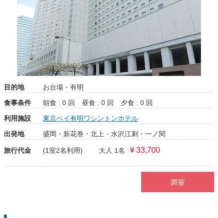
目的地
お台場・有明
食事条件
朝食 : 0 回
昼食 : 0 回
夕食 : 0 回
利用施設
東京ベイ有明ワシントンホテル
出発地
盛岡・新花巻・北上・水沢江刺・一ノ関
¥ 33,700
旅行代金
(1室2名利用)
大人 1名
満室