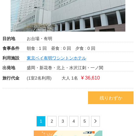
目的地
お台場・有明
食事条件
朝食 : 1 回
昼食 : 0 回
夕食 : 0 回
利用施設
東京ベイ有明ワシントンホテル
出発地
盛岡・新花巻・北上・水沢江刺・一ノ関
¥ 36,610
旅行代金
(1室2名利用)
大人 1名
残りわずか
1
2
3
4
5