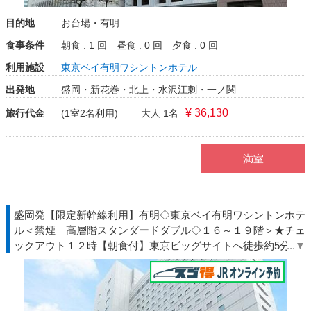
目的地
お台場・有明
食事条件
朝食 : 1 回
昼食 : 0 回
夕食 : 0 回
利用施設
東京ベイ有明ワシントンホテル
出発地
盛岡・新花巻・北上・水沢江刺・一ノ関
¥ 36,130
旅行代金
(1室2名利用)
大人 1名
満室
盛岡発【限定新幹線利用】有明◇東京ベイ有明ワシントンホテ
ル＜禁煙 高層階スタンダードダブル◇１６～１９階＞★チェ
ックアウト１２時【朝食付】東京ビッグサイトへ徒歩約5分◆
ＴＤＲ夏◇ＪＲきっぷ駅受取