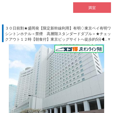
満室
３０日前割★盛岡発【限定新幹線利用】有明◇東京ベイ有明ワ
シントンホテル＜禁煙 高層階スタンダードダブル＞★チェッ
クアウト１２時【朝食付】東京ビッグサイトへ徒歩約5分◆Ｔ
ＤＲ夏◇ＪＲきっぷ駅受取