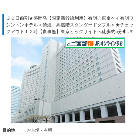
３０日前割★盛岡発【限定新幹線利用】有明◇東京ベイ有明ワ
シントンホテル＜禁煙 高層階スタンダードダブル＞★チェッ
クアウト１２時【食事無】東京ビッグサイトへ徒歩約5分◆Ｔ
ＤＲ夏◇ＪＲきっぷ駅受取
目的地
お台場・有明