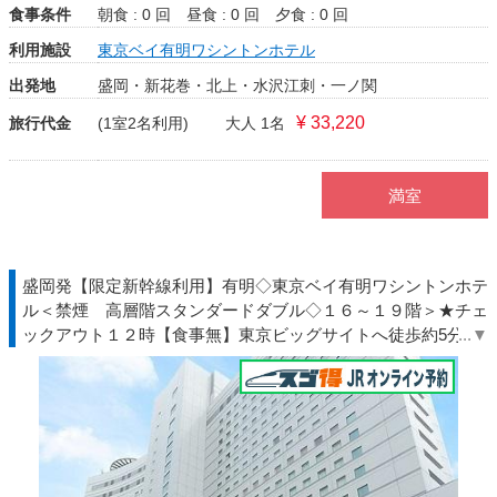
食事条件
朝食 : 0 回
昼食 : 0 回
夕食 : 0 回
利用施設
東京ベイ有明ワシントンホテル
出発地
盛岡・新花巻・北上・水沢江刺・一ノ関
¥ 33,220
旅行代金
(1室2名利用)
大人 1名
満室
盛岡発【限定新幹線利用】有明◇東京ベイ有明ワシントンホテ
ル＜禁煙 高層階スタンダードダブル◇１６～１９階＞★チェ
ックアウト１２時【食事無】東京ビッグサイトへ徒歩約5分◆
ＴＤＲ夏◇ＪＲきっぷ駅受取