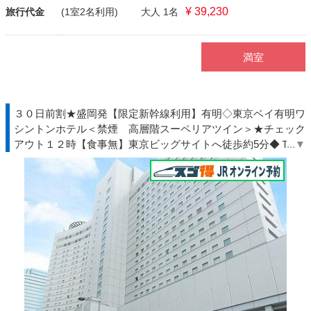
¥ 39,230
旅行代金
(1室2名利用)
大人 1名
満室
３０日前割★盛岡発【限定新幹線利用】有明◇東京ベイ有明ワ
シントンホテル＜禁煙 高層階スーペリアツイン＞★チェック
アウト１２時【食事無】東京ビッグサイトへ徒歩約5分◆ＴＤ
Ｒ夏◇ＪＲきっぷ駅受取