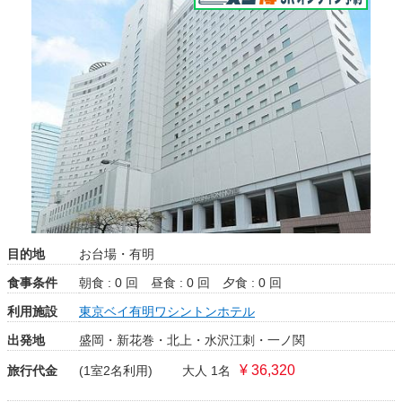
目的地
お台場・有明
食事条件
朝食 : 0 回
昼食 : 0 回
夕食 : 0 回
利用施設
東京ベイ有明ワシントンホテル
出発地
盛岡・新花巻・北上・水沢江刺・一ノ関
¥ 36,320
旅行代金
(1室2名利用)
大人 1名