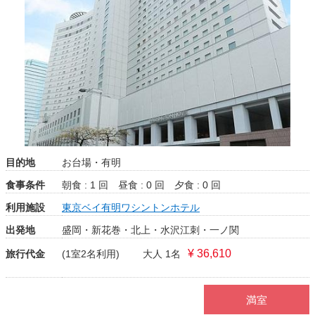
目的地
お台場・有明
食事条件
朝食 : 1 回
昼食 : 0 回
夕食 : 0 回
利用施設
東京ベイ有明ワシントンホテル
出発地
盛岡・新花巻・北上・水沢江刺・一ノ関
¥ 36,610
旅行代金
(1室2名利用)
大人 1名
満室