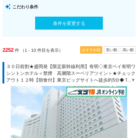
こだわり条件
条件を変更する
2252
件
（1 - 10
件目を表示）
おすすめ順
安い順
高い順
３０日前割★盛岡発【限定新幹線利用】有明◇東京ベイ有明ワ
シントンホテル＜禁煙 高層階スーペリアツイン＞★チェック
アウト１２時【朝食付】東京ビッグサイトへ徒歩約5分◆ＴＤ
Ｒ夏◇ＪＲきっぷ駅受取