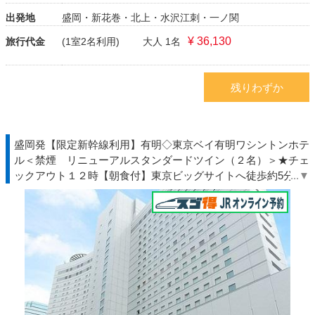
出発地
盛岡・新花巻・北上・水沢江刺・一ノ関
¥ 36,130
旅行代金
(1室2名利用)
大人 1名
残りわずか
盛岡発【限定新幹線利用】有明◇東京ベイ有明ワシントンホテ
ル＜禁煙 リニューアルスタンダードツイン（２名）＞★チェ
ックアウト１２時【朝食付】東京ビッグサイトへ徒歩約5分◆
ＴＤＲ夏◇ＪＲきっぷ駅受取