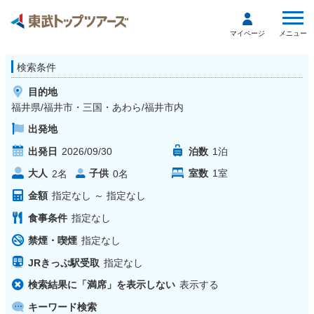
メニュー
マイページ
検索条件
目的地
福井県/福井市・三国・あわら/福井市内
出発地
出発日
2026/09/30
泊数
1
泊
大人
子供
室数
1
室
2
名
0
名
金額
指定なし
～
指定なし
食事条件
指定なし
禁煙・喫煙
指定なし
JRきっぷ駅受取
指定なし
検索結果に「満席」を表示しない
表示する
キーワード検索