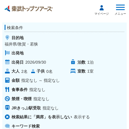
メニュー
マイページ
検索条件
目的地
福井県/敦賀・若狭
出発地
出発日
2026/09/30
泊数
1
泊
大人
子供
室数
1
室
2
名
0
名
金額
指定なし
～
指定なし
食事条件
指定なし
禁煙・喫煙
指定なし
JRきっぷ駅受取
指定なし
検索結果に「満席」を表示しない
表示する
キーワード検索