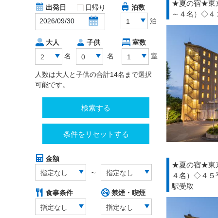
★夏の宿★東
出発日
日帰り
泊数
～４名）◇４
泊
1
大人
子供
室数
名
名
室
2
0
1
人数は大人と子供の合計14名まで選択
可能です。
検索する
条件をリセットする
金額
★夏の宿★東
～
指定なし
指定なし
４名）◇４５
駅受取
食事条件
禁煙・喫煙
指定なし
指定なし