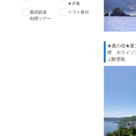
★夕食
東武鉄道
リフト券付
利用ツアー
★夏の宿★夏
煙 ホライゾ
ぷ駅受取