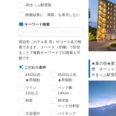
JRきっぷ駅受取
検索結果に「満席」を表示しない
キーワード検索
宿泊先（ホテル名 等）やコース名で検
索できます。スペース（空欄）で区切
ることで複数キーワードでの検索も可
能です。
★夏の宿★夏
こだわり条件
煙 オーシャ
Ｒきっぷ駅受
44日以内
45日以上先
★早期割
★早期割
ツイン
ベッド幅
2台以上
140cm～
和室
和洋室・
ベッド付和室
大浴場付
バイキング