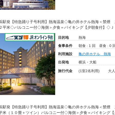
浜駅発【特急踊り子号利用】熱海温泉◇亀の井ホテル熱海＜禁煙 
２平米◇バルコニー付◇海側＞夕食＝バイキング【夕朝食付】◇Ｊ
目的地
熱海
食事条件
朝食 : 1 回
昼食 : 0 
利用施設
亀の井ホテル 熱海
出発地
横浜・大船
旅行代金
(1室2名利用)
大人
浜駅発【特急踊り子号利用】熱海温泉◇亀の井ホテル熱海＜禁煙 
平米（１０畳＋ツイン）バルコニー付◇海側＞夕食＝バイキング【