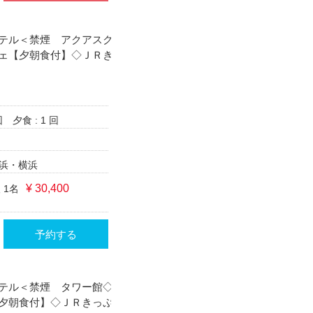
テル＜禁煙 アクアスク
ェ【夕朝食付】◇ＪＲき
回
夕食 : 1 回
浜・横浜
¥ 30,400
 1名
予約する
テル＜禁煙 タワー館◇
夕朝食付】◇ＪＲきっぷ