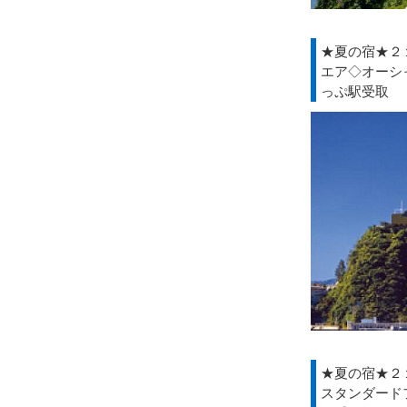
★夏の宿★２
エア◇オーシ
っぷ駅受取
★夏の宿★２
スタンダード