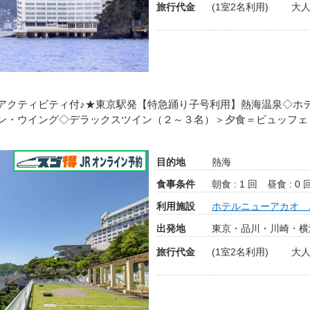
旅行代金
(1室2名利用)
大人
アクティビティ付♪★東京駅発【特急踊り子号利用】熱海温泉◇ホ
ン・ウイング◇デラックスツイン（２～３名）＞夕食＝ビュッフェ
目的地
熱海
食事条件
朝食 : 1 回
昼食 : 0 
利用施設
ホテルニューアカオ 
出発地
東京・品川・川崎・横
旅行代金
(1室2名利用)
大人