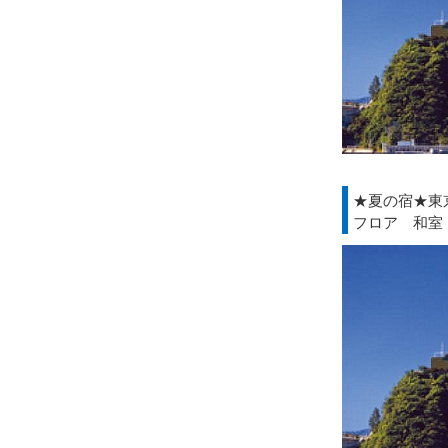
★夏の宿★東
フロア 和室