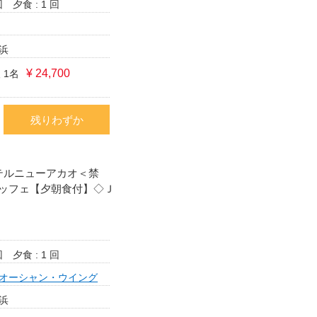
回
夕食 : 1 回
浜
¥ 24,700
 1名
残りわずか
テルニューアカオ＜禁
ッフェ【夕朝食付】◇Ｊ
回
夕食 : 1 回
オーシャン・ウイング
浜