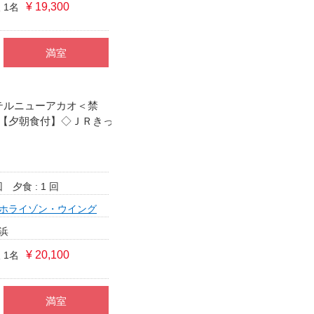
¥ 19,300
 1名
満室
テルニューアカオ＜禁
【夕朝食付】◇ＪＲきっ
回
夕食 : 1 回
ホライゾン・ウイング
浜
¥ 20,100
 1名
満室