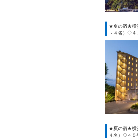
★夏の宿★横
～４名）◇４
★夏の宿★横
４名）◇４５