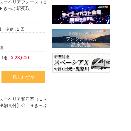
スーペリアフォース（１
Ｒきっぷ駅受取
回
夕食 : 1 回
浜
¥ 23,600
 1名
残りわずか
スーペリア和洋室（１～
夕朝食付】◇ＪＲきっぷ