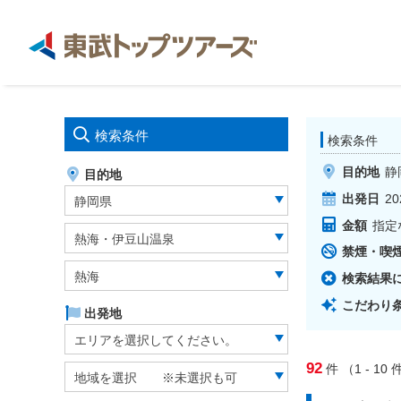
検索条件
検索条件
目的地
静
目的地
出発日
20
静岡県
金額
指定
熱海・伊豆山温泉
禁煙・喫
熱海
検索結果
こだわり
出発地
エリアを選択してください。
92
件
（1 - 10
件
地域を選択 ※未選択も可