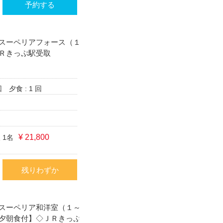
予約する
スーペリアフォース（１
Ｒきっぷ駅受取
回
夕食 : 1 回
¥ 21,800
 1名
残りわずか
スーペリア和洋室（１～
夕朝食付】◇ＪＲきっぷ