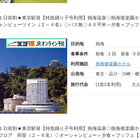
１日前割★東京駅発【特急踊り子号利用】熱海温泉◇熱海後楽園ホ
ャンビューツイン（２～４名）◇バス無◇４０平米＞夕食＝ブッフ
目的地
熱海
食事条件
朝食 : 1 回
昼食 : 0 
利用施設
熱海後楽園ホテル
出発地
東京・品川・川崎・横
旅行代金
(1室2名利用)
大人
１日前割★東京駅発【特急踊り子号利用】熱海温泉◇熱海後楽園ホ
フロア 和室（２～６名）◇オーシャンビュー＞夕食＝ブッフェ【