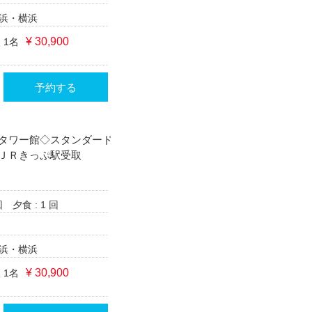
浜・横浜
¥ 30,900
 1名
予約する
タワー館◇スタンダード
ＪＲきっぷ駅受取
回
夕食 : 1 回
浜・横浜
¥ 30,900
 1名