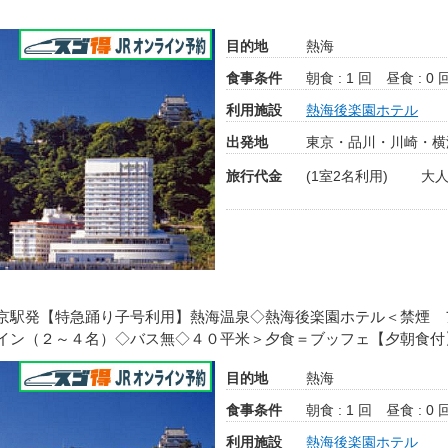
目的地
熱海
食事条件
朝食 : 1 回
昼食 : 0 
利用施設
熱海後楽園ホテル
出発地
東京・品川・川崎・横
旅行代金
(1室2名利用)
大人
京駅発【特急踊り子号利用】熱海温泉◇熱海後楽園ホテル＜禁煙 
イン（２～４名）◇バス無◇４０平米＞夕食＝ブッフェ【夕朝食付
目的地
熱海
食事条件
朝食 : 1 回
昼食 : 0 
利用施設
熱海後楽園ホテル