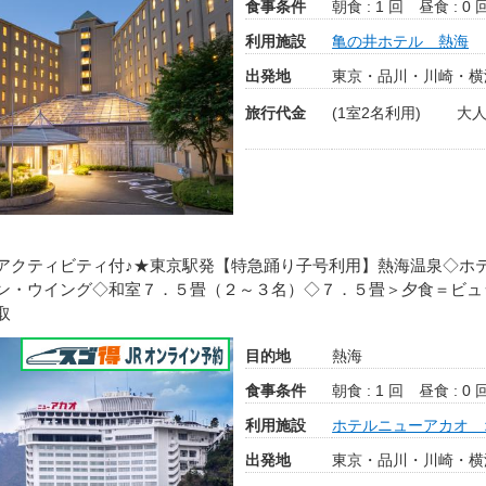
食事条件
朝食 : 1 回
昼食 : 0 
利用施設
亀の井ホテル 熱海
出発地
東京・品川・川崎・横
旅行代金
(1室2名利用)
大人
アクティビティ付♪★東京駅発【特急踊り子号利用】熱海温泉◇ホ
ン・ウイング◇和室７．５畳（２～３名）◇７．５畳＞夕食＝ビュ
取
目的地
熱海
食事条件
朝食 : 1 回
昼食 : 0 
利用施設
ホテルニューアカオ 
出発地
東京・品川・川崎・横