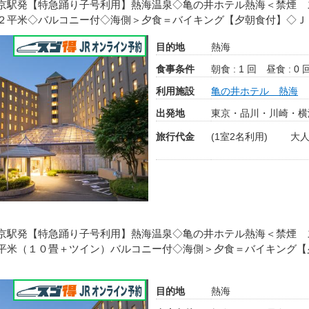
京駅発【特急踊り子号利用】熱海温泉◇亀の井ホテル熱海＜禁煙 
２平米◇バルコニー付◇海側＞夕食＝バイキング【夕朝食付】◇Ｊ
目的地
熱海
食事条件
朝食 : 1 回
昼食 : 0 
利用施設
亀の井ホテル 熱海
出発地
東京・品川・川崎・横
旅行代金
(1室2名利用)
大人
京駅発【特急踊り子号利用】熱海温泉◇亀の井ホテル熱海＜禁煙 
平米（１０畳＋ツイン）バルコニー付◇海側＞夕食＝バイキング【
目的地
熱海