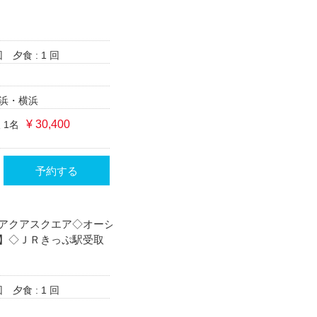
回
夕食 : 1 回
浜・横浜
¥ 30,400
 1名
予約する
アクアスクエア◇オーシ
】◇ＪＲきっぷ駅受取
回
夕食 : 1 回