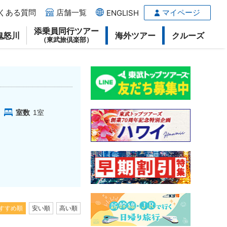
くある質問
店舗一覧
マイページ
ENGLISH
添乗員同行ツアー
鬼怒川
海外ツアー
クルーズ
（東武旅倶楽部）
室数
1
室
すすめ順
安い順
高い順