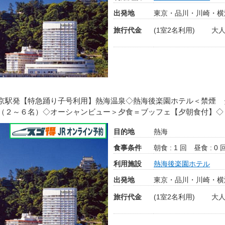
出発地
東京・品川・川崎・横
旅行代金
(1室2名利用)
大人
京駅発【特急踊り子号利用】熱海温泉◇熱海後楽園ホテル＜禁煙 
（２～６名）◇オーシャンビュー＞夕食＝ブッフェ【夕朝食付】◇
目的地
熱海
食事条件
朝食 : 1 回
昼食 : 0 
利用施設
熱海後楽園ホテル
出発地
東京・品川・川崎・横
旅行代金
(1室2名利用)
大人