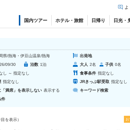
よ
国内ツアー
ホテル・旅館
日帰り
日光・
岡県/熱海・伊豆山温泉/熱海
出発地
26/09/30
泊数
1
泊
大人
子供
2
名
0
名
なし
～
指定なし
食事条件
指定なし
煙
指定なし
JRきっぷ駅受取
指定なし
に「満席」を表示しない
表示する
キーワード検索
条件
目を表示）
お