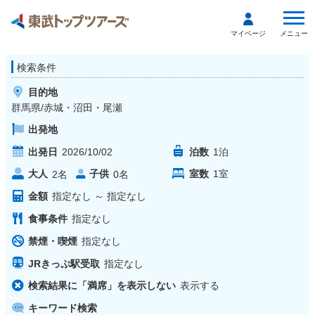
メニュー
マイページ
検索条件
目的地
群馬県/赤城・沼田・尾瀬
出発地
出発日
2026/10/02
泊数
1
泊
大人
子供
室数
1
室
2
名
0
名
金額
指定なし
～
指定なし
食事条件
指定なし
禁煙・喫煙
指定なし
JRきっぷ駅受取
指定なし
検索結果に「満席」を表示しない
表示する
キーワード検索