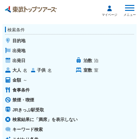
メニュー
マイページ
検索条件
目的地
出発地
出発日
泊数
泊
大人
子供
室数
室
名
名
金額
～
食事条件
禁煙・喫煙
JRきっぷ駅受取
検索結果に「満席」を表示しない
キーワード検索