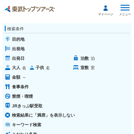
メニュー
マイページ
検索条件
目的地
出発地
出発日
泊数
泊
大人
子供
室数
室
名
名
金額
～
食事条件
禁煙・喫煙
JRきっぷ駅受取
検索結果に「満席」を表示しない
キーワード検索