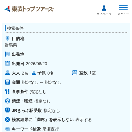
メニュー
マイページ
検索条件
目的地
群馬県
出発地
出発日
2026/06/20
大人
子供
室数
1
室
2
名
0
名
金額
指定なし
～
指定なし
食事条件
指定なし
禁煙・喫煙
指定なし
JRきっぷ駅受取
指定なし
検索結果に「満席」を表示しない
表示する
キーワード検索
尾瀬夜行