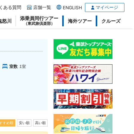
くある質問
店舗一覧
マイページ
ENGLISH
添乗員同行ツアー
鬼怒川
海外ツアー
クルーズ
（東武旅倶楽部）
室数
1
室
すすめ順
安い順
高い順