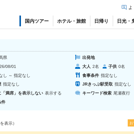
よ
国内ツアー
ホテル・旅館
日帰り
日光・
馬県
出発地
26/08/01
大人
子供
2
名
0
名
なし
～
指定なし
食事条件
指定なし
煙
指定なし
JRきっぷ駅受取
指定なし
に「満席」を表示しない
表示する
キーワード検索
尾瀬夜行
条件
を表示）
お