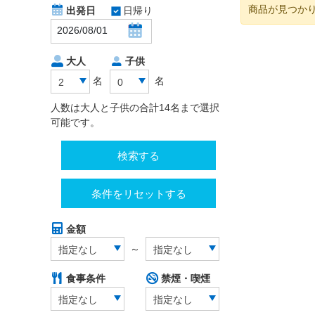
商品が見つか
出発日
日帰り
大人
子供
名
名
2
0
人数は大人と子供の合計14名まで選択
可能です。
検索する
条件をリセットする
金額
～
指定なし
指定なし
食事条件
禁煙・喫煙
指定なし
指定なし