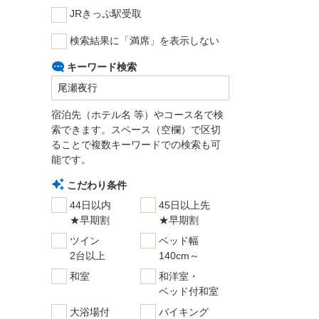
JRきっぷ駅受取
検索結果に「満席」を表示しない
キーワード検索
宿泊先（ホテル名 等）やコース名で検
索できます。スペース（空欄）で区切
ることで複数キーワードでの検索も可
能です。
こだわり条件
44日以内
45日以上先
★早期割
★早期割
ツイン
ベッド幅
2台以上
140cm～
和室
和洋室・
ベッド付和室
大浴場付
バイキング