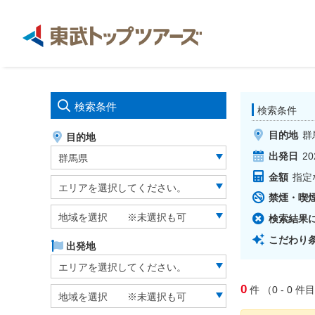
検索条件
検索条件
目的地
群
目的地
出発日
20
群馬県
金額
指定
エリアを選択してください。
禁煙・喫
地域を選択 ※未選択も可
検索結果
こだわり
出発地
エリアを選択してください。
0
件
（0 - 0
件目
地域を選択 ※未選択も可