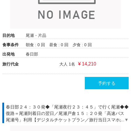
目的地
尾瀬・片品
食事条件
朝食 : 0 回
昼食 : 0 回
夕食 : 0 回
出発地
春日部
¥ 14,210
旅行代金
大人 1名
予約する
春日部２４：３０発◆「尾瀬夜行２３：４５」で行く尾瀬◆◆
復路＝尾瀬到着日の翌日／尾瀬戸倉１５：２０発「高速バス
尾瀬号」利用【デジタルチケットプラン／旅行当日スマホが必
要】■