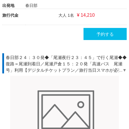
出発地
春日部
¥ 14,210
旅行代金
大人 1名
予約する
春日部２４：３０発◆「尾瀬夜行２３：４５」で行く尾瀬◆◆
復路＝尾瀬到着日／尾瀬戸倉１５：２０発「高速バス 尾瀬
号」利用【デジタルチケットプラン／旅行当日スマホが必要】
★