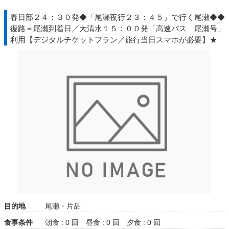
春日部２４：３０発◆「尾瀬夜行２３：４５」で行く尾瀬◆◆
復路＝尾瀬到着日／大清水１５：００発「高速バス 尾瀬号」
利用【デジタルチケットプラン／旅行当日スマホが必要】★
目的地
尾瀬・片品
食事条件
朝食 : 0 回
昼食 : 0 回
夕食 : 0 回