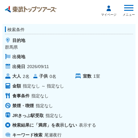
メニュー
マイページ
検索条件
目的地
群馬県
出発地
出発日
2026/09/11
大人
子供
室数
1
室
2
名
0
名
金額
指定なし
～
指定なし
食事条件
指定なし
禁煙・喫煙
指定なし
JRきっぷ駅受取
指定なし
検索結果に「満席」を表示しない
表示する
キーワード検索
尾瀬夜行