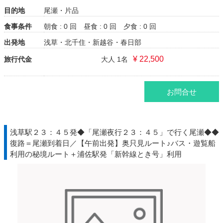
目的地
尾瀬・片品
食事条件
朝食 : 0 回
昼食 : 0 回
夕食 : 0 回
出発地
浅草・北千住・新越谷・春日部
¥ 22,500
旅行代金
大人 1名
お問合せ
浅草駅２３：４５発◆「尾瀬夜行２３：４５」で行く尾瀬◆◆
復路＝尾瀬到着日／【午前出発】奥只見ルート♪バス・遊覧船
利用の秘境ルート＋浦佐駅発「新幹線とき号」利用