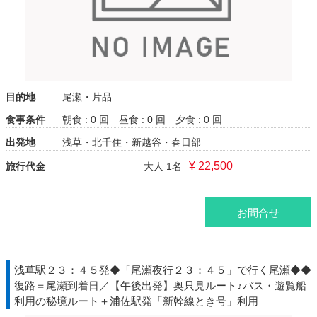
目的地
尾瀬・片品
食事条件
朝食 : 0 回
昼食 : 0 回
夕食 : 0 回
出発地
浅草・北千住・新越谷・春日部
¥ 22,500
旅行代金
大人 1名
お問合せ
浅草駅２３：４５発◆「尾瀬夜行２３：４５」で行く尾瀬◆◆
復路＝尾瀬到着日／【午後出発】奥只見ルート♪バス・遊覧船
利用の秘境ルート＋浦佐駅発「新幹線とき号」利用