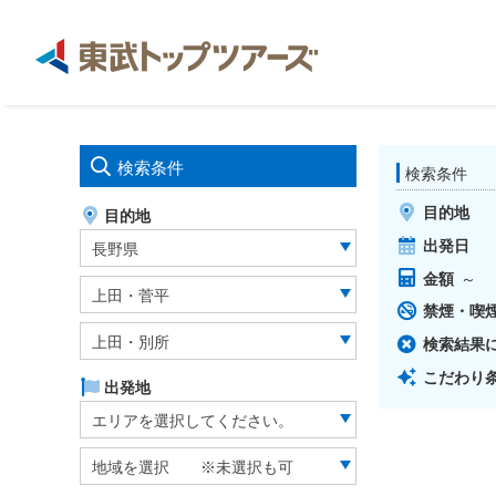
検索条件
検索条件
目的地
目的地
出発日
長野県
金額
～
上田・菅平
禁煙・喫
上田・別所
検索結果
こだわり
出発地
エリアを選択してください。
地域を選択 ※未選択も可