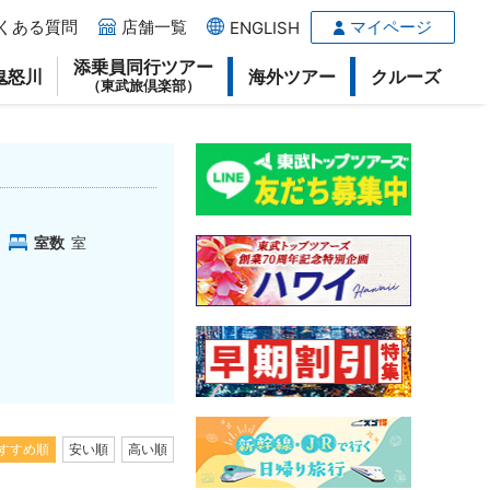
くある質問
店舗一覧
マイページ
ENGLISH
添乗員同行ツアー
鬼怒川
海外ツアー
クルーズ
（東武旅倶楽部）
室数
室
すすめ順
安い順
高い順