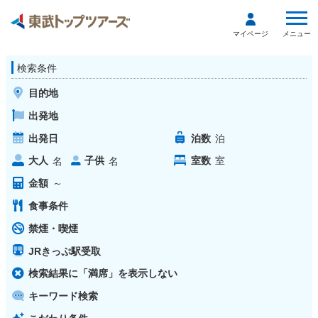
メニュー
マイページ
検索条件
目的地
出発地
出発日
泊数
泊
大人
子供
室数
室
名
名
金額
～
食事条件
禁煙・喫煙
JRきっぷ駅受取
検索結果に「満席」を表示しない
キーワード検索