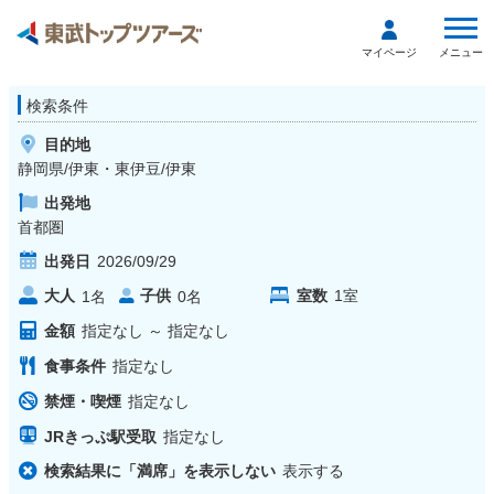
メニュー
マイページ
検索条件
目的地
静岡県/伊東・東伊豆/伊東
出発地
首都圏
出発日
2026/09/29
大人
子供
室数
1
室
1
名
0
名
金額
指定なし
～
指定なし
食事条件
指定なし
禁煙・喫煙
指定なし
JRきっぷ駅受取
指定なし
検索結果に「満席」を表示しない
表示する