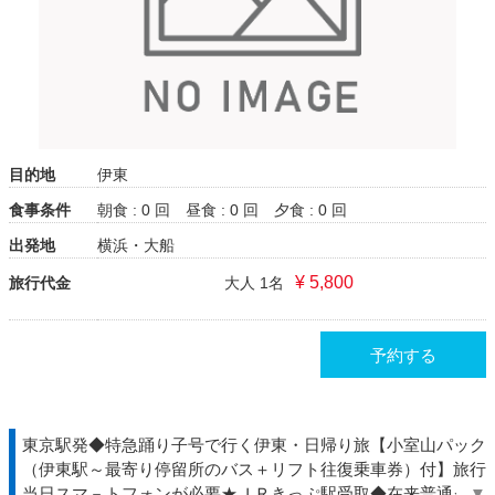
目的地
伊東
食事条件
朝食 : 0 回
昼食 : 0 回
夕食 : 0 回
出発地
横浜・大船
¥ 5,800
旅行代金
大人 1名
予約する
東京駅発◆特急踊り子号で行く伊東・日帰り旅【小室山パック
（伊東駅～最寄り停留所のバス＋リフト往復乗車券）付】旅行
当日スマ－トフォンが必要★ＪＲきっぷ駅受取◆在来普通グリ