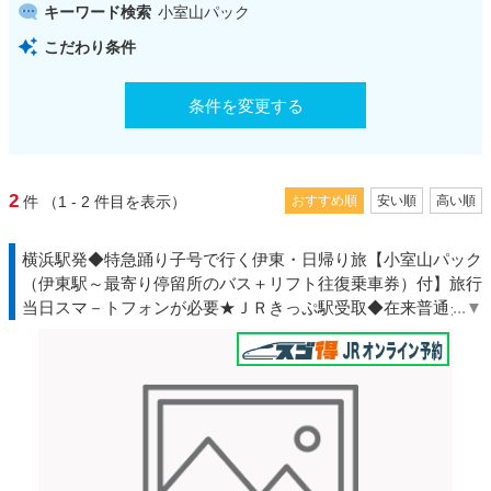
キーワード検索
小室山パック
こだわり条件
条件を変更する
2
件
（1 - 2
件目を表示）
おすすめ順
安い順
高い順
横浜駅発◆特急踊り子号で行く伊東・日帰り旅【小室山パック
（伊東駅～最寄り停留所のバス＋リフト往復乗車券）付】旅行
当日スマ－トフォンが必要★ＪＲきっぷ駅受取◆在来普通グリ
ーン車自由席にアレンジ可