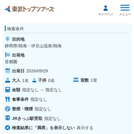
メニュー
マイページ
検索条件
目的地
静岡県/熱海・伊豆山温泉/熱海
出発地
首都圏
出発日
2026/09/29
大人
子供
室数
1
室
1
名
0
名
金額
指定なし
～
指定なし
食事条件
指定なし
禁煙・喫煙
指定なし
JRきっぷ駅受取
指定なし
検索結果に「満席」を表示しない
表示する