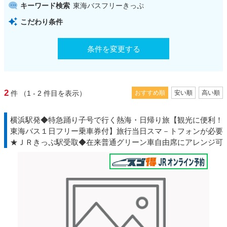
キーワード検索
東海バスフリーきっぷ
こだわり条件
条件を変更する
2
件
（1 - 2
件目を表示）
おすすめ順
安い順
高い順
横浜駅発◆特急踊り子号で行く熱海・日帰り旅【観光に便利！
東海バス１日フリー乗車券付】旅行当日スマ－トフォンが必要
★ＪＲきっぷ駅受取◆在来普通グリーン車自由席にアレンジ可