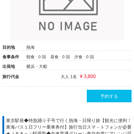
目的地
熱海
食事条件
朝食 : 0 回
昼食 : 0 回
夕食 : 0 回
出発地
横浜・大船
¥ 3,800
旅行代金
大人 1名
予約する
東京駅発◆特急踊り子号で行く熱海・日帰り旅【観光に便利！
東海バス１日フリー乗車券付】旅行当日スマ－トフォンが必要
★ＪＲきっぷ駅受取◆在来普通グリーン車自由席にアレンジ可