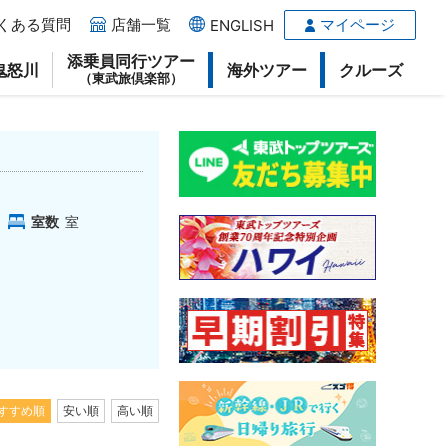
くある質問
店舗一覧
マイページ
ENGLISH
添乗員同行ツアー
鬼怒川
海外ツアー
クルーズ
（東武旅倶楽部）
室数
室
すすめ順
安い順
高い順