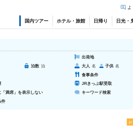
よ
国内ツアー
ホテル・旅館
日帰り
日光・
出発地
泊数
泊
大人
子供
名
名
食事条件
煙
JRきっぷ駅受取
に「満席」を表示しない
キーワード検索
条件
お