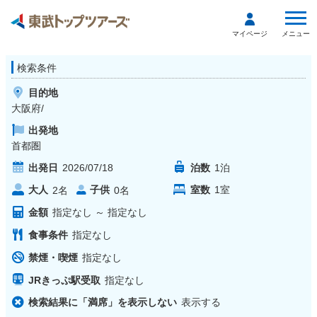
メニュー
マイページ
検索条件
目的地
大阪府/
出発地
首都圏
出発日
2026/07/18
泊数
1
泊
大人
子供
室数
1
室
2
名
0
名
金額
指定なし
～
指定なし
食事条件
指定なし
禁煙・喫煙
指定なし
JRきっぷ駅受取
指定なし
検索結果に「満席」を表示しない
表示する