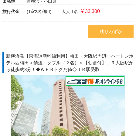
出発地
新横浜・小田原
¥ 33,300
旅行代金
(1室2名利用)
大人 1名
残りわずか
新横浜発【東海道新幹線利用】梅田・大阪駅周辺◇ハートンホ
テル西梅田＜禁煙 ダブル（２名）＞【朝食付】ＪＲ大阪駅か
ら徒歩約3分！◆ＷＥＢトクだ値◇ＪＲ駅受取