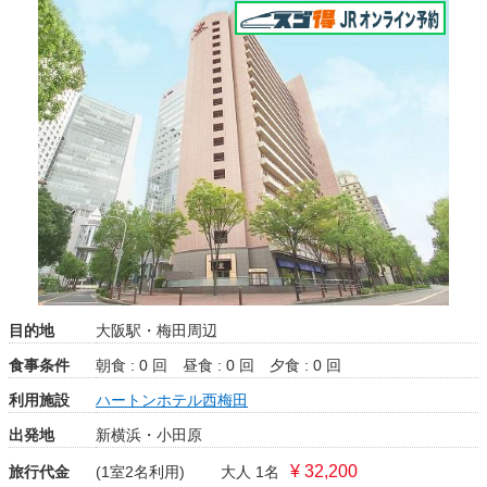
目的地
大阪駅・梅田周辺
食事条件
朝食 : 0 回
昼食 : 0 回
夕食 : 0 回
利用施設
ハートンホテル西梅田
出発地
新横浜・小田原
¥ 32,200
旅行代金
(1室2名利用)
大人 1名