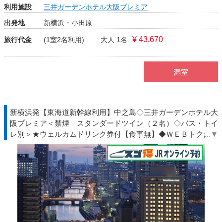
利用施設
三井ガーデンホテル大阪プレミア
出発地
新横浜・小田原
¥ 43,670
旅行代金
(1室2名利用)
大人 1名
満室
新横浜発【東海道新幹線利用】中之島◇三井ガーデンホテル大
阪プレミア＜禁煙 スタンダードツイン（２名）◇バス・トイ
レ別＞★ウェルカムドリンク券付【食事無】◆ＷＥＢトクだ値
◇ＪＲ駅受取