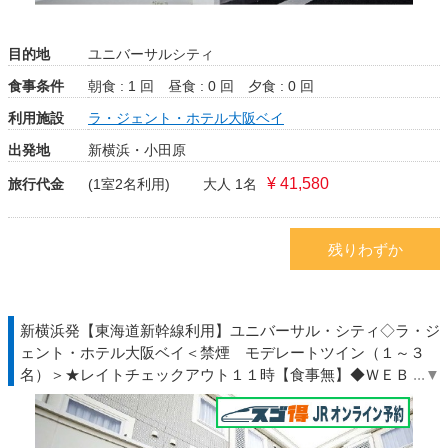
目的地
ユニバーサルシティ
食事条件
朝食 : 1 回
昼食 : 0 回
夕食 : 0 回
利用施設
ラ・ジェント・ホテル大阪ベイ
出発地
新横浜・小田原
¥ 41,580
旅行代金
(1室2名利用)
大人 1名
残りわずか
新横浜発【東海道新幹線利用】ユニバーサル・シティ◇ラ・ジ
ェント・ホテル大阪ベイ＜禁煙 モデレートツイン（１～３
名）＞★レイトチェックアウト１１時【食事無】◆ＷＥＢトク
だ値◇ＪＲ駅受取