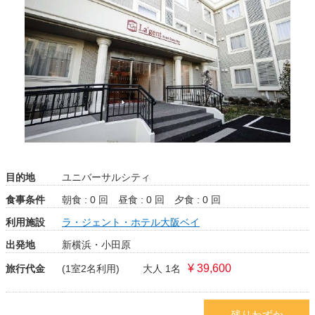
目的地
ユニバーサルシティ
食事条件
朝食 : 0 回
昼食 : 0 回
夕食 : 0 回
利用施設
ラ・ジェント・ホテル大阪ベイ
出発地
新横浜・小田原
¥ 39,600
旅行代金
(1室2名利用)
大人 1名
残りわずか