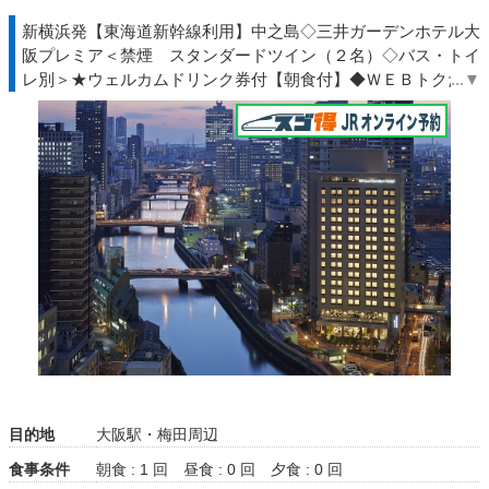
新横浜発【東海道新幹線利用】中之島◇三井ガーデンホテル大
阪プレミア＜禁煙 スタンダードツイン（２名）◇バス・トイ
レ別＞★ウェルカムドリンク券付【朝食付】◆ＷＥＢトクだ値
◇ＪＲ駅受取
目的地
大阪駅・梅田周辺
食事条件
朝食 : 1 回
昼食 : 0 回
夕食 : 0 回