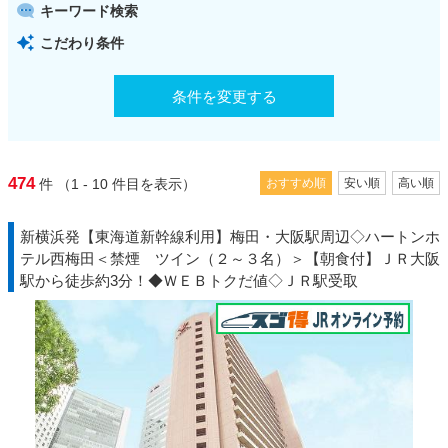
キーワード検索
こだわり条件
条件を変更する
474
件
（1 - 10
件目を表示）
おすすめ順
安い順
高い順
新横浜発【東海道新幹線利用】梅田・大阪駅周辺◇ハートンホ
テル西梅田＜禁煙 ツイン（２～３名）＞【朝食付】ＪＲ大阪
駅から徒歩約3分！◆ＷＥＢトクだ値◇ＪＲ駅受取