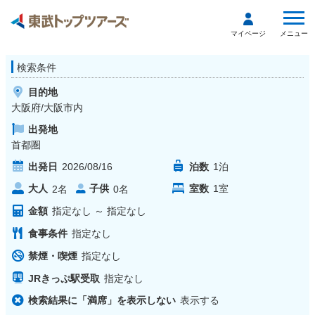
メニュー
マイページ
検索条件
目的地
大阪府/大阪市内
出発地
首都圏
出発日
2026/08/16
泊数
1
泊
大人
子供
室数
1
室
2
名
0
名
金額
指定なし
～
指定なし
食事条件
指定なし
禁煙・喫煙
指定なし
JRきっぷ駅受取
指定なし
検索結果に「満席」を表示しない
表示する