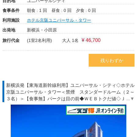
目的地
ユニバーサルシティ
食事条件
朝食 : 1 回
昼食 : 0 回
夕食 : 0 回
利用施設
ホテル京阪ユニバーサル・タワー
出発地
新横浜・小田原
¥ 46,700
旅行代金
(1室2名利用)
大人 1名
残りわずか
新横浜発【東海道新幹線利用】ユニバーサル・シティ◇ホテル
京阪ユニバーサル・タワー＜禁煙 スタンダードルーム（２～
３名）＞【食事無】パークは目の前◆ＷＥＢトクだ値◇ＪＲ駅
受取