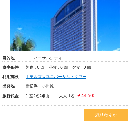
目的地
ユニバーサルシティ
食事条件
朝食 : 0 回
昼食 : 0 回
夕食 : 0 回
利用施設
ホテル京阪ユニバーサル・タワー
出発地
新横浜・小田原
¥ 44,500
旅行代金
(1室2名利用)
大人 1名
残りわずか