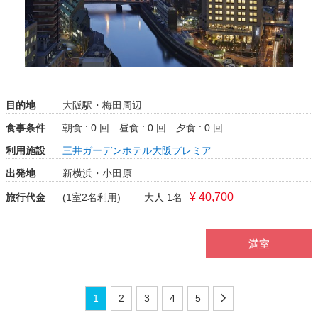
目的地
大阪駅・梅田周辺
食事条件
朝食 : 0 回
昼食 : 0 回
夕食 : 0 回
利用施設
三井ガーデンホテル大阪プレミア
出発地
新横浜・小田原
¥ 40,700
旅行代金
(1室2名利用)
大人 1名
満室
1
2
3
4
5