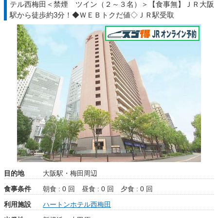
テル西梅田＜禁煙 ツイン（２～３名）＞【食事無】ＪＲ大阪
駅から徒歩約3分！◆ＷＥＢトクだ値◇ＪＲ駅受取
目的地
大阪駅・梅田周辺
食事条件
朝食 : 0 回
昼食 : 0 回
夕食 : 0 回
利用施設
ハートンホテル西梅田