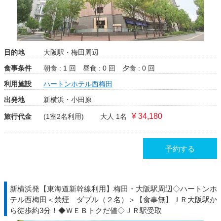
目的地
大阪駅・梅田周辺
食事条件
朝食 : 1 回
昼食 : 0 回
夕食 : 0 回
利用施設
ハートンホテル西梅田
出発地
新横浜・小田原
¥ 34,180
旅行代金
(1室2名利用)
大人 1名
予約する
新横浜発【東海道新幹線利用】梅田・大阪駅周辺◇ハートンホ
テル西梅田＜禁煙 ダブル（２名）＞【食事無】ＪＲ大阪駅か
ら徒歩約3分！◆ＷＥＢトクだ値◇ＪＲ駅受取