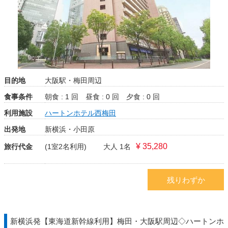
目的地
大阪駅・梅田周辺
食事条件
朝食 : 1 回
昼食 : 0 回
夕食 : 0 回
利用施設
ハートンホテル西梅田
出発地
新横浜・小田原
¥ 35,280
旅行代金
(1室2名利用)
大人 1名
残りわずか
新横浜発【東海道新幹線利用】梅田・大阪駅周辺◇ハートンホ