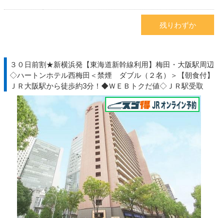
残りわずか
３０日前割★新横浜発【東海道新幹線利用】梅田・大阪駅周辺
◇ハートンホテル西梅田＜禁煙 ダブル（２名）＞【朝食付】
ＪＲ大阪駅から徒歩約3分！◆ＷＥＢトクだ値◇ＪＲ駅受取