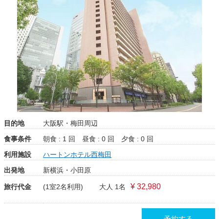
目的地
大阪駅・梅田周辺
食事条件
朝食 : 1 回
昼食 : 0 回
夕食 : 0 回
利用施設
ハートンホテル西梅田
出発地
新横浜・小田原
¥ 32,980
旅行代金
(1室2名利用)
大人 1名
予約する