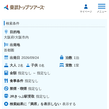
メニュー
マイページ
検索条件
目的地
大阪府/大阪市内
出発地
首都圏
出発日
2026/09/24
泊数
1
泊
大人
子供
室数
1
室
2
名
0
名
金額
指定なし
～
指定なし
食事条件
指定なし
禁煙・喫煙
指定なし
JRきっぷ駅受取
指定なし
検索結果に「満席」を表示しない
表示する