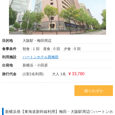
目的地
大阪駅・梅田周辺
食事条件
朝食 : 1 回
昼食 : 0 回
夕食 : 0 回
利用施設
ハートンホテル西梅田
出発地
新横浜・小田原
¥ 33,780
旅行代金
(1室2名利用)
大人 1名
残りわずか
新横浜発【東海道新幹線利用】梅田・大阪駅周辺◇ハートンホ