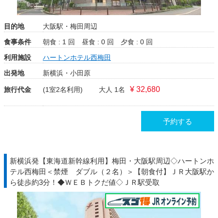
目的地
大阪駅・梅田周辺
食事条件
朝食 : 1 回
昼食 : 0 回
夕食 : 0 回
利用施設
ハートンホテル西梅田
出発地
新横浜・小田原
¥ 32,680
旅行代金
(1室2名利用)
大人 1名
予約する
新横浜発【東海道新幹線利用】梅田・大阪駅周辺◇ハートンホ
テル西梅田＜禁煙 ダブル（２名）＞【朝食付】ＪＲ大阪駅か
ら徒歩約3分！◆ＷＥＢトクだ値◇ＪＲ駅受取