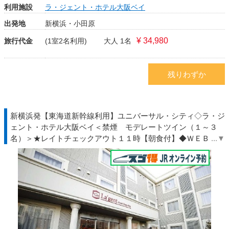
利用施設
ラ・ジェント・ホテル大阪ベイ
出発地
新横浜・小田原
¥ 34,980
旅行代金
(1室2名利用)
大人 1名
残りわずか
新横浜発【東海道新幹線利用】ユニバーサル・シティ◇ラ・ジ
ェント・ホテル大阪ベイ＜禁煙 モデレートツイン（１～３
名）＞★レイトチェックアウト１１時【朝食付】◆ＷＥＢトク
だ値◇ＪＲ駅受取