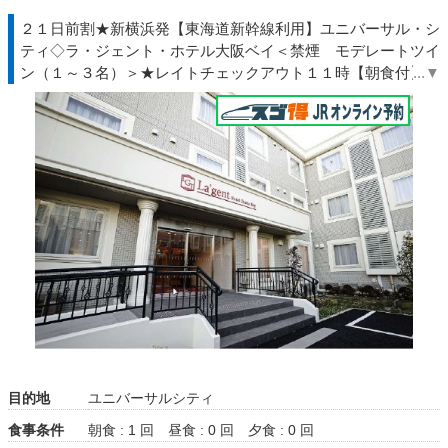
２１日前割★新横浜発【東海道新幹線利用】ユニバーサル・シ
ティ◇ラ・ジェント・ホテル大阪ベイ＜禁煙 モデレートツイ
ン（１～３名）＞★レイトチェックアウト１１時【朝食付】◆
ＷＥＢトクだ値◇ＪＲ駅受取
目的地
ユニバーサルシティ
食事条件
朝食 : 1 回
昼食 : 0 回
夕食 : 0 回