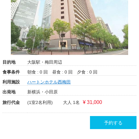
目的地
大阪駅・梅田周辺
食事条件
朝食 : 0 回
昼食 : 0 回
夕食 : 0 回
利用施設
ハートンホテル西梅田
出発地
新横浜・小田原
¥ 31,000
旅行代金
(1室2名利用)
大人 1名
予約する