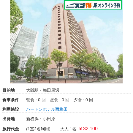
目的地
大阪駅・梅田周辺
食事条件
朝食 : 0 回
昼食 : 0 回
夕食 : 0 回
利用施設
ハートンホテル西梅田
出発地
新横浜・小田原
¥ 32,100
旅行代金
(1室2名利用)
大人 1名