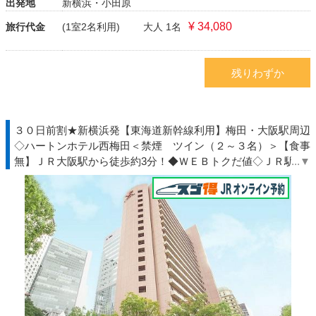
出発地
新横浜・小田原
¥ 34,080
旅行代金
(1室2名利用)
大人 1名
残りわずか
３０日前割★新横浜発【東海道新幹線利用】梅田・大阪駅周辺
◇ハートンホテル西梅田＜禁煙 ツイン（２～３名）＞【食事
無】ＪＲ大阪駅から徒歩約3分！◆ＷＥＢトクだ値◇ＪＲ駅受
取