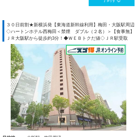
３０日前割★新横浜発【東海道新幹線利用】梅田・大阪駅周辺
◇ハートンホテル西梅田＜禁煙 ダブル（２名）＞【食事無】
ＪＲ大阪駅から徒歩約3分！◆ＷＥＢトクだ値◇ＪＲ駅受取