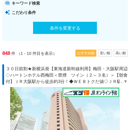
キーワード検索
こだわり条件
条件を変更する
848
件
（1 - 10
件目を表示）
おすすめ順
安い順
高い順
３０日前割★新横浜発【東海道新幹線利用】梅田・大阪駅周辺
◇ハートンホテル西梅田＜禁煙 ツイン（２～３名）＞【朝食
付】ＪＲ大阪駅から徒歩約3分！◆ＷＥＢトクだ値◇ＪＲ駅受
取