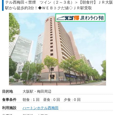
テル西梅田＜禁煙 ツイン（２～３名）＞【朝食付】ＪＲ大阪
駅から徒歩約3分！◆ＷＥＢトクだ値◇ＪＲ駅受取
目的地
大阪駅・梅田周辺
食事条件
朝食 : 1 回
昼食 : 0 回
夕食 : 0 回
利用施設
ハートンホテル西梅田