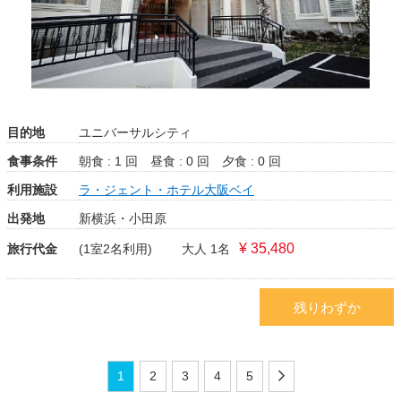
目的地
ユニバーサルシティ
食事条件
朝食 : 1 回
昼食 : 0 回
夕食 : 0 回
利用施設
ラ・ジェント・ホテル大阪ベイ
出発地
新横浜・小田原
¥ 35,480
旅行代金
(1室2名利用)
大人 1名
残りわずか
1
2
3
4
5