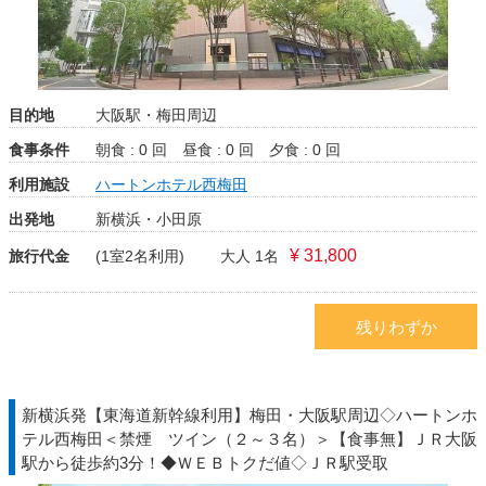
目的地
大阪駅・梅田周辺
食事条件
朝食 : 0 回
昼食 : 0 回
夕食 : 0 回
利用施設
ハートンホテル西梅田
出発地
新横浜・小田原
¥ 31,800
旅行代金
(1室2名利用)
大人 1名
残りわずか
新横浜発【東海道新幹線利用】梅田・大阪駅周辺◇ハートンホ
テル西梅田＜禁煙 ツイン（２～３名）＞【食事無】ＪＲ大阪
駅から徒歩約3分！◆ＷＥＢトクだ値◇ＪＲ駅受取