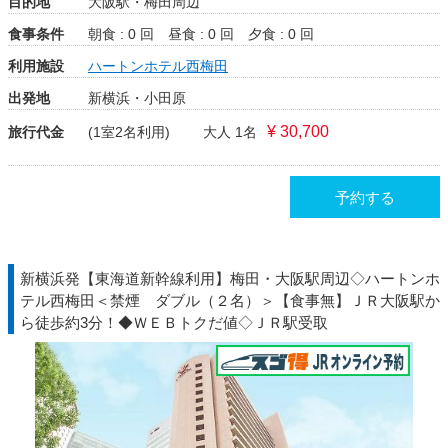
目的地
大阪駅・梅田周辺
食事条件
朝食 : 0 回
昼食 : 0 回
夕食 : 0 回
利用施設
ハートンホテル西梅田
出発地
新横浜・小田原
¥ 30,700
旅行代金
(1室2名利用)
大人 1名
予約する
新横浜発【東海道新幹線利用】梅田・大阪駅周辺◇ハートンホ
テル西梅田＜禁煙 ダブル（２名）＞【食事無】ＪＲ大阪駅か
ら徒歩約3分！◆ＷＥＢトクだ値◇ＪＲ駅受取